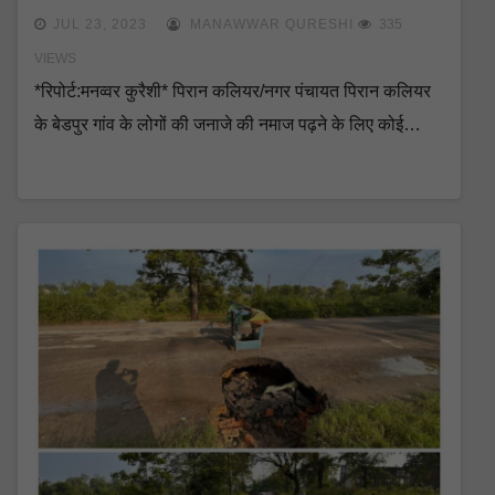
किया उद्घाटन
JUL 23, 2023
MANAWWAR QURESHI
335
VIEWS
*रिपोर्ट:मनव्वर कुरैशी* पिरान कलियर/नगर पंचायत पिरान कलियर
के बेडपुर गांव के लोगों की जनाजे की नमाज पढ़ने के लिए कोई…