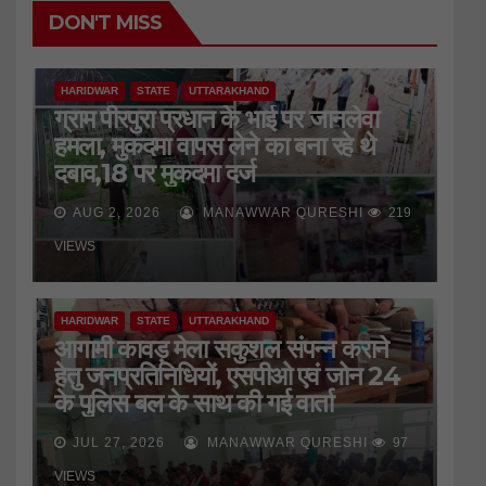
DON'T MISS
HARIDWAR
STATE
UTTARAKHAND
ग्राम पीरपुरा प्रधान के भाई पर जानलेवा
हमला, मुकदमा वापस लेने का बना रहे थे
दबाव,18 पर मुकदमा दर्ज
AUG 2, 2026
MANAWWAR QURESHI
219
VIEWS
HARIDWAR
STATE
UTTARAKHAND
आगामी कावड़ मेला सकुशल संपन्न कराने
हेतु जनप्रतिनिधियों, एसपीओ एवं जोन 24
के पुलिस बल के साथ की गई वार्ता
JUL 27, 2026
MANAWWAR QURESHI
97
HARIDWAR
STATE
UTTARAKHAND
VIEWS