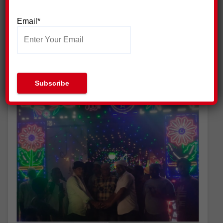
VIEWS
रिपोर्ट:मनव्वर कुरैशी* पिरान कलियर/सोमवार को समाजवादी पार्टी के
Email*
वरिष्ठ नेता एवं नगर पंचायत अध्यक्ष पद के पूर्व प्रत्याशी हाजी
खालिद…