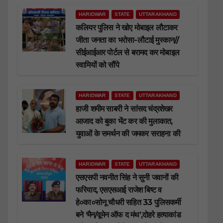
HARIDWAR
STATE
UTTARAKHAND
कलियर पुलिस ने खोए मोबाइल लौटाकर
जीता जनता का भरोसा-लौटाई मुस्कान//
सीईआईआर पोर्टल से बरामद कर मोबाइल
स्वामियों को सौंपे
HARIDWAR
STATE
UTTARAKHAND
हाजी शमीम साबरी ने सांसद चंद्रशेखर
आजाद को बुका भेंट कर की मुलाकात,
युवाओं के समर्थन की जमकर सराहना की
HARIDWAR
STATE
UTTARAKHAND
एसएसपी नवनीत सिंह ने सुनी जवानों की
फरियाद, एसएसआई राजेश बिष्ट व
हे०का०सोनू चौधरी सहित 33 पुलिसकर्मी
बने ‘मैन/वूमेन ऑफ द मंथ’,दोहरे हत्याकांड