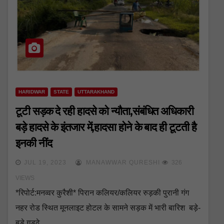
HARIDWAR
STATE
UTTARAKHAND
टूटी सड़क दे रही हादसे को न्यौता,संबंधित अधिकारी
बड़े हादसे के इंतजार में,हादसा होने के बाद ही टूटती है
इनकी नींद
JUL 19, 2023
MANAWWAR QURESHI
326
VIEWS
*रिपोर्ट:मनव्वर कुरैशी* पिरान कलियर/कलियर रुड़की पुरानी गंग
नहर रोड स्थित मूनलाइट होटल के सामने सड़क में भारी बारिश बड़े-
बड़े गड्ढे…