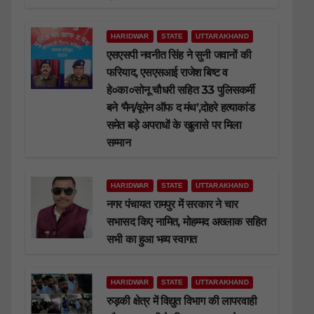
HARIDWAR
STATE
UTTARAKHAND
एसएसपी नवनीत सिंह ने सुनी जवानों की
फरियाद, एसएसआई राजेश बिष्ट व
हे०का०सोनू चौधरी सहित 33 पुलिसकर्मी
बने ‘मैन/वूमेन ऑफ द मंथ’,दोहरे हत्याकांड
समेत बड़े अपराधों के खुलासे पर मिला
सम्मान
HARIDWAR
STATE
UTTARAKHAND
नगर पंचायत रामपुर में सरकार ने चार
सभासद किए नामित, मोहम्मद अख्लाक सहित
सभी का हुआ भव्य स्वागत
HARIDWAR
STATE
UTTARAKHAND
रुड़की क्षेत्र में विद्युत विभाग की लापरवाही