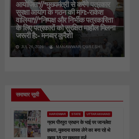
आयोजित*//*मुख्यमंत्री से करेंगे पत्रकार
सुरक्षा आयोग के गठन की मांग:-राकेश
वालिया*//*निष्पक्ष और निर्भीक पत्रकारिता
के लिए पत्रकारों को सुरक्षित माहौल मिलना
जरूरी है:- मनव्वर कुरैशी
JUL 26, 2026
MANAWWAR QURESHI
समाचार सूची
HARIDWAR
STATE
UTTARAKHAND
ग्राम पीरपुरा प्रधान के भाई पर जानलेवा
हमला, मुकदमा वापस लेने का बना रहे थे
दबाव,18 पर मुकदमा दर्ज