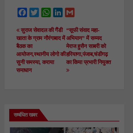
F
T
W
Li
G
a
wi
h
n
m
c
tt
at
k
ail
Post
सुराज सेवादल की गैंडी
“सूफी संवाद महा-
खाता के ग्राम नौरंगाबाद में
अभियान” में सय्यद
e
er
s
e
navigation
बैठक का
मेराज हुसैन साबरी को
b
A
dI
आयोजन,स्थानीय लोगो की
हरियाणा,पंजाब,चंडीगढ़
o
p
n
सुनी समस्या, कराया
का किया प्रभारी नियुक्त
o
p
समाधान
k
सम्बंधित खबर