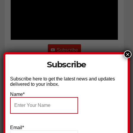
Subscribe
×
Subscribe
Next
»
1
/
38
Subscribe here to get the latest news and updates
delivered to your inbox.
Name*
Email*