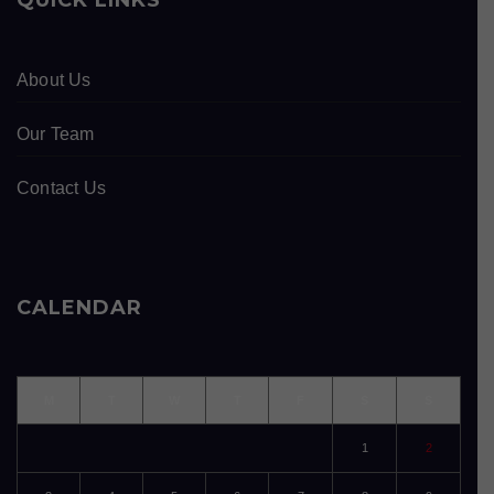
QUICK LINKS
About Us
Our Team
Contact Us
CALENDAR
M
T
W
T
F
S
S
1
2