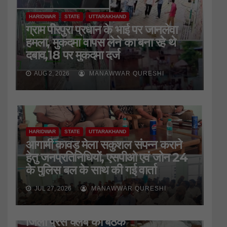
HARIDWAR
STATE
UTTARAKHAND
ग्राम पीरपुरा प्रधान के भाई पर जानलेवा
हमला, मुकदमा वापस लेने का बना रहे थे
दबाव,18 पर मुकदमा दर्ज
AUG 2, 2026
MANAWWAR QURESHI
HARIDWAR
STATE
UTTARAKHAND
आगामी कावड़ मेला सकुशल संपन्न कराने
हेतु जनप्रतिनिधियों, एसपीओ एवं जोन 24
के पुलिस बल के साथ की गई वार्ता
JUL 27, 2026
MANAWWAR QURESHI
HARIDWAR
STATE
UTTARAKHAND
जिला प्रेस क्लब की बैठक