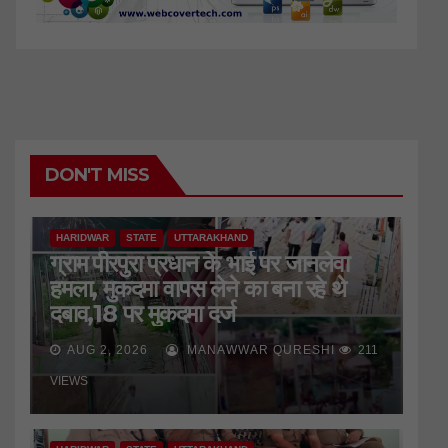
DON'T MISS
HARIDWAR
STATE
UTTARAKHAND
ग्राम पीरपुरा प्रधान के भाई पर जानलेवा
हमला, मुकदमा वापस लेने का बना रहे थे
दबाव,18 पर मुकदमा दर्ज
AUG 2, 2026
MANAWWAR QURESHI
211
VIEWS