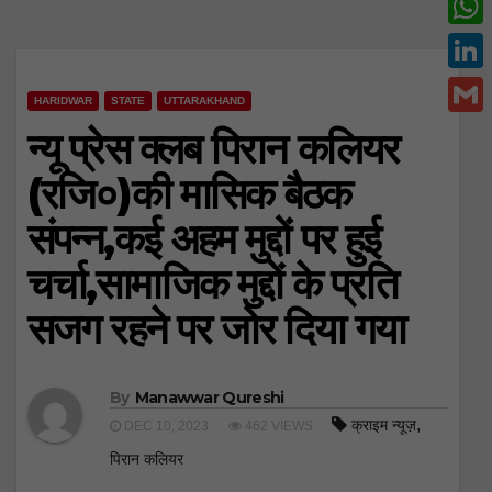
c
w
W
e
i
h
L
b
t
HARIDWAR
STATE
UTTARAKHAND
a
i
o
G
न्यू प्रेस क्लब पिरान कलियर
t
t
n
o
m
e
(रजि०)की मासिक बैठक
s
k
k
a
r
A
संपन्न,कई अहम मुद्दों पर हुई
e
i
p
d
चर्चा,सामाजिक मुद्दों के प्रति
l
p
I
सजग रहने पर जोर दिया गया
n
By
Manawwar Qureshi
,
क्राइम न्यूज़
DEC 10, 2023
462 VIEWS
पिरान कलियर