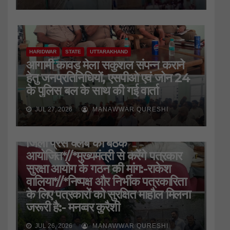
HARIDWAR
STATE
UTTARAKHAND
आगामी कावड़ मेला सकुशल संपन्न कराने
हेतु जनप्रतिनिधियों, एसपीओ एवं जोन 24
के पुलिस बल के साथ की गई वार्ता
JUL 27, 2026
MANAWWAR QURESHI
HARIDWAR
STATE
UTTARAKHAND
जिला प्रेस क्लब की बैठक
आयोजित*//*मुख्यमंत्री से करेंगे पत्रकार
सुरक्षा आयोग के गठन की मांग:-राकेश
वालिया*//*निष्पक्ष और निर्भीक पत्रकारिता
के लिए पत्रकारों को सुरक्षित माहौल मिलना
जरूरी है:- मनव्वर कुरैशी
JUL 26, 2026
MANAWWAR QURESHI