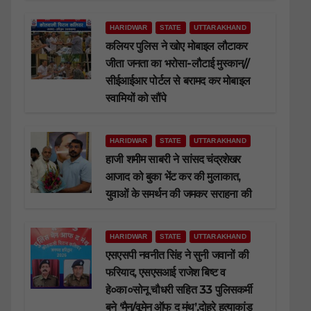
HARIDWAR
STATE
UTTARAKHAND
कलियर पुलिस ने खोए मोबाइल लौटाकर
जीता जनता का भरोसा-लौटाई मुस्कान//
सीईआईआर पोर्टल से बरामद कर मोबाइल
स्वामियों को सौंपे
HARIDWAR
STATE
UTTARAKHAND
हाजी शमीम साबरी ने सांसद चंद्रशेखर
आजाद को बुका भेंट कर की मुलाकात,
युवाओं के समर्थन की जमकर सराहना की
HARIDWAR
STATE
UTTARAKHAND
एसएसपी नवनीत सिंह ने सुनी जवानों की
फरियाद, एसएसआई राजेश बिष्ट व
हे०का०सोनू चौधरी सहित 33 पुलिसकर्मी
बने ‘मैन/वूमेन ऑफ द मंथ’,दोहरे हत्याकांड