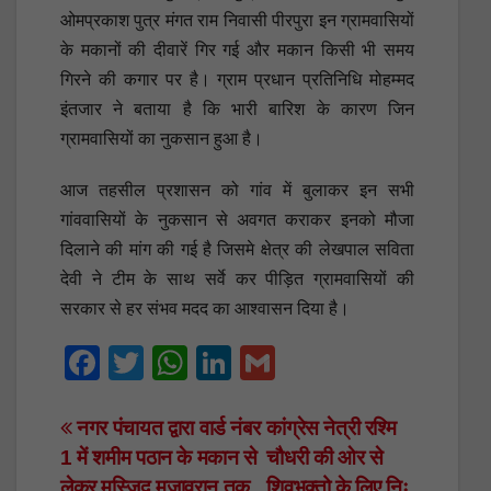
ओमप्रकाश पुत्र मंगत राम निवासी पीरपुरा इन ग्रामवासियों
के मकानों की दीवारें गिर गई और मकान किसी भी समय
गिरने की कगार पर है। ग्राम प्रधान प्रतिनिधि मोहम्मद
इंतजार ने बताया है कि भारी बारिश के कारण जिन
ग्रामवासियों का नुकसान हुआ है।
आज तहसील प्रशासन को गांव में बुलाकर इन सभी
गांववासियों के नुकसान से अवगत कराकर इनको मौजा
दिलाने की मांग की गई है जिसमे क्षेत्र की लेखपाल सविता
देवी ने टीम के साथ सर्वे कर पीड़ित ग्रामवासियों की
सरकार से हर संभव मदद का आश्वासन दिया है।
F
T
W
Li
G
a
wi
h
n
m
c
tt
at
k
ail
Post
नगर पंचायत द्वारा वार्ड नंबर
कांग्रेस नेत्री रश्मि
1 में शमीम पठान के मकान से
चौधरी की ओर से
e
er
s
e
navigation
लेकर मस्जिद मुजावरान तक
शिवभक्तो के लिए निः