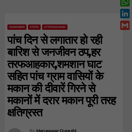
c
w
W
e
i
h
L
b
t
HARIDWAR
STATE
UTTARAKHAND
a
i
o
G
पांच दिन से लगातार हो रही
t
t
n
o
m
e
बारिश से जनजीवन ठप,हर
s
k
k
a
r
A
तरफआहकार,शमशान घाट
e
i
p
d
सहित पांच ग्राम वासियों के
l
p
I
मकान की दीवारें गिरने से
n
मकानों में दरार मकान पूरी तरह
क्षतिग्रस्त
By
Manawwar Qureshi