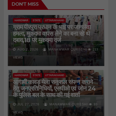
DON'T MISS
HARIDWAR
STATE
UTTARAKHAND
ग्राम पीरपुरा प्रधान के भाई पर जानलेवा
हमला, मुकदमा वापस लेने का बना रहे थे
दबाव,18 पर मुकदमा दर्ज
AUG 2, 2026
MANAWWAR QURESHI
213
VIEWS
HARIDWAR
STATE
UTTARAKHAND
आगामी कावड़ मेला सकुशल संपन्न कराने
हेतु जनप्रतिनिधियों, एसपीओ एवं जोन 24
के पुलिस बल के साथ की गई वार्ता
JUL 27, 2026
MANAWWAR QURESHI
93
HARIDWAR
STATE
UTTARAKHAND
VIEWS