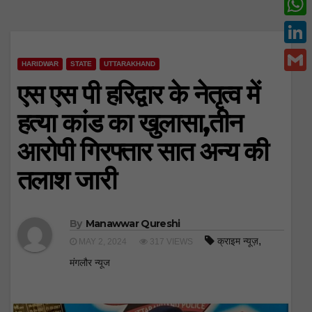
c
w
W
e
i
h
L
b
t
HARIDWAR
STATE
UTTARAKHAND
a
i
o
G
एस एस पी हरिद्वार के नेतृत्व में
t
t
n
o
m
e
हत्या कांड का खुलासा,तीन
s
k
k
a
r
A
आरोपी गिरफ्तार सात अन्य की
e
i
p
d
तलाश जारी
l
p
I
n
By
Manawwar Qureshi
,
क्राइम न्यूज़
MAY 2, 2024
317 VIEWS
मंगलौर न्यूज