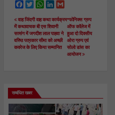
F
T
W
Li
G
a
wi
h
n
m
c
tt
at
k
ail
Post
वाह जिंदगी वाह कथा कार्यक्रम
*फोनिक्स ग्रुप
में कथावाचक बी एस शिवानी
ऑफ कॉलेज में
e
er
s
e
navigation
सत्संग में जगदीश लाल पाहवा ने
हुआ दो दिवसीय
b
A
dI
वरिष्ठ पत्रकार सीमा को अच्छी
ओरा ग्रुप एवं
o
p
n
कवरेज के लिए किया सम्मानित
सोलो डांस का
o
p
आयोजन
k
सम्बंधित खबर