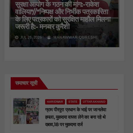
सुरक्षा आयोग के गठन की मांग:-राकेश
वालिया*//*निष्पक्ष और निर्भीक पत्रकारिता
के लिए पत्रकारों को सुरक्षित माहौल मिलना
जरूरी है:- मनव्वर कुरैशी
JUL 26, 2026
MANAWWAR QURESHI
समाचार सूची
HARIDWAR
STATE
UTTARAKHAND
ग्राम पीरपुरा प्रधान के भाई पर जानलेवा
हमला, मुकदमा वापस लेने का बना रहे थे
दबाव,18 पर मुकदमा दर्ज