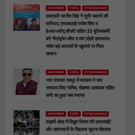
HARIDWAR
STATE
UTTARAKHAND
एसएसपी नवनीत सिंह ने सुनी जवानों की
फरियाद, एसएसआई राजेश बिष्ट व
हे०का०सोनू चौधरी सहित 33 पुलिसकर्मी
बने ‘मैन/वूमेन ऑफ द मंथ’,दोहरे हत्याकांड
समेत बड़े अपराधों के खुलासे पर मिला
सम्मान
HARIDWAR
STATE
UTTARAKHAND
नगर पंचायत रामपुर में सरकार ने चार
सभासद किए नामित, मोहम्मद अख्लाक सहित
सभी का हुआ भव्य स्वागत
HARIDWAR
STATE
UTTARAKHAND
रुड़की क्षेत्र में विद्युत विभाग की लापरवाही
और भ्रष्टाचारी के खिलाफ सुराज सेवादल