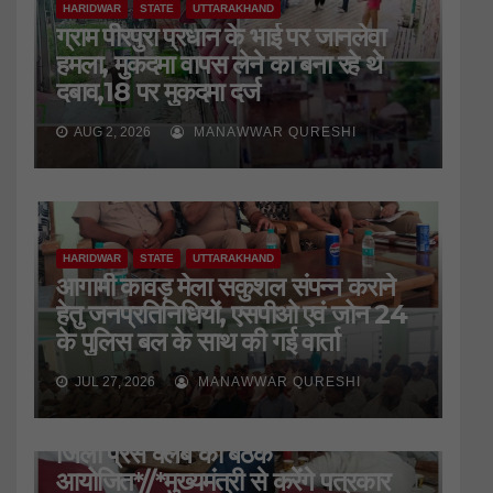
HARIDWAR
STATE
UTTARAKHAND
ग्राम पीरपुरा प्रधान के भाई पर जानलेवा
हमला, मुकदमा वापस लेने का बना रहे थे
दबाव,18 पर मुकदमा दर्ज
AUG 2, 2026
MANAWWAR QURESHI
HARIDWAR
STATE
UTTARAKHAND
आगामी कावड़ मेला सकुशल संपन्न कराने
हेतु जनप्रतिनिधियों, एसपीओ एवं जोन 24
के पुलिस बल के साथ की गई वार्ता
JUL 27, 2026
MANAWWAR QURESHI
HARIDWAR
STATE
UTTARAKHAND
जिला प्रेस क्लब की बैठक
आयोजित*//*मुख्यमंत्री से करेंगे पत्रकार