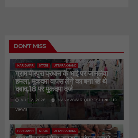
DON'T MISS
HARIDWAR
STATE
UTTARAKHAND
ग्राम पीरपुरा प्रधान के भाई पर जानलेवा
हमला, मुकदमा वापस लेने का बना रहे थे
दबाव,18 पर मुकदमा दर्ज
AUG 2, 2026
MANAWWAR QURESHI
219
VIEWS
HARIDWAR
STATE
UTTARAKHAND