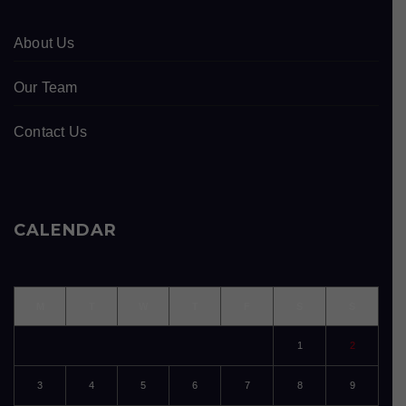
About Us
Our Team
Contact Us
CALENDAR
M
T
W
T
F
S
S
1
2
3
4
5
6
7
8
9