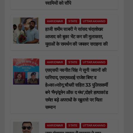
स्वामियों को सौंपे
HARIDWAR
STATE
UTTARAKHAND
हाजी शमीम साबरी ने सांसद चंद्रशेखर
आजाद को बुका भेंट कर की मुलाकात,
युवाओं के समर्थन की जमकर सराहना की
HARIDWAR
STATE
UTTARAKHAND
एसएसपी नवनीत सिंह ने सुनी जवानों की
फरियाद, एसएसआई राजेश बिष्ट व
हे०का०सोनू चौधरी सहित 33 पुलिसकर्मी
बने ‘मैन/वूमेन ऑफ द मंथ’,दोहरे हत्याकांड
समेत बड़े अपराधों के खुलासे पर मिला
सम्मान
HARIDWAR
STATE
UTTARAKHAND