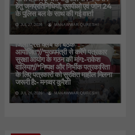
हेतु जनप्रतिनिधियों, एसपीओ एवं जोन 24
के पुलिस बल के साथ की गई वार्ता
JUL 27, 2026
MANAWWAR QURESHI
HARIDWAR
STATE
UTTARAKHAND
जिला प्रेस क्लब की बैठक
आयोजित*//*मुख्यमंत्री से करेंगे पत्रकार
सुरक्षा आयोग के गठन की मांग:-राकेश
वालिया*//*निष्पक्ष और निर्भीक पत्रकारिता
के लिए पत्रकारों को सुरक्षित माहौल मिलना
जरूरी है:- मनव्वर कुरैशी
JUL 26, 2026
MANAWWAR QURESHI