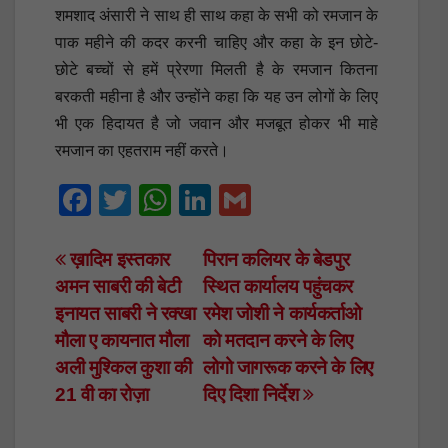
शमशाद अंसारी ने साथ ही साथ कहा के सभी को रमजान के
पाक महीने की कदर करनी चाहिए और कहा के इन छोटे-
छोटे बच्चों से हमें प्रेरणा मिलती है के रमजान कितना
बरकती महीना है और उन्होंने कहा कि यह उन लोगों के लिए
भी एक हिदायत है जो जवान और मजबूत होकर भी माहे
रमजान का एहतराम नहीं करते।
F
T
W
Li
G
a
wi
h
n
m
c
tt
at
k
ail
Post
ख़ादिम इस्तकार
पिरान कलियर के बेडपुर
अमन साबरी की बेटी
स्थित कार्यालय पहुंचकर
e
er
s
e
navigation
इनायत साबरी ने रक्खा
रमेश जोशी ने कार्यकर्ताओ
b
A
dI
मौला ए कायनात मौला
को मतदान करने के लिए
o
p
n
अली मुश्किल कुशा की
लोगो जागरूक करने के लिए
o
p
21 वी का रोज़ा
दिए दिशा निर्देश
k