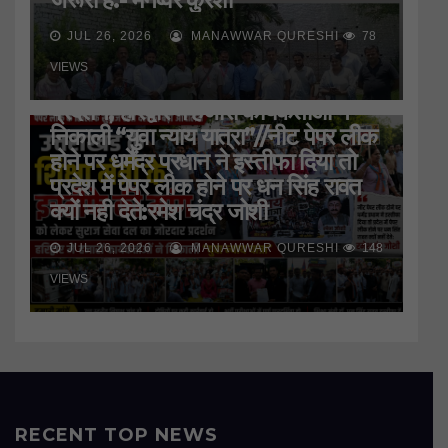
JUL 26, 2026
MANAWWAR QURESHI
78
HARIDWAR
STATE
UTTAR PRADESH
उत्तराखंड के शिक्षा मंत्री के इस्तीफे की मांग
VIEWS
को लेकर सुराज सेवा दल ने जमकर किया
प्रदर्शन, हरिद्वार मे हजारों कार्यकर्ताओं ने
निकाली “युवा न्याय यात्रा”//नीट पेपर लीक
होने पर धर्मेंद्र प्रधान ने इस्तीफा दिया तो
प्रदेश में पेपर लीक होने पर धन सिंह रावत
क्यों नही देते:रमेश चंद्र जोशी
JUL 26, 2026
MANAWWAR QURESHI
148
VIEWS
RECENT TOP NEWS