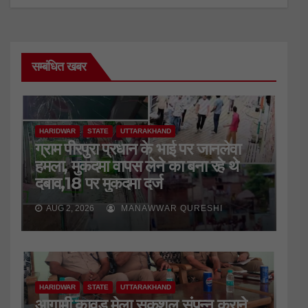
सम्बंधित खबर
HARIDWAR
STATE
UTTARAKHAND
ग्राम पीरपुरा प्रधान के भाई पर जानलेवा
हमला, मुकदमा वापस लेने का बना रहे थे
दबाव,18 पर मुकदमा दर्ज
AUG 2, 2026
MANAWWAR QURESHI
HARIDWAR
STATE
UTTARAKHAND
आगामी कावड़ मेला सकुशल संपन्न कराने