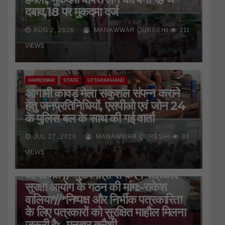
दबाव,18 पर मुकदमा दर्ज
AUG 2, 2026
MANAWWAR QURESHI
211
VIEWS
HARIDWAR
STATE
UTTARAKHAND
आगामी कावड़ मेला सकुशल संपन्न कराने
हेतु जनप्रतिनिधियों, एसपीओ एवं जोन 24
के पुलिस बल के साथ की गई वार्ता
JUL 27, 2026
MANAWWAR QURESHI
93
HARIDWAR
STATE
UTTARAKHAND
VIEWS
जिला प्रेस क्लब की बैठक
आयोजित*//*मुख्यमंत्री से करेंगे पत्रकार
सुरक्षा आयोग के गठन की मांग:-राकेश
वालिया*//*निष्पक्ष और निर्भीक पत्रकारिता
के लिए पत्रकारों को सुरक्षित माहौल मिलना
जरूरी है:- मनव्वर कुरैशी