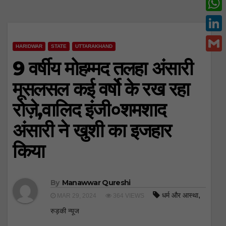
c
w
W
e
i
h
L
b
t
HARIDWAR
STATE
UTTARAKHAND
a
i
o
G
9 वर्षीय मोहम्मद तलहा अंसारी
t
t
n
o
m
e
मूसलसल कई वर्षो के रख रहा
s
k
k
a
r
A
रोज़े,वालिद इंजी०शमशाद
e
i
p
d
अंसारी ने खुशी का इजहार
l
p
I
किया
n
By
Manawwar Qureshi
,
धर्म और आस्था
MAR 29, 2024
364 VIEWS
रुड़की न्यूज