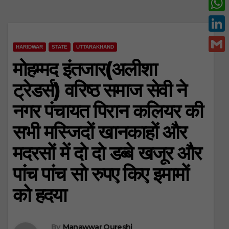
c
w
W
e
i
h
L
b
t
HARIDWAR
STATE
UTTARAKHAND
a
i
o
G
मोहम्मद इंतजार(अलीशा
t
t
n
o
m
e
ट्रेडर्स) वरिष्ठ समाज सेवी ने
s
k
k
a
r
A
नगर पंचायत पिरान कलियर की
e
i
p
d
सभी मस्जिदों खानकाहों और
l
p
I
मदरसों में दो दो डब्बे खजूर और
n
पांच पांच सो रुपए किए इमामों
को हदया
By
Manawwar Qureshi