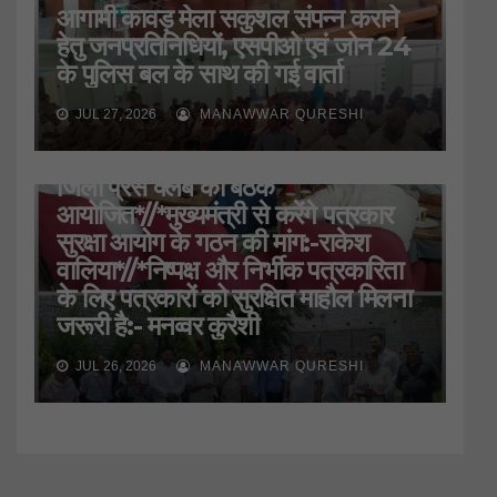
आगामी कावड़ मेला सकुशल संपन्न कराने
हेतु जनप्रतिनिधियों, एसपीओ एवं जोन 24
के पुलिस बल के साथ की गई वार्ता
JUL 27, 2026
MANAWWAR QURESHI
HARIDWAR
STATE
UTTARAKHAND
जिला प्रेस क्लब की बैठक
आयोजित*//*मुख्यमंत्री से करेंगे पत्रकार
सुरक्षा आयोग के गठन की मांग:-राकेश
वालिया*//*निष्पक्ष और निर्भीक पत्रकारिता
के लिए पत्रकारों को सुरक्षित माहौल मिलना
जरूरी है:- मनव्वर कुरैशी
JUL 26, 2026
MANAWWAR QURESHI