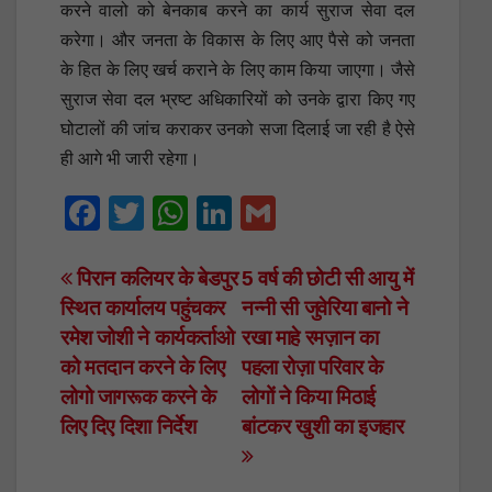
करने वालो को बेनकाब करने का कार्य सुराज सेवा दल
करेगा। और जनता के विकास के लिए आए पैसे को जनता
के हित के लिए खर्च कराने के लिए काम किया जाएगा। जैसे
सुराज सेवा दल भ्रष्ट अधिकारियों को उनके द्वारा किए गए
घोटालों की जांच कराकर उनको सजा दिलाई जा रही है ऐसे
ही आगे भी जारी रहेगा।
F
T
W
Li
G
a
wi
h
n
m
c
tt
at
k
ail
Post
पिरान कलियर के बेडपुर
5 वर्ष की छोटी सी आयु में
स्थित कार्यालय पहुंचकर
नन्नी सी जुवेरिया बानो ने
e
er
s
e
navigation
रमेश जोशी ने कार्यकर्ताओ
रखा माहे रमज़ान का
b
A
dI
को मतदान करने के लिए
पहला रोज़ा परिवार के
o
p
n
लोगो जागरूक करने के
लोगों ने किया मिठाई
o
p
लिए दिए दिशा निर्देश
बांटकर खुशी का इजहार
k