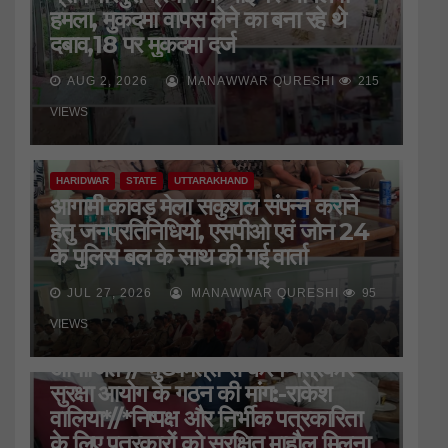
हमला, मुकदमा वापस लेने का बना रहे थे
दबाव,18 पर मुकदमा दर्ज
AUG 2, 2026
MANAWWAR QURESHI
215
VIEWS
HARIDWAR
STATE
UTTARAKHAND
आगामी कावड़ मेला सकुशल संपन्न कराने
हेतु जनप्रतिनिधियों, एसपीओ एवं जोन 24
के पुलिस बल के साथ की गई वार्ता
JUL 27, 2026
MANAWWAR QURESHI
95
HARIDWAR
STATE
UTTARAKHAND
VIEWS
जिला प्रेस क्लब की बैठक
आयोजित*//*मुख्यमंत्री से करेंगे पत्रकार
सुरक्षा आयोग के गठन की मांग:-राकेश
वालिया*//*निष्पक्ष और निर्भीक पत्रकारिता
के लिए पत्रकारों को सुरक्षित माहौल मिलना