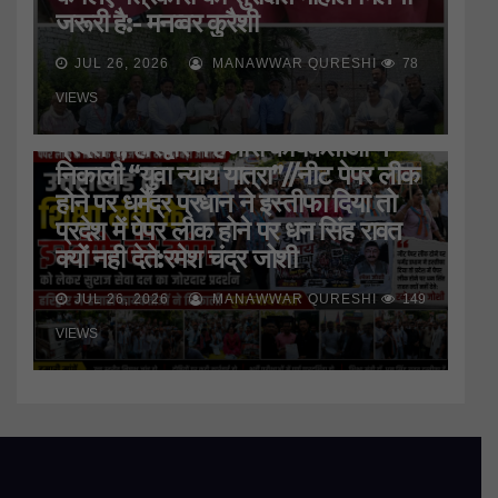
जरूरी है:- मनव्वर कुरैशी
JUL 26, 2026
MANAWWAR QURESHI
78
HARIDWAR
STATE
UTTAR PRADESH
उत्तराखंड के शिक्षा मंत्री के इस्तीफे की मांग
VIEWS
को लेकर सुराज सेवा दल ने जमकर किया
प्रदर्शन, हरिद्वार मे हजारों कार्यकर्ताओं ने
निकाली “युवा न्याय यात्रा”//नीट पेपर लीक
होने पर धर्मेंद्र प्रधान ने इस्तीफा दिया तो
प्रदेश में पेपर लीक होने पर धन सिंह रावत
क्यों नही देते:रमेश चंद्र जोशी
JUL 26, 2026
MANAWWAR QURESHI
149
VIEWS