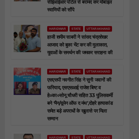
सीईआईआर पोर्टल से बरामद कर मोबाइल
स्वामियों को सौंपे
HARIDWAR
STATE
UTTARAKHAND
हाजी शमीम साबरी ने सांसद चंद्रशेखर
आजाद को बुका भेंट कर की मुलाकात,
युवाओं के समर्थन की जमकर सराहना की
HARIDWAR
STATE
UTTARAKHAND
एसएसपी नवनीत सिंह ने सुनी जवानों की
फरियाद, एसएसआई राजेश बिष्ट व
हे०का०सोनू चौधरी सहित 33 पुलिसकर्मी
बने ‘मैन/वूमेन ऑफ द मंथ’,दोहरे हत्याकांड
समेत बड़े अपराधों के खुलासे पर मिला
सम्मान
HARIDWAR
STATE
UTTARAKHAND