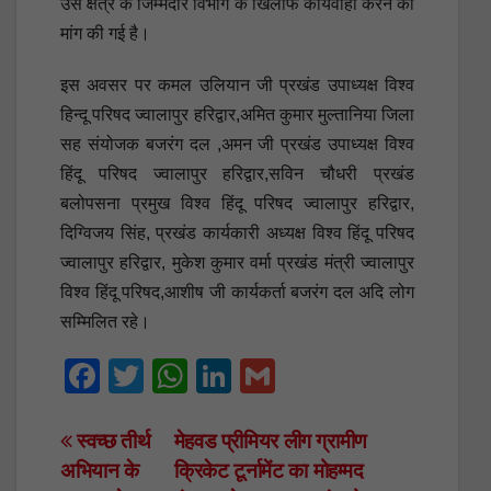
उसे क्षेत्र के जिम्मेदार विभाग के खिलाफ कार्यवाही करने की
मांग की गई है।
इस अवसर पर कमल उलियान जी प्रखंड उपाध्यक्ष विश्व
हिन्दू परिषद ज्वालापुर हरिद्वार,अमित कुमार मुल्तानिया जिला
सह संयोजक बजरंग दल ,अमन जी प्रखंड उपाध्यक्ष विश्व
हिंदू परिषद ज्वालापुर हरिद्वार,सविन चौधरी प्रखंड
बलोपसना प्रमुख विश्व हिंदू परिषद ज्वालापुर हरिद्वार,
दिग्विजय सिंह, प्रखंड कार्यकारी अध्यक्ष विश्व हिंदू परिषद
ज्वालापुर हरिद्वार, मुकेश कुमार वर्मा प्रखंड मंत्री ज्वालापुर
विश्व हिंदू परिषद,आशीष जी कार्यकर्ता बजरंग दल अदि लोग
सम्मिलित रहे।
F
T
W
Li
G
a
wi
h
n
m
c
tt
at
k
ail
Post
स्वच्छ तीर्थ
मेहवड प्रीमियर लीग ग्रामीण
अभियान के
क्रिकेट टूर्नामेंट का मोहम्मद
e
er
s
e