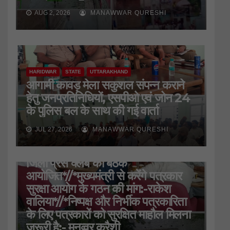
AUG 2, 2026
MANAWWAR QURESHI
HARIDWAR
STATE
UTTARAKHAND
आगामी कावड़ मेला सकुशल संपन्न कराने
हेतु जनप्रतिनिधियों, एसपीओ एवं जोन 24
के पुलिस बल के साथ की गई वार्ता
JUL 27, 2026
MANAWWAR QURESHI
HARIDWAR
STATE
UTTARAKHAND
जिला प्रेस क्लब की बैठक
आयोजित*//*मुख्यमंत्री से करेंगे पत्रकार
सुरक्षा आयोग के गठन की मांग:-राकेश
वालिया*//*निष्पक्ष और निर्भीक पत्रकारिता
के लिए पत्रकारों को सुरक्षित माहौल मिलना
जरूरी है:- मनव्वर कुरैशी