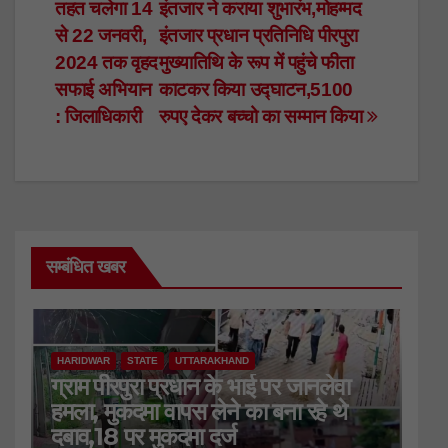
navigation
तहत चलेगा 14
इंतजार ने कराया शुभारंभ,मोहम्मद
b
A
dI
से 22 जनवरी,
इंतजार प्रधान प्रतिनिधि पीरपुरा
o
p
n
2024 तक वृहद
मुख्यातिथि के रूप में पहुंचे फीता
o
p
सफाई अभियान
काटकर किया उद्घाटन,5100
k
: जिलाधिकारी
रुपए देकर बच्चो का सम्मान किया
सम्बंधित खबर
HARIDWAR
STATE
UTTARAKHAND
ग्राम पीरपुरा प्रधान के भाई पर जानलेवा
हमला, मुकदमा वापस लेने का बना रहे थे
दबाव,18 पर मुकदमा दर्ज