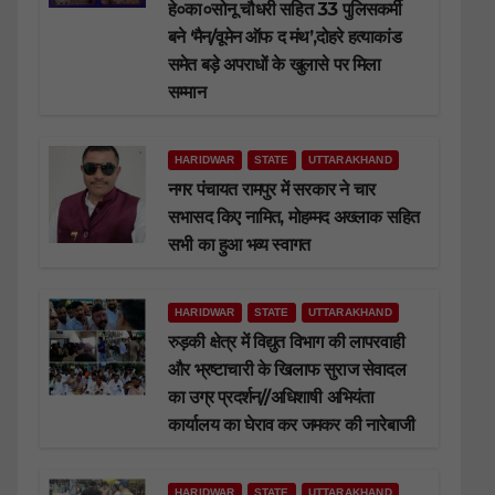
हे०का०सोनू चौधरी सहित 33 पुलिसकर्मी
बने ‘मैन/वूमेन ऑफ द मंथ’,दोहरे हत्याकांड
समेत बड़े अपराधों के खुलासे पर मिला
सम्मान
HARIDWAR
STATE
UTTARAKHAND
नगर पंचायत रामपुर में सरकार ने चार
सभासद किए नामित, मोहम्मद अख्लाक सहित
सभी का हुआ भव्य स्वागत
HARIDWAR
STATE
UTTARAKHAND
रुड़की क्षेत्र में विद्युत विभाग की लापरवाही
और भ्रष्टाचारी के खिलाफ सुराज सेवादल
का उग्र प्रदर्शन//अधिशाषी अभियंता
कार्यालय का घेराव कर जमकर की नारेबाजी
HARIDWAR
STATE
UTTARAKHAND