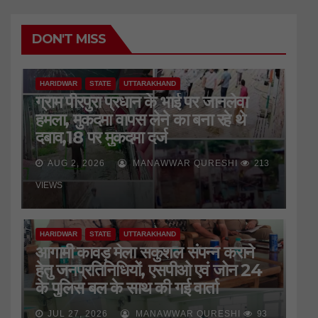
DON'T MISS
HARIDWAR
STATE
UTTARAKHAND
ग्राम पीरपुरा प्रधान के भाई पर जानलेवा
हमला, मुकदमा वापस लेने का बना रहे थे
दबाव,18 पर मुकदमा दर्ज
AUG 2, 2026
MANAWWAR QURESHI
213
VIEWS
HARIDWAR
STATE
UTTARAKHAND
आगामी कावड़ मेला सकुशल संपन्न कराने
हेतु जनप्रतिनिधियों, एसपीओ एवं जोन 24
के पुलिस बल के साथ की गई वार्ता
JUL 27, 2026
MANAWWAR QURESHI
93