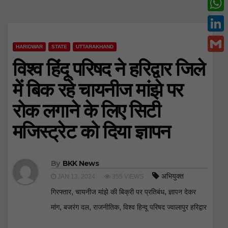
c
w
W
e
i
h
L
b
t
HARIDWAR
STATE
UTTARAKHAND
a
i
o
G
विश्व हिंदू परिषद ने हरिद्वार जिले
t
t
n
o
m
e
में बिक रहे चायनीज मांझे पर
s
k
k
a
r
A
रोक लगाने के लिए सिटी
e
i
p
d
मजिस्ट्रेट को दिया ज्ञापन
l
p
I
n
By
BKK News
अभियुक्त
JAN 13, 2024
355 VIEWS
,
,
गिरफ्तार
चायनीज मांझे की बिक्री पर प्रतिबंध
ज्ञापन देकर
,
,
,
मांग
बजरंग दल
राजनीतिक
विश्व हिन्दू परिषद ज्वालापुर हरिद्वार