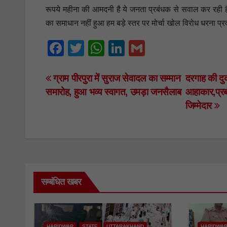
रूपये महीना की आमदनी है ये जनता प्रबंधक से सवाल कर रही है
का समाधान नहीं हुआ हम बड़े स्तर पर मोर्चा खोल विरोध धरना प्
F
T
W
Li
G
a
wi
h
n
m
c
tt
at
k
ail
Post
ग्राम पीरपुरा में सुराज सेवादल का सम्मान
दरगाह की दु
समारोह, हुआ भव्य स्वागत, उमड़ा जनसैलाब
आहाकार,प्रबं
e
er
s
e
navigation
जिम्मेदार
b
A
dI
o
p
n
o
p
k
सम्बंधित खबर
HARIDWAR
STATE
UTTARAKHAND
HARIDWA