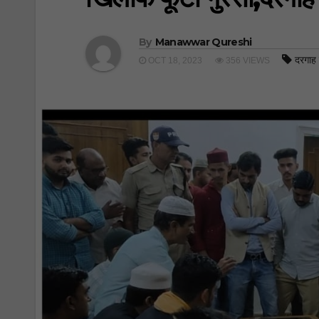
By
Manawwar Qureshi
दरगाह
OCT 18, 2023
356 VIEWS