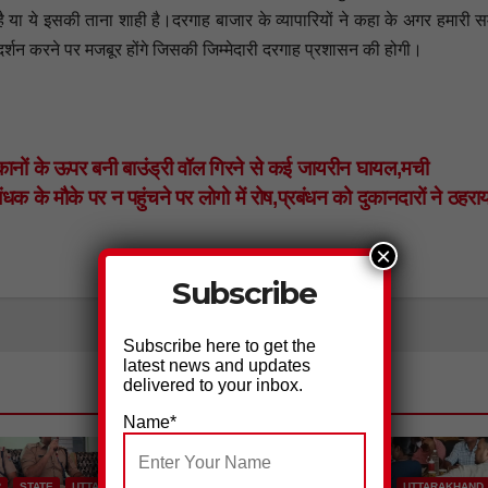
 या ये इसकी ताना शाही है।दरगाह बाजार के व्यापारियों ने कहा के अगर हमारी स
रदर्शन करने पर मजबूर होंगे जिसकी जिम्मेदारी दरगाह प्रशासन की होगी।
कानों के ऊपर बनी बाउंड्री वॉल गिरने से कई जायरीन घायल,मची
धक के मौके पर न पहुंचने पर लोगो में रोष,प्रबंधन को दुकानदारों ने ठहरा
×
Subscribe
Subscribe here to get the
latest news and updates
delivered to your inbox.
Name*
R
STATE
UTTARAKHAND
HARIDWAR
STATE
UTTARAKHAND