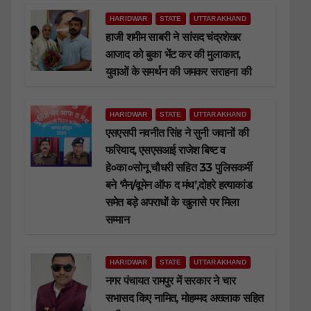
HARIDWAR
STATE
UTTARAKHAND
हाजी शमीम साबरी ने सांसद चंद्रशेखर
आजाद को बुका भेंट कर की मुलाकात,
युवाओं के समर्थन की जमकर सराहना की
HARIDWAR
STATE
UTTARAKHAND
एसएसपी नवनीत सिंह ने सुनी जवानों की
फरियाद, एसएसआई राजेश बिष्ट व
हे०का०सोनू चौधरी सहित 33 पुलिसकर्मी
बने ‘मैन/वूमेन ऑफ द मंथ’,दोहरे हत्याकांड
समेत बड़े अपराधों के खुलासे पर मिला
सम्मान
HARIDWAR
STATE
UTTARAKHAND
नगर पंचायत रामपुर में सरकार ने चार
सभासद किए नामित, मोहम्मद अख्लाक सहित