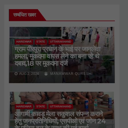
सम्बंधित खबर
HARIDWAR
STATE
UTTARAKHAND
ग्राम पीरपुरा प्रधान के भाई पर जानलेवा
हमला, मुकदमा वापस लेने का बना रहे थे
दबाव,18 पर मुकदमा दर्ज
AUG 2, 2026
MANAWWAR QURESHI
HARIDWAR
STATE
UTTARAKHAND
आगामी कावड़ मेला सकुशल संपन्न कराने
हेतु जनप्रतिनिधियों, एसपीओ एवं जोन 24