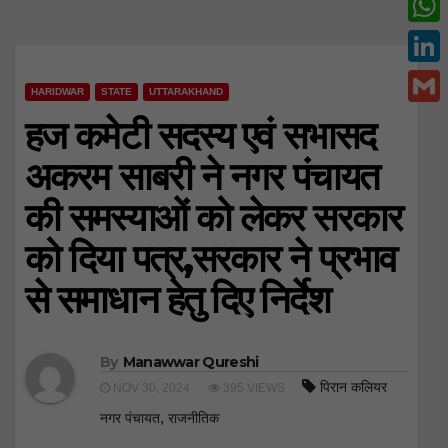
c
w
W
e
i
h
L
b
t
HARIDWAR
STATE
UTTARAKHAND
a
i
o
G
हज कमेटी सदस्य एवं सभासद
t
t
n
o
m
e
अकरम साबरी ने नगर पंचायत
s
k
k
a
r
A
की समस्याओं को लेकर सरकार
e
i
p
d
को दिया पत्र,सरकार ने प्रभाव
l
p
I
से समाधान हेतु दिए निर्देश
n
By
Manawwar Qureshi
पिरान कलियर
NOV 30, 2024
395 VIEWS
,
नगर पंचायत
राजनीतिक