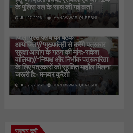
के पुलिस बल के साथ की गई वार्ता
JUL 27, 2026
MANAWWAR QURESHI
HARIDWAR
STATE
UTTARAKHAND
जिला प्रेस क्लब की बैठक
आयोजित*//*मुख्यमंत्री से करेंगे पत्रकार
सुरक्षा आयोग के गठन की मांग:-राकेश
वालिया*//*निष्पक्ष और निर्भीक पत्रकारिता
के लिए पत्रकारों को सुरक्षित माहौल मिलना
जरूरी है:- मनव्वर कुरैशी
JUL 26, 2026
MANAWWAR QURESHI
समाचार सूची