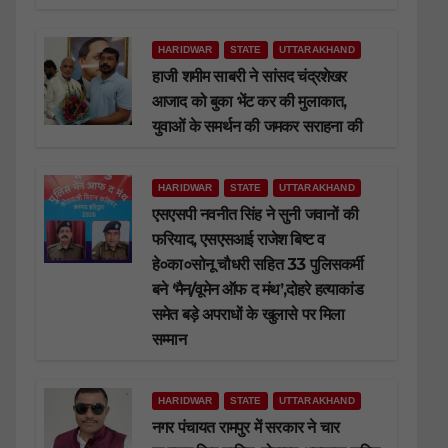
HARIDWAR
STATE
UTTARAKHAND
हाजी शमीम साबरी ने सांसद चंद्रशेखर
आजाद को बुका भेंट कर की मुलाकात,
युवाओं के समर्थन की जमकर सराहना की
HARIDWAR
STATE
UTTARAKHAND
एसएसपी नवनीत सिंह ने सुनी जवानों की
फरियाद, एसएसआई राजेश बिष्ट व
हे०का०सोनू चौधरी सहित 33 पुलिसकर्मी
बने ‘मैन/वूमेन ऑफ द मंथ’,दोहरे हत्याकांड
समेत बड़े अपराधों के खुलासे पर मिला
सम्मान
HARIDWAR
STATE
UTTARAKHAND
नगर पंचायत रामपुर में सरकार ने चार