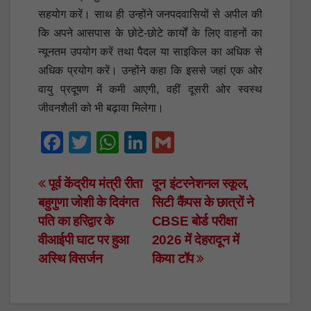
सहयोग करें। साथ ही उन्होंने जनपदवासियों से अपील की
कि अपने आसपास के छोटे-छोटे कार्यों के लिए वाहनों का
न्यूनतम उपयोग करें तथा पैदल या साइकिल का अधिक से
अधिक प्रयोग करें। उन्होंने कहा कि इससे जहां एक ओर
वायु प्रदूषण में कमी आएगी, वहीं दूसरी ओर स्वस्थ
जीवनशैली को भी बढ़ावा मिलेगा।
F
T
W
Li
G
a
wi
h
n
m
c
tt
at
k
ail
Post
पूर्व केंद्रीय मंत्री रीता
दून इंटरनेशनल स्कूल,
बहुगुणा जोशी के दिवंगत
सिटी कैंपस के छात्रों ने
e
er
s
e
navigation
पति का हरिद्वार के
CBSE बोर्ड परीक्षा
b
A
dI
वीआईपी घाट पर हुआ
2026 में देहरादून में
o
p
n
अस्थि विसर्जन
किया टॉप
o
p
k