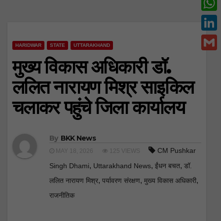
c
w
W
e
i
h
L
b
t
HARIDWAR
STATE
UTTARAKHAND
a
i
o
G
मुख्य विकास अधिकारी डॉ.
t
t
n
o
m
e
ललित नारायण मिश्र साइकिल
s
k
k
a
r
A
चलाकर पहुंचे जिला कार्यालय
e
i
p
d
l
p
I
By
BKK News
n
CM Pushkar
MAY 18, 2026
125 VIEWS
,
,
,
Singh Dhami
Uttarakhand News
ईंधन बचत
डॉ.
,
,
,
ललित नारायण मिश्र
पर्यावरण संरक्षण
मुख्य विकास अधिकारी
राजनीतिक