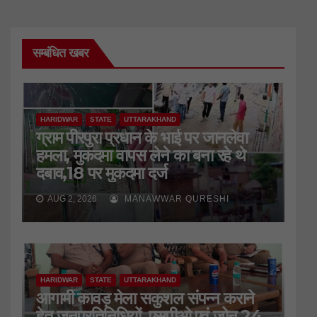
सम्बंधित खबर
HARIDWAR
STATE
UTTARAKHAND
ग्राम पीरपुरा प्रधान के भाई पर जानलेवा
हमला, मुकदमा वापस लेने का बना रहे थे
दबाव,18 पर मुकदमा दर्ज
AUG 2, 2026
MANAWWAR QURESHI
HARIDWAR
STATE
UTTARAKHAND
आगामी कावड़ मेला सकुशल संपन्न कराने
हेतु जनप्रतिनिधियों, एसपीओ एवं जोन 24