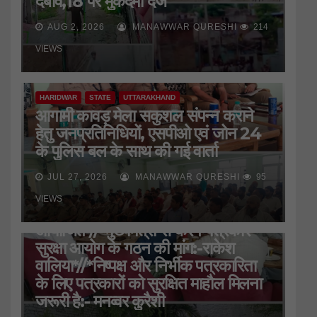
दबाव,18 पर मुकदमा दर्ज
AUG 2, 2026
MANAWWAR QURESHI
214
VIEWS
HARIDWAR
STATE
UTTARAKHAND
आगामी कावड़ मेला सकुशल संपन्न कराने
हेतु जनप्रतिनिधियों, एसपीओ एवं जोन 24
के पुलिस बल के साथ की गई वार्ता
JUL 27, 2026
MANAWWAR QURESHI
95
HARIDWAR
STATE
UTTARAKHAND
VIEWS
जिला प्रेस क्लब की बैठक
आयोजित*//*मुख्यमंत्री से करेंगे पत्रकार
सुरक्षा आयोग के गठन की मांग:-राकेश
वालिया*//*निष्पक्ष और निर्भीक पत्रकारिता
के लिए पत्रकारों को सुरक्षित माहौल मिलना
जरूरी है:- मनव्वर कुरैशी