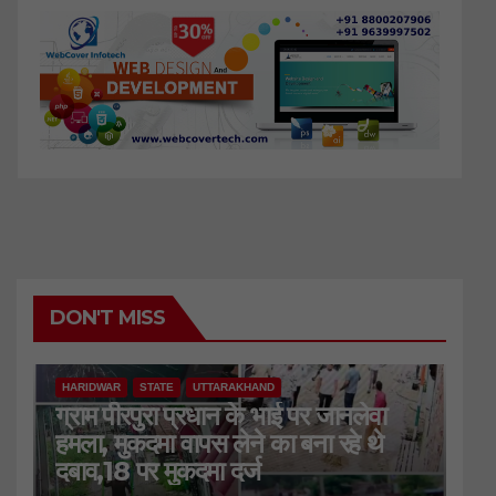
DON'T MISS
HARIDWAR
STATE
UTTARAKHAND
ग्राम पीरपुरा प्रधान के भाई पर जानलेवा
हमला, मुकदमा वापस लेने का बना रहे थे
दबाव,18 पर मुकदमा दर्ज