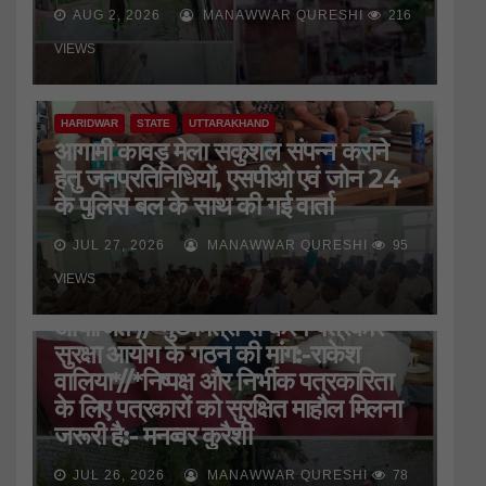
AUG 2, 2026
MANAWWAR QURESHI
216
VIEWS
HARIDWAR
STATE
UTTARAKHAND
आगामी कावड़ मेला सकुशल संपन्न कराने
हेतु जनप्रतिनिधियों, एसपीओ एवं जोन 24
के पुलिस बल के साथ की गई वार्ता
JUL 27, 2026
MANAWWAR QURESHI
95
HARIDWAR
STATE
UTTARAKHAND
VIEWS
जिला प्रेस क्लब की बैठक
आयोजित*//*मुख्यमंत्री से करेंगे पत्रकार
सुरक्षा आयोग के गठन की मांग:-राकेश
वालिया*//*निष्पक्ष और निर्भीक पत्रकारिता
के लिए पत्रकारों को सुरक्षित माहौल मिलना
जरूरी है:- मनव्वर कुरैशी
JUL 26, 2026
MANAWWAR QURESHI
78
HARIDWAR
STATE
UTTAR PRADESH