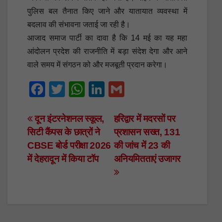
पुलिस बल तैनात किए जाने और यातायात व्यवस्था में
बदलाव की संभावना जताई जा रही है।
आजाद समाज पार्टी का दावा है कि 14 मई का यह महा
आंदोलन प्रदेश की राजनीति में बड़ा संदेश देगा और आने
वाले समय में संगठन को और मजबूती प्रदान करेगा।
F
T
W
Li
G
a
wi
h
n
m
c
tt
at
k
ail
Post
दून इंटरनेशनल स्कूल,
हरिद्वार में मदरसों पर
सिटी कैंपस के छात्रों ने
प्रशासन सख्त, 131
e
er
s
e
navigation
CBSE बोर्ड परीक्षा 2026
की जांच में 23 की
b
A
dI
में देहरादून में किया टॉप
अनियमितताएं उजागर
o
p
n
o
p
k