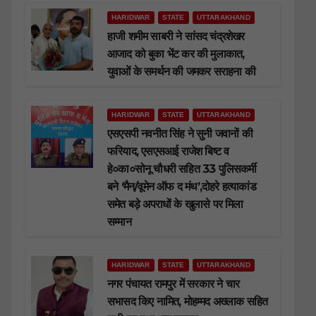
HARIDWAR
STATE
UTTARAKHAND
हाजी शमीम साबरी ने सांसद चंद्रशेखर
आजाद को बुका भेंट कर की मुलाकात,
युवाओं के समर्थन की जमकर सराहना की
HARIDWAR
STATE
UTTARAKHAND
एसएसपी नवनीत सिंह ने सुनी जवानों की
फरियाद, एसएसआई राजेश बिष्ट व
हे०का०सोनू चौधरी सहित 33 पुलिसकर्मी
बने ‘मैन/वूमेन ऑफ द मंथ’,दोहरे हत्याकांड
समेत बड़े अपराधों के खुलासे पर मिला
सम्मान
HARIDWAR
STATE
UTTARAKHAND
नगर पंचायत रामपुर में सरकार ने चार
सभासद किए नामित, मोहम्मद अख्लाक सहित