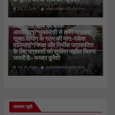
JUL 27, 2026
MANAWWAR QURESHI
HARIDWAR
STATE
UTTARAKHAND
जिला प्रेस क्लब की बैठक
आयोजित*//*मुख्यमंत्री से करेंगे पत्रकार
सुरक्षा आयोग के गठन की मांग:-राकेश
वालिया*//*निष्पक्ष और निर्भीक पत्रकारिता
के लिए पत्रकारों को सुरक्षित माहौल मिलना
जरूरी है:- मनव्वर कुरैशी
JUL 26, 2026
MANAWWAR QURESHI
समाचार सूची