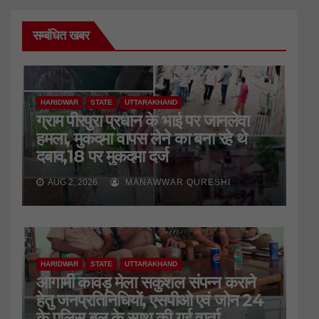
सम्बंधित खबर
HARIDWAR
STATE
UTTARAKHAND
ग्राम पीरपुरा प्रधान के भाई पर जानलेवा
हमला, मुकदमा वापस लेने का बना रहे थे
दबाव,18 पर मुकदमा दर्ज
AUG 2, 2026
MANAWWAR QURESHI
HARIDWAR
STATE
UTTARAKHAND
आगामी कावड़ मेला सकुशल संपन्न कराने
हेतु जनप्रतिनिधियों, एसपीओ एवं जोन 24
के पुलिस बल के साथ की गई वार्ता