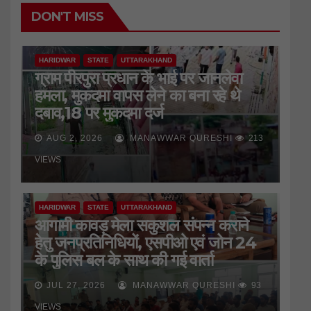
DON'T MISS
HARIDWAR
STATE
UTTARAKHAND
ग्राम पीरपुरा प्रधान के भाई पर जानलेवा
हमला, मुकदमा वापस लेने का बना रहे थे
दबाव,18 पर मुकदमा दर्ज
AUG 2, 2026
MANAWWAR QURESHI
213
VIEWS
HARIDWAR
STATE
UTTARAKHAND
आगामी कावड़ मेला सकुशल संपन्न कराने
हेतु जनप्रतिनिधियों, एसपीओ एवं जोन 24
के पुलिस बल के साथ की गई वार्ता
JUL 27, 2026
MANAWWAR QURESHI
93
HARIDWAR
STATE
UTTARAKHAND
VIEWS