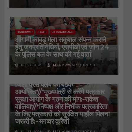
HARIDWAR
STATE
UTTARAKHAND
आगामी कावड़ मेला सकुशल संपन्न कराने
हेतु जनप्रतिनिधियों, एसपीओ एवं जोन 24
के पुलिस बल के साथ की गई वार्ता
JUL 27, 2026
MANAWWAR QURESHI
HARIDWAR
STATE
UTTARAKHAND
जिला प्रेस क्लब की बैठक
आयोजित*//*मुख्यमंत्री से करेंगे पत्रकार
सुरक्षा आयोग के गठन की मांग:-राकेश
वालिया*//*निष्पक्ष और निर्भीक पत्रकारिता
के लिए पत्रकारों को सुरक्षित माहौल मिलना
जरूरी है:- मनव्वर कुरैशी
JUL 26, 2026
MANAWWAR QURESHI