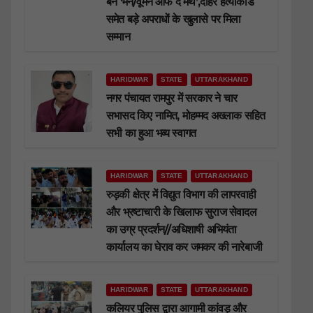
बने ‘मैन/वूमेन ऑफ द मंथ’,दोहरे हत्याकांड
समेत बड़े अपराधों के खुलासे पर मिला
सम्मान
HARIDWAR
STATE
UTTARAKHAND
नगर पंचायत रामपुर में सरकार ने चार
सभासद किए नामित, मोहम्मद अख्लाक सहित
सभी का हुआ भव्य स्वागत
HARIDWAR
STATE
UTTARAKHAND
रुड़की क्षेत्र में विद्युत विभाग की लापरवाही
और भ्रष्टाचारी के खिलाफ सुराज सेवादल
का उग्र प्रदर्शन//अधिशाषी अभियंता
कार्यालय का घेराव कर जमकर की नारेबाजी
HARIDWAR
STATE
UTTARAKHAND
कलियर पुलिस द्वारा आगामी कांवड़ और