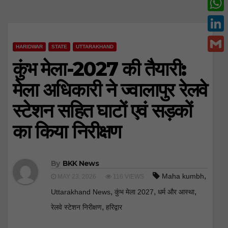
c
w
W
e
i
h
L
b
t
HARIDWAR
STATE
UTTARAKHAND
a
i
o
G
कुंभ मेला-2027 की तैयारी:
t
t
n
o
m
e
मेला अधिकारी ने ज्वालापुर रेलवे
s
k
k
a
r
A
स्टेशन सहित घाटों एवं सड़कों
e
i
p
d
का किया निरीक्षण
l
p
I
n
By
BKK News
,
Maha kumbh
MAY 23, 2026
116 VIEWS
,
,
,
Uttarakhand News
कुंभ मेला 2027
धर्म और आस्था
,
रेलवे स्टेशन निरीक्षण
हरिद्वार