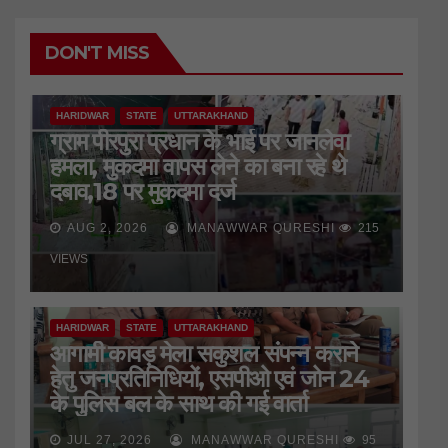
DON'T MISS
HARIDWAR
STATE
UTTARAKHAND
ग्राम पीरपुरा प्रधान के भाई पर जानलेवा
हमला, मुकदमा वापस लेने का बना रहे थे
दबाव,18 पर मुकदमा दर्ज
AUG 2, 2026
MANAWWAR QURESHI
215
VIEWS
HARIDWAR
STATE
UTTARAKHAND
आगामी कावड़ मेला सकुशल संपन्न कराने
हेतु जनप्रतिनिधियों, एसपीओ एवं जोन 24
के पुलिस बल के साथ की गई वार्ता
JUL 27, 2026
MANAWWAR QURESHI
95