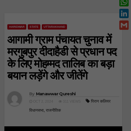
c
w
W
e
i
h
L
b
t
HARIDWAR
STATE
UTTARAKHAND
a
i
o
G
आगामी ग्राम पंचायत चुनाव में
t
t
n
o
m
e
मरगुबपुर दीदाहैडी से प्रधान पद
s
k
k
a
r
A
के लिए मोहम्मद तालिब का बड़ा
e
i
p
d
बयान लड़ेंगे और जीतेंगे
l
p
I
n
By
Manawwar Qureshi
पिरान कलियर
OCT 2, 2024
311 VIEWS
,
विधानसभा
राजनीतिक