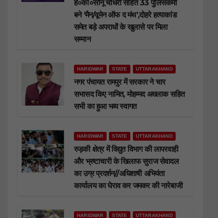
हे०का०सोनू चौधरी सहित 33 पुलिसकर्मी
बने ‘मैन/वूमेन ऑफ द मंथ’,दोहरे हत्याकांड
समेत बड़े अपराधों के खुलासे पर मिला
सम्मान
HARIDWAR
STATE
UTTARAKHAND
नगर पंचायत रामपुर में सरकार ने चार
सभासद किए नामित, मोहम्मद अख्लाक सहित
सभी का हुआ भव्य स्वागत
HARIDWAR
STATE
UTTARAKHAND
रुड़की क्षेत्र में विद्युत विभाग की लापरवाही
और भ्रष्टाचारी के खिलाफ सुराज सेवादल
का उग्र प्रदर्शन//अधिशाषी अभियंता
कार्यालय का घेराव कर जमकर की नारेबाजी
HARIDWAR
STATE
UTTARAKHAND