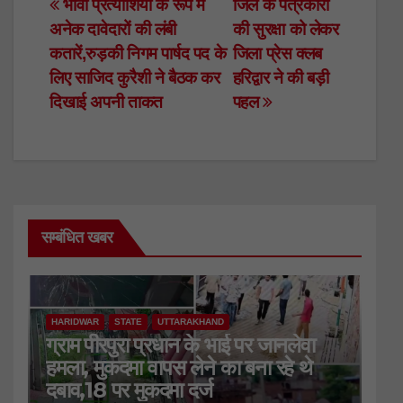
c
tt
at
k
ail
Post
भावी प्रत्याशियों के रूप में
जिले के पत्रकारों
अनेक दावेदारों की लंबी
की सुरक्षा को लेकर
e
er
s
e
navigation
कतारें,रुड़की निगम पार्षद पद के
जिला प्रेस क्लब
b
A
dI
लिए साजिद कुरैशी ने बैठक कर
हरिद्वार ने की बड़ी
o
p
n
दिखाई अपनी ताकत
पहल
o
p
k
सम्बंधित खबर
HARIDWAR
STATE
UTTARAKHAND
ग्राम पीरपुरा प्रधान के भाई पर जानलेवा
हमला, मुकदमा वापस लेने का बना रहे थे
दबाव,18 पर मुकदमा दर्ज