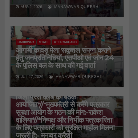
AUG 2, 2026
MANAWWAR QURESHI
HARIDWAR
STATE
UTTARAKHAND
आगामी कावड़ मेला सकुशल संपन्न कराने
हेतु जनप्रतिनिधियों, एसपीओ एवं जोन 24
के पुलिस बल के साथ की गई वार्ता
JUL 27, 2026
MANAWWAR QURESHI
HARIDWAR
STATE
UTTARAKHAND
जिला प्रेस क्लब की बैठक
आयोजित*//*मुख्यमंत्री से करेंगे पत्रकार
सुरक्षा आयोग के गठन की मांग:-राकेश
वालिया*//*निष्पक्ष और निर्भीक पत्रकारिता
के लिए पत्रकारों को सुरक्षित माहौल मिलना
जरूरी है:- मनव्वर कुरैशी