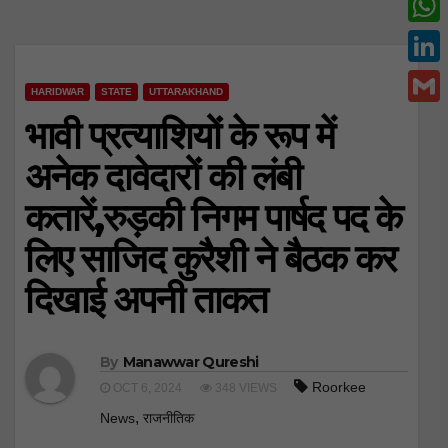
c
w
W
e
i
h
L
b
t
HARIDWAR
STATE
UTTARAKHAND
a
i
o
G
भावी प्रत्याशियों के रूप में
t
t
n
o
m
e
अनेक दावेदारों की लंबी
s
k
k
a
r
A
कतारें,रुड़की निगम पार्षद पद के
e
i
p
d
लिए साजिद कुरैशी ने बैठक कर
l
p
I
दिखाई अपनी ताकत
n
By
Manawwar Qureshi
Roorkee
OCT 6, 2024
348 VIEWS
,
News
राजनीतिक