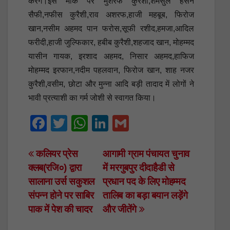
करेंगे।इस मौके पर मुशर्रफ कुरैशी,शमसुल हसन
सैफी,नफीस कुरैशी,राव अशरफ,हाजी महबूब, फिरोज
खान,नसीम अहमद पान फरोस,सूफी रशीद,हमजा,आदिल
फरीदी,हाजी जुल्फिकार, हबीब कुरैशी,शहजाद खान, मोहम्मद
यासीन गायक, इरशाद अहमद, निसार अहमद,हाफिज
मोहम्मद इरफान,नदीम पहलवान, फिरोज खान, शाह नजर
कुरैशी,वसीम, छोटा और मुन्ना आदि बड़ी तादाद में लोगों ने
भावी प्रत्याशी का गर्म जोशी से स्वागत किया।
F
T
W
Li
G
a
wi
h
n
m
c
tt
at
k
ail
Post
कलियर प्रेस
आगामी ग्राम पंचायत चुनाव
क्लब(रजि०) द्वारा
में मरगुबपुर दीदाहैडी से
e
er
s
e
navigation
सालाना उर्स सकुशल
प्रधान पद के लिए मोहम्मद
b
A
dI
संपन्न होने पर साबिर
तालिब का बड़ा बयान लड़ेंगे
o
p
n
पाक में पेश की चादर
और जीतेंगे
o
p