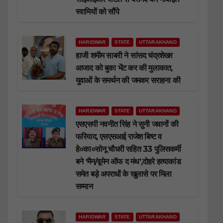
स्वामियों को सौंपे
HARIDWAR
STATE
UTTARAKHAND
हाजी शमीम साबरी ने सांसद चंद्रशेखर
आजाद को बुका भेंट कर की मुलाकात,
युवाओं के समर्थन की जमकर सराहना की
HARIDWAR
STATE
UTTARAKHAND
एसएसपी नवनीत सिंह ने सुनी जवानों की
फरियाद, एसएसआई राजेश बिष्ट व
हे०का०सोनू चौधरी सहित 33 पुलिसकर्मी
बने ‘मैन/वूमेन ऑफ द मंथ’,दोहरे हत्याकांड
समेत बड़े अपराधों के खुलासे पर मिला
सम्मान
HARIDWAR
STATE
UTTARAKHAND