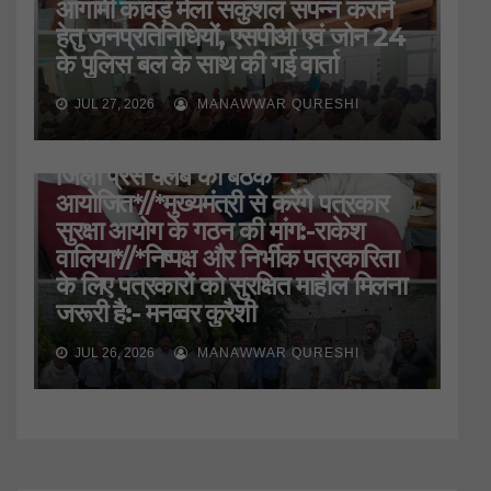
आगामी कावड़ मेला सकुशल संपन्न कराने
हेतु जनप्रतिनिधियों, एसपीओ एवं जोन 24
के पुलिस बल के साथ की गई वार्ता
JUL 27, 2026
MANAWWAR QURESHI
HARIDWAR
STATE
UTTARAKHAND
जिला प्रेस क्लब की बैठक
आयोजित*//*मुख्यमंत्री से करेंगे पत्रकार
सुरक्षा आयोग के गठन की मांग:-राकेश
वालिया*//*निष्पक्ष और निर्भीक पत्रकारिता
के लिए पत्रकारों को सुरक्षित माहौल मिलना
जरूरी है:- मनव्वर कुरैशी
JUL 26, 2026
MANAWWAR QURESHI