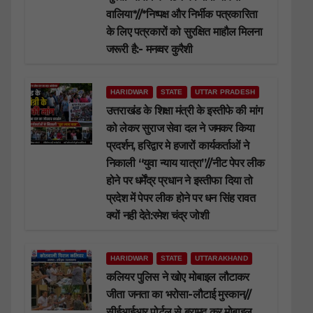
वालिया*//*निष्पक्ष और निर्भीक पत्रकारिता
के लिए पत्रकारों को सुरक्षित माहौल मिलना
जरूरी है:- मनव्वर कुरैशी
HARIDWAR
STATE
UTTAR PRADESH
उत्तराखंड के शिक्षा मंत्री के इस्तीफे की मांग
को लेकर सुराज सेवा दल ने जमकर किया
प्रदर्शन, हरिद्वार मे हजारों कार्यकर्ताओं ने
निकाली “युवा न्याय यात्रा”//नीट पेपर लीक
होने पर धर्मेंद्र प्रधान ने इस्तीफा दिया तो
प्रदेश में पेपर लीक होने पर धन सिंह रावत
क्यों नही देते:रमेश चंद्र जोशी
HARIDWAR
STATE
UTTARAKHAND
कलियर पुलिस ने खोए मोबाइल लौटाकर
जीता जनता का भरोसा-लौटाई मुस्कान//
सीईआईआर पोर्टल से बरामद कर मोबाइल