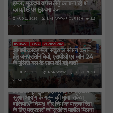
हमला, मुकदमा वापस लेने का बना रहे थे
दबाव,18 पर मुकदमा दर्ज
AUG 2, 2026
MANAWWAR QURESHI
213
VIEWS
HARIDWAR
STATE
UTTARAKHAND
आगामी कावड़ मेला सकुशल संपन्न कराने
हेतु जनप्रतिनिधियों, एसपीओ एवं जोन 24
के पुलिस बल के साथ की गई वार्ता
JUL 27, 2026
MANAWWAR QURESHI
93
HARIDWAR
STATE
UTTARAKHAND
VIEWS
जिला प्रेस क्लब की बैठक
आयोजित*//*मुख्यमंत्री से करेंगे पत्रकार
सुरक्षा आयोग के गठन की मांग:-राकेश
वालिया*//*निष्पक्ष और निर्भीक पत्रकारिता
के लिए पत्रकारों को सुरक्षित माहौल मिलना