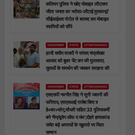
कलियर पुलिस ने खोए मोबाइल लौटाकर
जीता जनता का भरोसा-लौटाई मुस्कान//
सीईआईआर पोर्टल से बरामद कर मोबाइल
स्वामियों को सौंपे
HARIDWAR
STATE
UTTARAKHAND
हाजी शमीम साबरी ने सांसद चंद्रशेखर
आजाद को बुका भेंट कर की मुलाकात,
युवाओं के समर्थन की जमकर सराहना की
HARIDWAR
STATE
UTTARAKHAND
एसएसपी नवनीत सिंह ने सुनी जवानों की
फरियाद, एसएसआई राजेश बिष्ट व
हे०का०सोनू चौधरी सहित 33 पुलिसकर्मी
बने ‘मैन/वूमेन ऑफ द मंथ’,दोहरे हत्याकांड
समेत बड़े अपराधों के खुलासे पर मिला
सम्मान