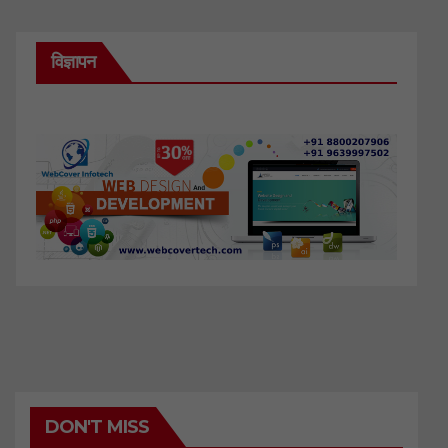
विज्ञापन
DON'T MISS