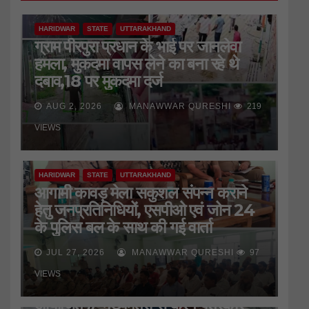
HARIDWAR
STATE
UTTARAKHAND
ग्राम पीरपुरा प्रधान के भाई पर जानलेवा
हमला, मुकदमा वापस लेने का बना रहे थे
दबाव,18 पर मुकदमा दर्ज
AUG 2, 2026
MANAWWAR QURESHI
219
VIEWS
HARIDWAR
STATE
UTTARAKHAND
आगामी कावड़ मेला सकुशल संपन्न कराने
हेतु जनप्रतिनिधियों, एसपीओ एवं जोन 24
के पुलिस बल के साथ की गई वार्ता
JUL 27, 2026
MANAWWAR QURESHI
97
HARIDWAR
STATE
UTTARAKHAND
VIEWS
जिला प्रेस क्लब की बैठक
आयोजित*//*मुख्यमंत्री से करेंगे पत्रकार