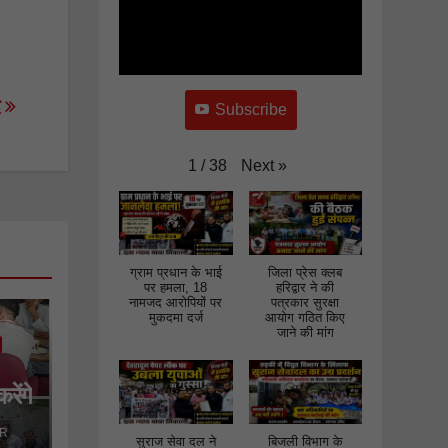
घेराव कर
जमकर की
नारेबाजी
द
Subscribe
Next
»
1
/
38
ग्राम प्रधान के भाई
जिला प्रेस क्लब
पर हमला, 18
हरिद्वार ने की
नामजद आरोपियों पर
पत्रकार सुरक्षा
मुकदमा दर्ज
आयोग गठित किए
जाने की मांग
रेंगे
 गठन
R
सुराज सेवा दल ने
बिजली विभाग के