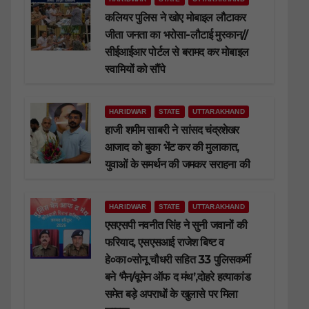
कलियर पुलिस ने खोए मोबाइल लौटाकर
जीता जनता का भरोसा-लौटाई मुस्कान//
सीईआईआर पोर्टल से बरामद कर मोबाइल
स्वामियों को सौंपे
HARIDWAR
STATE
UTTARAKHAND
हाजी शमीम साबरी ने सांसद चंद्रशेखर
आजाद को बुका भेंट कर की मुलाकात,
युवाओं के समर्थन की जमकर सराहना की
HARIDWAR
STATE
UTTARAKHAND
एसएसपी नवनीत सिंह ने सुनी जवानों की
फरियाद, एसएसआई राजेश बिष्ट व
हे०का०सोनू चौधरी सहित 33 पुलिसकर्मी
बने ‘मैन/वूमेन ऑफ द मंथ’,दोहरे हत्याकांड
समेत बड़े अपराधों के खुलासे पर मिला