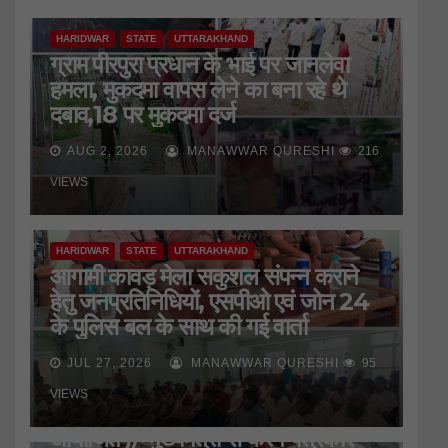
HARIDWAR
STATE
UTTARAKHAND
ग्राम पीरपुरा प्रधान के भाई पर जानलेवा
हमला, मुकदमा वापस लेने का बना रहे थे
दबाव,18 पर मुकदमा दर्ज
AUG 2, 2026
MANAWWAR QURESHI
216
VIEWS
HARIDWAR
STATE
UTTARAKHAND
आगामी कावड़ मेला सकुशल संपन्न कराने
हेतु जनप्रतिनिधियों, एसपीओ एवं जोन 24
के पुलिस बल के साथ की गई वार्ता
JUL 27, 2026
MANAWWAR QURESHI
95
HARIDWAR
STATE
UTTARAKHAND
VIEWS
जिला प्रेस क्लब की बैठक
आयोजित*//*मुख्यमंत्री से करेंगे पत्रकार