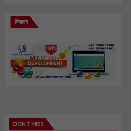
विज्ञापन
DON'T MISS