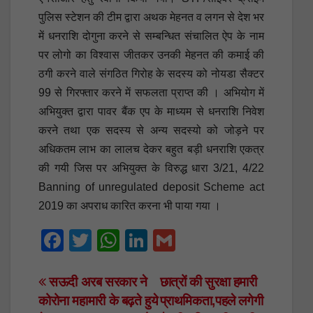
पुलिस स्टेशन की टीम द्वारा अथक मेहनत व लगन से देश भर
में धनराशि दोगुना करने से सम्बन्धित संचालित ऐप के नाम
पर लोगो का विश्वास जीतकर उनकी मेहनत की कमाई की
ठगी करने वाले संगठित गिरोह के सदस्य को नोयडा सैक्टर
99 से गिरफ्तार करने में सफलता प्राप्त की । अभियोग में
अभियुक्त द्वारा पावर बैंक एप के माध्यम से धनराशि निवेश
करने तथा एक सदस्य से अन्य सदस्यो को जोड़ने पर
अधिकतम लाभ का लालच देकर बहुत बड़ी धनराशि एकत्र
की गयी जिस पर अभियुक्त के विरुद्ध धारा 3/21, 4/22
Banning of unregulated deposit Scheme act
2019 का अपराध कारित करना भी पाया गया ।
F
T
W
Li
G
a
wi
h
n
m
c
tt
at
k
ail
Post
सऊदी अरब सरकार ने
छात्रों की सुरक्षा हमारी
कोरोना महामारी के बढ़ते हुये
प्राथमिकता,पहले लगेगी
e
er
s
e