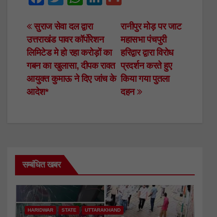
a
wi
h
n
m
c
tt
at
k
ail
Post
सुराज सेवा दल द्वारा
रानीपुर मोड़ पर जाट
उत्तराखंड पावर कॉर्पोरेशन
महासभा पंचपुरी
e
er
s
e
navigation
लिमिटेड मे हो रहा करोड़ों का
हरिद्वार द्वारा विरोध
b
A
dI
गबन का खुलासा, दीपक रावत
प्रदर्शन करते हुए
o
p
n
आयुक्त कुमाऊ ने दिए जांच के
किया गया पुतला
o
p
आदेश*
दहन
k
सम्बंधित खबर
HARIDWAR
STATE
UTTARAKHAND