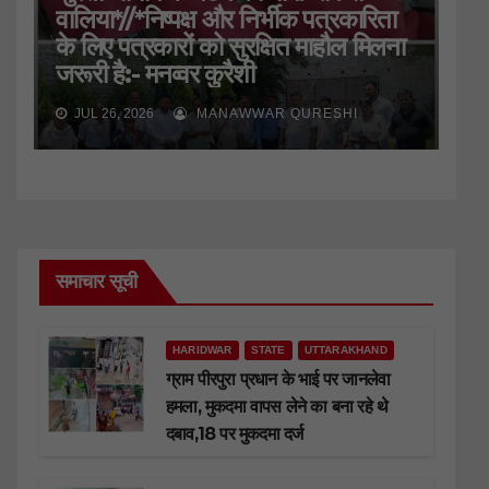
वालिया*//*निष्पक्ष और निर्भीक पत्रकारिता
के लिए पत्रकारों को सुरक्षित माहौल मिलना
जरूरी है:- मनव्वर कुरैशी
JUL 26, 2026
MANAWWAR QURESHI
समाचार सूची
HARIDWAR
STATE
UTTARAKHAND
ग्राम पीरपुरा प्रधान के भाई पर जानलेवा
हमला, मुकदमा वापस लेने का बना रहे थे
दबाव,18 पर मुकदमा दर्ज