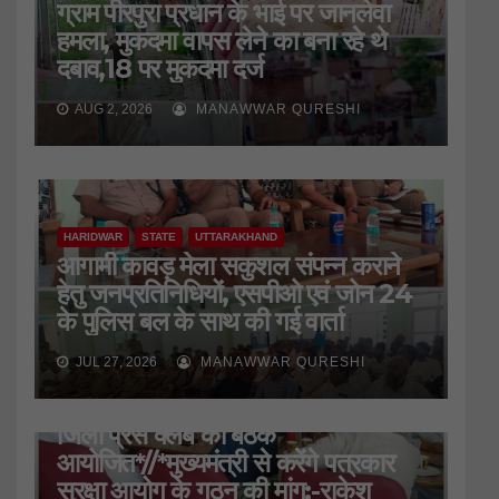
ग्राम पीरपुरा प्रधान के भाई पर जानलेवा
हमला, मुकदमा वापस लेने का बना रहे थे
दबाव,18 पर मुकदमा दर्ज
AUG 2, 2026
MANAWWAR QURESHI
HARIDWAR
STATE
UTTARAKHAND
आगामी कावड़ मेला सकुशल संपन्न कराने
हेतु जनप्रतिनिधियों, एसपीओ एवं जोन 24
के पुलिस बल के साथ की गई वार्ता
JUL 27, 2026
MANAWWAR QURESHI
HARIDWAR
STATE
UTTARAKHAND
जिला प्रेस क्लब की बैठक
आयोजित*//*मुख्यमंत्री से करेंगे पत्रकार
सुरक्षा आयोग के गठन की मांग:-राकेश