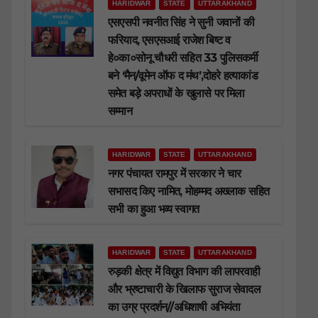
HARIDWAR
STATE
UTTARAKHAND
एसएसपी नवनीत सिंह ने सुनी जवानों की
फरियाद, एसएसआई राजेश बिष्ट व
हे०का०सोनू चौधरी सहित 33 पुलिसकर्मी
बने ‘मैन/वूमेन ऑफ द मंथ’,दोहरे हत्याकांड
समेत बड़े अपराधों के खुलासे पर मिला
सम्मान
HARIDWAR
STATE
UTTARAKHAND
नगर पंचायत रामपुर में सरकार ने चार
सभासद किए नामित, मोहम्मद अख्लाक सहित
सभी का हुआ भव्य स्वागत
HARIDWAR
STATE
UTTARAKHAND
रुड़की क्षेत्र में विद्युत विभाग की लापरवाही
और भ्रष्टाचारी के खिलाफ सुराज सेवादल
का उग्र प्रदर्शन//अधिशाषी अभियंता