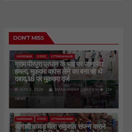
DON'T MISS
HARIDWAR
STATE
UTTARAKHAND
ग्राम पीरपुरा प्रधान के भाई पर जानलेवा
हमला, मुकदमा वापस लेने का बना रहे थे
दबाव,18 पर मुकदमा दर्ज
AUG 2, 2026
MANAWWAR QURESHI
219
VIEWS
HARIDWAR
STATE
UTTARAKHAND
आगामी कावड़ मेला सकुशल संपन्न कराने