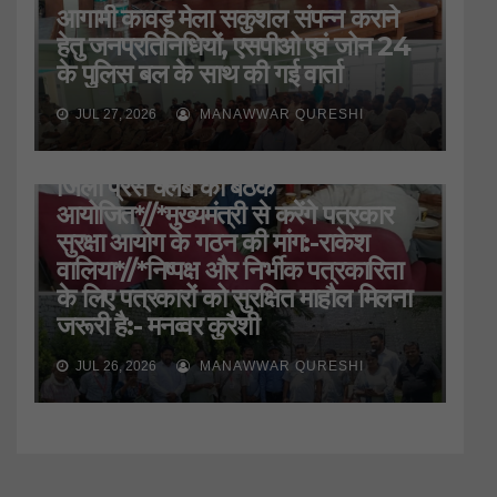
आगामी कावड़ मेला सकुशल संपन्न कराने
हेतु जनप्रतिनिधियों, एसपीओ एवं जोन 24
के पुलिस बल के साथ की गई वार्ता
JUL 27, 2026
MANAWWAR QURESHI
HARIDWAR
STATE
UTTARAKHAND
जिला प्रेस क्लब की बैठक
आयोजित*//*मुख्यमंत्री से करेंगे पत्रकार
सुरक्षा आयोग के गठन की मांग:-राकेश
वालिया*//*निष्पक्ष और निर्भीक पत्रकारिता
के लिए पत्रकारों को सुरक्षित माहौल मिलना
जरूरी है:- मनव्वर कुरैशी
JUL 26, 2026
MANAWWAR QURESHI