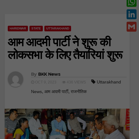
c
w
W
e
i
h
L
b
t
HARIDWAR
STATE
UTTARAKHAND
a
i
o
G
आम आदमी पार्टी ने शुरू की
t
t
n
o
m
e
लोकसभा के लिए तैयारियां शुरू
s
k
k
a
r
A
e
i
p
d
By
BKK News
l
p
Uttarakhand
OCT 9, 2023
436 VIEWS
I
,
,
News
आम आदमी पार्टी
राजनीतिक
n