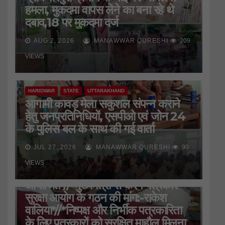
हमला, मुकदमा वापस लेने का बना रहे थे
दबाव,18 पर मुकदमा दर्ज
AUG 2, 2026
MANAWWAR QURESHI
209
VIEWS
HARIDWAR
STATE
UTTARAKHAND
आगामी कावड़ मेला सकुशल संपन्न कराने
हेतु जनप्रतिनिधियों, एसपीओ एवं जोन 24
के पुलिस बल के साथ की गई वार्ता
JUL 27, 2026
MANAWWAR QURESHI
90
HARIDWAR
STATE
UTTARAKHAND
VIEWS
जिला प्रेस क्लब की बैठक
आयोजित*//*मुख्यमंत्री से करेंगे पत्रकार
सुरक्षा आयोग के गठन की मांग:-राकेश
वालिया*//*निष्पक्ष और निर्भीक पत्रकारिता
के लिए पत्रकारों को सुरक्षित माहौल मिलना