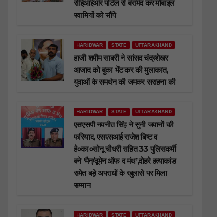
सीईआईआर पोर्टल से बरामद कर मोबाइल
स्वामियों को सौंपे
HARIDWAR
STATE
UTTARAKHAND
हाजी शमीम साबरी ने सांसद चंद्रशेखर
आजाद को बुका भेंट कर की मुलाकात,
युवाओं के समर्थन की जमकर सराहना की
HARIDWAR
STATE
UTTARAKHAND
एसएसपी नवनीत सिंह ने सुनी जवानों की
फरियाद, एसएसआई राजेश बिष्ट व
हे०का०सोनू चौधरी सहित 33 पुलिसकर्मी
बने ‘मैन/वूमेन ऑफ द मंथ’,दोहरे हत्याकांड
समेत बड़े अपराधों के खुलासे पर मिला
सम्मान
HARIDWAR
STATE
UTTARAKHAND