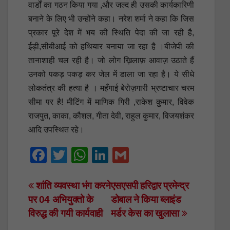
वार्डों का गठन किया गया ,और जल्द ही उसकी कार्यकारिणी
बनाने के लिए भी उन्होंने कहा। नरेश शर्मा ने कहा कि जिस
प्रकार पूरे देश में भय की स्थिति पेदा की जा रही है,
ईड़ी,सीबीआई को हथियार बनाया जा रहा है ।बीजेपी की
तानाशाही चल रही है। जो लोग ख़िलाफ़ आवाज़ उठाते हैं
उनको पकड़ पकड़ कर जेल में डाला जा रहा है। ये सीधे
लोकतंत्र की हत्या है । महँगाई बेरोज़गारी भ्रष्टाचार चरम
सीमा पर है! मीटिंग में माणिक गिरी ,राकेश कुमार, विवेक
राजपुत, काका, कौशल, गीता देवी, राहुल कुमार, विजयशंकर
आदि उपस्थित रहे।
F
T
W
Li
G
a
wi
h
n
m
c
tt
at
k
ail
Post
शांति व्यवस्था भंग करने
एसएसपी हरिद्वार प्रमेन्द्र
पर 04 अभियुक्तो के
डोबाल ने किया ब्लाइंड
e
er
s
e
navigation
विरुद्ध की गयी कार्यवाही
मर्डर केस का खुलासा
b
A
dI