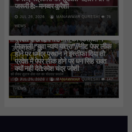
जरूरी है:- मनव्वर कुरैशी
JUL 26, 2026
MANAWWAR QURESHI
76
HARIDWAR
STATE
UTTAR PRADESH
उत्तराखंड के शिक्षा मंत्री के इस्तीफे की मांग
VIEWS
को लेकर सुराज सेवा दल ने जमकर किया
प्रदर्शन, हरिद्वार मे हजारों कार्यकर्ताओं ने
निकाली “युवा न्याय यात्रा”//नीट पेपर लीक
होने पर धर्मेंद्र प्रधान ने इस्तीफा दिया तो
प्रदेश में पेपर लीक होने पर धन सिंह रावत
क्यों नही देते:रमेश चंद्र जोशी
JUL 26, 2026
MANAWWAR QURESHI
147
VIEWS