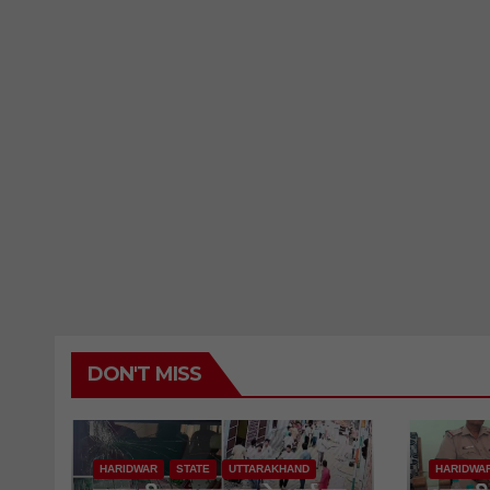
DON'T MISS
HARIDWAR
STATE
UTTARAKHAND
HARIDWA