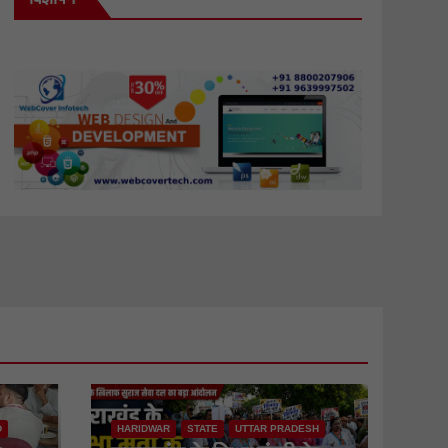
D
HARIDWAR
STATE
UTTAR PRADESH