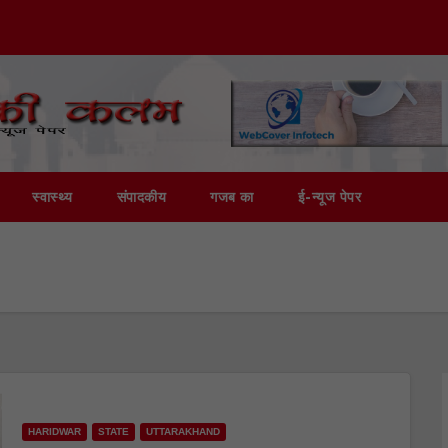
स्वास्थ्य
संपादकीय
गजब का
ई-न्यूज पेपर
HARIDWAR
STATE
UTTARAKHAND