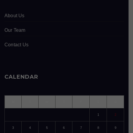
About Us
Our Team
Contact Us
CALENDAR
M
T
W
T
F
S
S
1
2
3
4
5
6
7
8
9