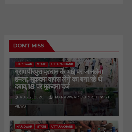
DON'T MISS
HARIDWAR
STATE
UTTARAKHAND
ग्राम पीरपुरा प्रधान के भाई पर जानलेवा
हमला, मुकदमा वापस लेने का बना रहे थे
दबाव,18 पर मुकदमा दर्ज
AUG 2, 2026
MANAWWAR QURESHI
218
VIEWS
HARIDWAR
STATE
UTTARAKHAND