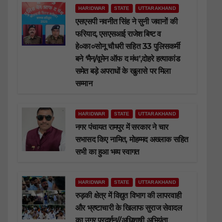
HARIDWAR
STATE
UTTARAKHAND
एसएसपी नवनीत सिंह ने सुनी जवानों की
फरियाद, एसएसआई राजेश बिष्ट व
हे०का०सोनू चौधरी सहित 33 पुलिसकर्मी
बने ‘मैन/वूमेन ऑफ द मंथ’,दोहरे हत्याकांड
समेत बड़े अपराधों के खुलासे पर मिला
सम्मान
HARIDWAR
STATE
UTTARAKHAND
नगर पंचायत रामपुर में सरकार ने चार
सभासद किए नामित, मोहम्मद अख्लाक सहित
सभी का हुआ भव्य स्वागत
HARIDWAR
STATE
UTTARAKHAND
रुड़की क्षेत्र में विद्युत विभाग की लापरवाही
और भ्रष्टाचारी के खिलाफ सुराज सेवादल
का उग्र प्रदर्शन//अधिशाषी अभियंता