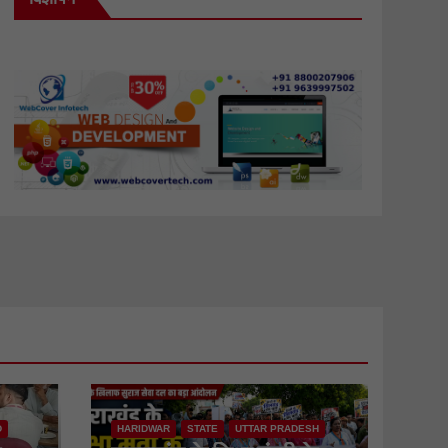
D
HARIDWAR
STATE
UTTAR PRADESH