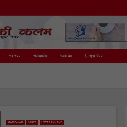
स्वास्थ्य
संपादकीय
गजब का
ई-न्यूज पेपर
HARIDWAR
STATE
UTTARAKHAND