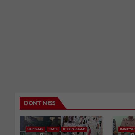
DON'T MISS
HARIDWAR
STATE
UTTARAKHAND
HARIDWA