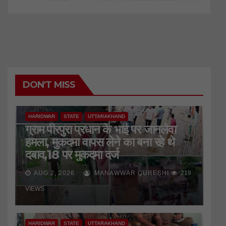
DON'T MISS
HARIDWAR
STATE
UTTARAKHAND
ग्राम पीरपुरा प्रधान के भाई पर जानलेवा
हमला, मुकदमा वापस लेने का बना रहे थे
दबाव,18 पर मुकदमा दर्ज
AUG 2, 2026
MANAWWAR QURESHI
219
VIEWS
HARIDWAR
STATE
UTTARAKHAND