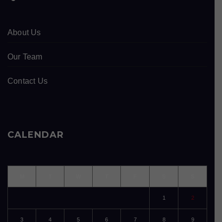
About Us
Our Team
Contact Us
CALENDAR
M
T
W
T
F
S
S
1
2
3
4
5
6
7
8
9