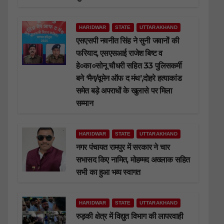
HARIDWAR
STATE
UTTARAKHAND
एसएसपी नवनीत सिंह ने सुनी जवानों की
फरियाद, एसएसआई राजेश बिष्ट व
हे०का०सोनू चौधरी सहित 33 पुलिसकर्मी
बने ‘मैन/वूमेन ऑफ द मंथ’,दोहरे हत्याकांड
समेत बड़े अपराधों के खुलासे पर मिला
सम्मान
HARIDWAR
STATE
UTTARAKHAND
नगर पंचायत रामपुर में सरकार ने चार
सभासद किए नामित, मोहम्मद अख्लाक सहित
सभी का हुआ भव्य स्वागत
HARIDWAR
STATE
UTTARAKHAND
रुड़की क्षेत्र में विद्युत विभाग की लापरवाही