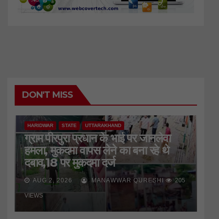
DON'T MISS
HARIDWAR
STATE
UTTARAKHAND
ग्राम पीरपुरा प्रधान के भाई पर जानलेवा
हमला, मुकदमा वापस लेने का बना रहे थे
दबाव,18 पर मुकदमा दर्ज
AUG 2, 2026
MANAWWAR QURESHI
205
VIEWS