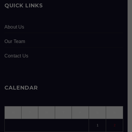
QUICK LINKS
About Us
Our Team
Contact Us
CALENDAR
M
T
W
T
F
S
S
1
2