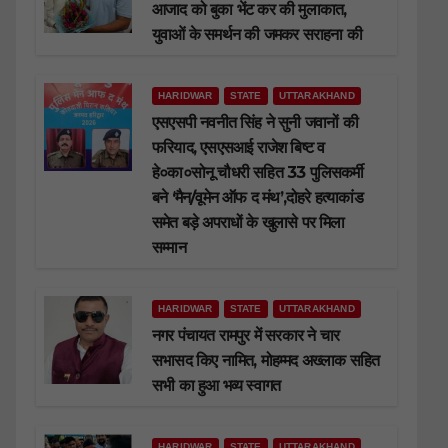
आजाद को बुका भेंट कर की मुलाकात,
युवाओं के समर्थन की जमकर सराहना की
HARIDWAR
STATE
UTTARAKHAND
एसएसपी नवनीत सिंह ने सुनी जवानों की
फरियाद, एसएसआई राजेश बिष्ट व
हे०का०सोनू चौधरी सहित 33 पुलिसकर्मी
बने ‘मैन/वूमेन ऑफ द मंथ’,दोहरे हत्याकांड
समेत बड़े अपराधों के खुलासे पर मिला
सम्मान
HARIDWAR
STATE
UTTARAKHAND
नगर पंचायत रामपुर में सरकार ने चार
सभासद किए नामित, मोहम्मद अख्लाक सहित
सभी का हुआ भव्य स्वागत
HARIDWAR
STATE
UTTARAKHAND