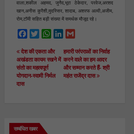
वाला,शकील अहमद, जुनैद,भूरा ठेकेदार, परवेज,अरशद
खान,अनीस कुरैशी,मुदस्सिर, शादाब, अशरफ अल्वी,अजीम,
रोम,टॉमी सहित बड़ी संख्या में समर्थक मौजूद रहे।
F
T
W
Li
G
a
wi
h
n
m
c
tt
at
k
ail
Post
देश की एकता और
हमारी परंपराओं का निर्वाह
अखंडता कायम रखने में
करने वाले का हम आदर
e
er
s
e
navigation
संतो का महत्वपूर्ण
और सम्मान करते हैं- श्री
b
A
dI
योगदान-स्वामी निर्मल
महंत राजेंद्र दास
o
p
n
दास
o
p
k
सम्बंधित खबर