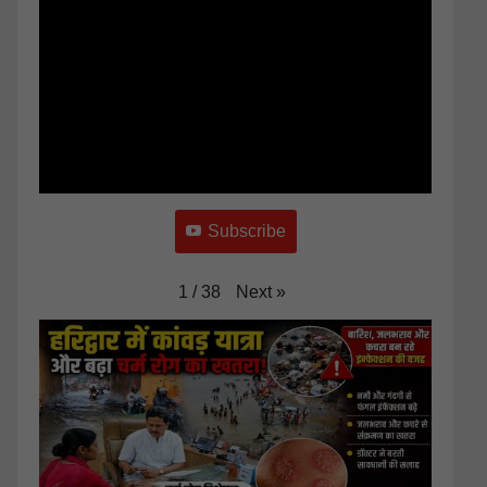
Subscribe
Next
»
1
/
38