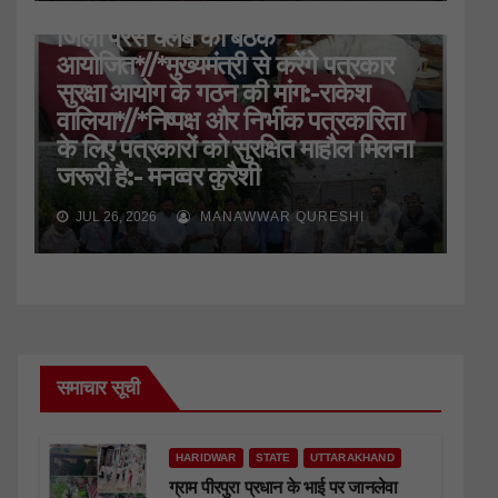
HARIDWAR
STATE
UTTARAKHAND
जिला प्रेस क्लब की बैठक
आयोजित*//*मुख्यमंत्री से करेंगे पत्रकार
सुरक्षा आयोग के गठन की मांग:-राकेश
वालिया*//*निष्पक्ष और निर्भीक पत्रकारिता
के लिए पत्रकारों को सुरक्षित माहौल मिलना
जरूरी है:- मनव्वर कुरैशी
JUL 26, 2026
MANAWWAR QURESHI
समाचार सूची
HARIDWAR
STATE
UTTARAKHAND
ग्राम पीरपुरा प्रधान के भाई पर जानलेवा