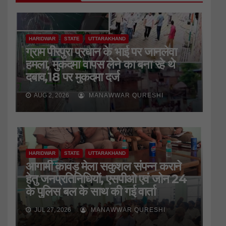
HARIDWAR
STATE
UTTARAKHAND
ग्राम पीरपुरा प्रधान के भाई पर जानलेवा
हमला, मुकदमा वापस लेने का बना रहे थे
दबाव,18 पर मुकदमा दर्ज
AUG 2, 2026
MANAWWAR QURESHI
HARIDWAR
STATE
UTTARAKHAND
आगामी कावड़ मेला सकुशल संपन्न कराने
हेतु जनप्रतिनिधियों, एसपीओ एवं जोन 24
के पुलिस बल के साथ की गई वार्ता
JUL 27, 2026
MANAWWAR QURESHI