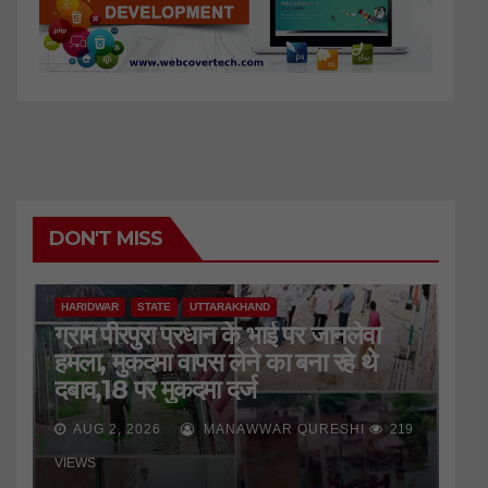
DON'T MISS
HARIDWAR
STATE
UTTARAKHAND
ग्राम पीरपुरा प्रधान के भाई पर जानलेवा
हमला, मुकदमा वापस लेने का बना रहे थे
दबाव,18 पर मुकदमा दर्ज
AUG 2, 2026
MANAWWAR QURESHI
219
VIEWS