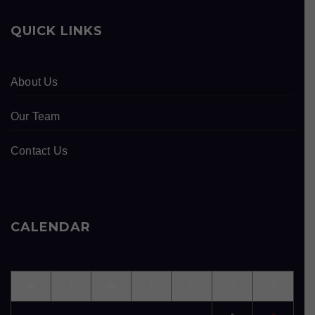
QUICK LINKS
About Us
Our Team
Contact Us
CALENDAR
M
T
W
T
F
S
S