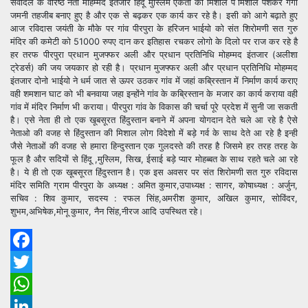
सेवादल के वरिष्ठ नेता मोहम्मद इंतजार हिंदू मुस्लिम एकता की मिशाल पे मिशाल पेशकर गंगा
जमनी तहजीब बनाए हुए है और एक से बढ़कर एक कार्य कर रहे है। इसी को आगे बढ़ाते हुए
आज रविदास जयंती के मौके पर गांव पीरपुरा के हरिजन भाईयो को संत शिरोमणी सत गुरु
मंदिर की कमेटी को 51000 रुपए दान कर इतिहास रचकर लोगो के दिलो पर राज कर रहे है
हर तरफ पीरपुरा प्रधान मुजफ्फर अली और प्रधान प्रतिनिधि मोहम्मद इंतजार (अलीशा
ट्रेडर्स) की जय जयकार हो रही है। प्रधान मुजफ्फर अली और प्रधान प्रतिनिधि मोहम्मद
इंतजार दोनो भाईयो ने धर्म जात से ऊपर उठकर गांव में जहां कब्रिस्तान में निर्माण कार्य कराए
वही शमशान घाट को भी बनवाया जहा इन्होंने गांव के कब्रिस्तान के मजार का कार्य कराया वही
गांव में मंदिर निर्माण भी कराया। पीरपुरा गांव के विकास की चर्चा पूरे प्रदेश में सुनी जा सकती
है। एसे नेता ही तो एक खूबसूरत हिंदुस्तान बनाने में अपना योगदान देते चले आ रहे है ऐसे
नेताओ की वजह से हिंदुस्तान की मिशाल लोग विदेशो में बड़े गर्व के साथ देते आ रहे है इन्ही
जैसे नेताओं की वजह से हमारा हिन्दुस्तान एक गुलदस्ते की तरह है जिसमे हर तरह तरह के
फूल है और सदियों से हिंदू ,मुस्लिम, सिख, ईसाई बड़े प्यार मोहब्बत के साथ रहते चले आ रहे
है। ये ही तो एक खूबसूरत हिंदुस्तान है। एक इस अवसर पर संत शिरोमणी सत गुरु रविदास
मंदिर समिति ग्राम पीरपुरा के अध्यक्ष : अमित कुमार,उपाध्यक्ष : सागर, कोषाध्यक्ष : अर्जुन,
सचिव : शिव कुमार, सदस्य : रफल सिंह,अमरीश कुमार, अखिल कुमार, सोविंदर,
शुभम,अभिषेक,मोनू कुमार, नैन सिंह,नीरज आदि उपस्थित रहे।
Facebook
Twitter
WhatsApp