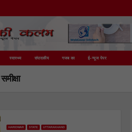
स्वास्थ्य
संपादकीय
गजब का
ई-न्यूज पेपर
 समीक्षा
HARIDWAR
STATE
UTTARAKHAND