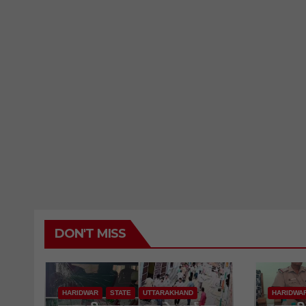
DON'T MISS
HARIDWAR
STATE
UTTARAKHAND
HARIDWA