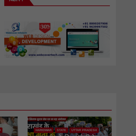
D
HARIDWAR
STATE
UTTAR PRADESH