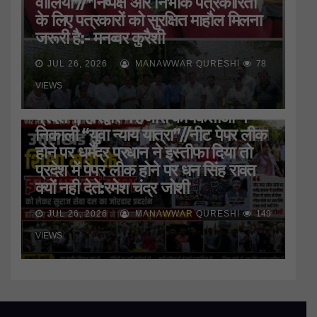
वालिया*//*निष्पक्ष और निर्भीक पत्रकारिता
के लिए पत्रकारों को सुरक्षित माहौल मिलना
जरूरी है:- मनव्वर कुरैशी
JUL 26, 2026
MANAWWAR QURESHI
78
HARIDWAR
STATE
UTTAR PRADESH
उत्तराखंड के शिक्षा मंत्री के इस्तीफे की मांग
VIEWS
को लेकर सुराज सेवा दल ने जमकर किया
प्रदर्शन, हरिद्वार मे हजारों कार्यकर्ताओं ने
निकाली “युवा न्याय यात्रा”//नीट पेपर लीक
होने पर धर्मेंद्र प्रधान ने इस्तीफा दिया तो
प्रदेश में पेपर लीक होने पर धन सिंह रावत
क्यों नही देते:रमेश चंद्र जोशी
JUL 26, 2026
MANAWWAR QURESHI
149
VIEWS