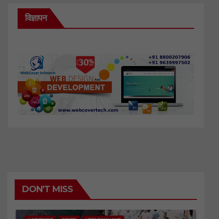
विज्ञापन
DON'T MISS