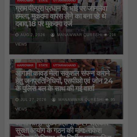
HARIDWAR
STATE
UTTARAKHAND
ग्राम पीरपुरा प्रधान के भाई पर जानलेवा
हमला, मुकदमा वापस लेने का बना रहे थे
दबाव,18 पर मुकदमा दर्ज
AUG 2, 2026
MANAWWAR QURESHI
216
VIEWS
HARIDWAR
STATE
UTTARAKHAND
आगामी कावड़ मेला सकुशल संपन्न कराने
हेतु जनप्रतिनिधियों, एसपीओ एवं जोन 24
के पुलिस बल के साथ की गई वार्ता
JUL 27, 2026
MANAWWAR QURESHI
95
HARIDWAR
STATE
UTTARAKHAND
VIEWS
जिला प्रेस क्लब की बैठक
आयोजित*//*मुख्यमंत्री से करेंगे पत्रकार
सुरक्षा आयोग के गठन की मांग:-राकेश