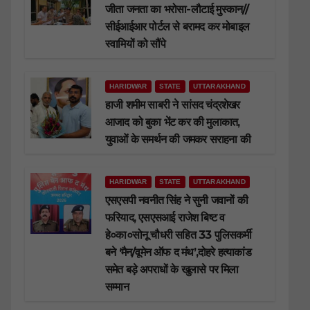
जीता जनता का भरोसा-लौटाई मुस्कान//
सीईआईआर पोर्टल से बरामद कर मोबाइल
स्वामियों को सौंपे
HARIDWAR
STATE
UTTARAKHAND
हाजी शमीम साबरी ने सांसद चंद्रशेखर
आजाद को बुका भेंट कर की मुलाकात,
युवाओं के समर्थन की जमकर सराहना की
HARIDWAR
STATE
UTTARAKHAND
एसएसपी नवनीत सिंह ने सुनी जवानों की
फरियाद, एसएसआई राजेश बिष्ट व
हे०का०सोनू चौधरी सहित 33 पुलिसकर्मी
बने ‘मैन/वूमेन ऑफ द मंथ’,दोहरे हत्याकांड
समेत बड़े अपराधों के खुलासे पर मिला
सम्मान