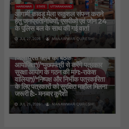
HARIDWAR
STATE
UTTARAKHAND
आगामी कावड़ मेला सकुशल संपन्न कराने
हेतु जनप्रतिनिधियों, एसपीओ एवं जोन 24
के पुलिस बल के साथ की गई वार्ता
JUL 27, 2026
MANAWWAR QURESHI
HARIDWAR
STATE
UTTARAKHAND
जिला प्रेस क्लब की बैठक
आयोजित*//*मुख्यमंत्री से करेंगे पत्रकार
सुरक्षा आयोग के गठन की मांग:-राकेश
वालिया*//*निष्पक्ष और निर्भीक पत्रकारिता
के लिए पत्रकारों को सुरक्षित माहौल मिलना
जरूरी है:- मनव्वर कुरैशी
JUL 26, 2026
MANAWWAR QURESHI