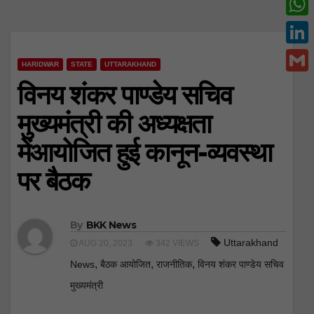
c
w
W
e
i
h
L
b
t
HARIDWAR
STATE
UTTARAKHAND
a
i
o
G
विनय शंकर पाण्डेय सचिव
t
t
n
o
m
e
मुख्यमंत्री की अध्यक्षता
s
k
k
a
r
A
मेंआयोजित हुई कानून-व्यवस्था
e
i
p
d
पर बैठक
l
p
I
n
By
BKK News
Uttarakhand
AUG 20, 2023
342 VIEWS
,
,
,
News
बैठक आयोजित
राजनीतिक
विनय शंकर पाण्डेय सचिव
मुख्यमंत्री