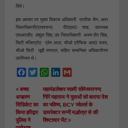
दिये।
इस अवसर पर मुख्य विकास अधिकारी प्रतीक जैन, अपर
जिलाधिकारी(प्रशासन) पी0एल0 शाह, उपाध्यक्ष
एचआरडीए अंशुल सिंह, उप जिलाधिकारी अजय वीर सिंह,
सिटी मजिस्ट्रेट प्रेम लाल, सीओ ट्रैफिक आर0 रावत,
सीओ सिटी जूही मनराल, सहित सम्बन्घित अधिकारीगण
उपस्थित थे।
F
T
W
Li
G
a
wi
h
n
m
c
tt
at
k
ail
Post
बच्चा
महामंडलेश्वर स्वामी सोमेस्वरानन्द
अपहरण
गिरि महाराज ने युवाओं को बताया देश
e
er
s
e
navigation
सिंडिकेट का
का भविष्य, BCY ज्वेलर्स के
b
A
dI
किया हरिद्वार
डायरेक्टर सन्नी मल्होत्रा से की
o
p
n
पुलिस ने
शिष्टाचार भेंट
o
p
पर्दाफाश