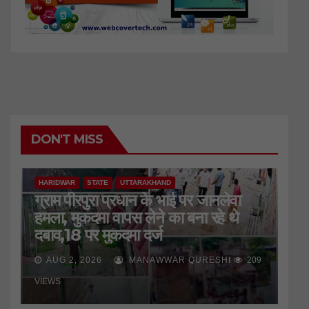
DON'T MISS
HARIDWAR
STATE
UTTARAKHAND
ग्राम पीरपुरा प्रधान के भाई पर जानलेवा
हमला, मुकदमा वापस लेने का बना रहे थे
दबाव,18 पर मुकदमा दर्ज
AUG 2, 2026
MANAWWAR QURESHI
209
VIEWS