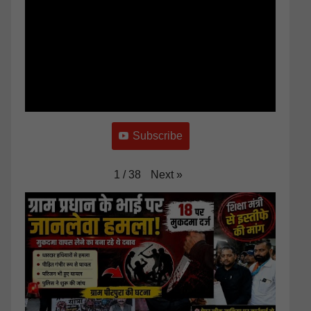
Subscribe
Next
»
1
/
38