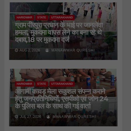
HARIDWAR
STATE
UTTARAKHAND
ग्राम पीरपुरा प्रधान के भाई पर जानलेवा
हमला, मुकदमा वापस लेने का बना रहे थे
दबाव,18 पर मुकदमा दर्ज
AUG 2, 2026
MANAWWAR QURESHI
HARIDWAR
STATE
UTTARAKHAND
आगामी कावड़ मेला सकुशल संपन्न कराने
हेतु जनप्रतिनिधियों, एसपीओ एवं जोन 24
के पुलिस बल के साथ की गई वार्ता
JUL 27, 2026
MANAWWAR QURESHI
HARIDWAR
STATE
UTTARAKHAND