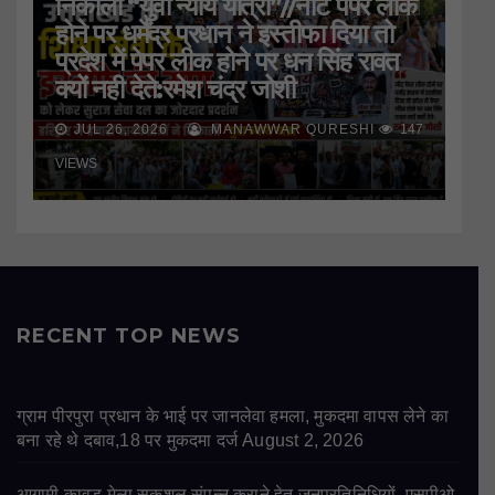
निकाली “युवा न्याय यात्रा”//नीट पेपर लीक
होने पर धर्मेंद्र प्रधान ने इस्तीफा दिया तो
प्रदेश में पेपर लीक होने पर धन सिंह रावत
क्यों नही देते:रमेश चंद्र जोशी
JUL 26, 2026
MANAWWAR QURESHI
147
VIEWS
RECENT TOP NEWS
ग्राम पीरपुरा प्रधान के भाई पर जानलेवा हमला, मुकदमा वापस लेने का
बना रहे थे दबाव,18 पर मुकदमा दर्ज
August 2, 2026
आगामी कावड़ मेला सकुशल संपन्न कराने हेतु जनप्रतिनिधियों, एसपीओ