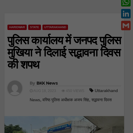
c
w
W
e
i
h
L
b
t
HARIDWAR
STATE
UTTARAKHAND
a
i
o
G
पुलिस कार्यालय में जनपद पुलिस
t
t
n
o
m
e
मुखिया ने दिलाई सद्भावना दिवस
s
k
k
a
r
A
की शपथ
e
i
p
d
l
p
I
By
BKK News
n
Uttarakhand
AUG 18, 2023
450 VIEWS
,
,
News
वरिष्ठ पुलिस अधीक्षक अजय सिंह
सद्भावना दिवस