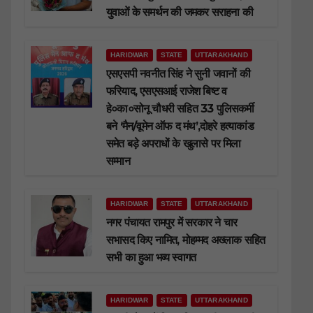
युवाओं के समर्थन की जमकर सराहना की
HARIDWAR
STATE
UTTARAKHAND
एसएसपी नवनीत सिंह ने सुनी जवानों की
फरियाद, एसएसआई राजेश बिष्ट व
हे०का०सोनू चौधरी सहित 33 पुलिसकर्मी
बने ‘मैन/वूमेन ऑफ द मंथ’,दोहरे हत्याकांड
समेत बड़े अपराधों के खुलासे पर मिला
सम्मान
HARIDWAR
STATE
UTTARAKHAND
नगर पंचायत रामपुर में सरकार ने चार
सभासद किए नामित, मोहम्मद अख्लाक सहित
सभी का हुआ भव्य स्वागत
HARIDWAR
STATE
UTTARAKHAND