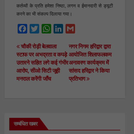
कर्तव्यों के प्रति हमेशा निष्ठा, लगन व ईमानदारी से ड्यूटी
करने का भी संकल्प दिलाया गया।
F
T
W
Li
G
a
wi
h
n
m
c
tt
at
k
ail
Post
चौकी रोड़ी बेलवाला
नगर निगम हरिद्वार द्वारा
स्टाफ पर अभद्रता व कपड़े
आयोजित शिलाफलकम
e
er
s
e
navigation
उतारने सहित लगे कई गंभीर
अनावरण कार्यक्रम में
b
A
dI
आरोप, सीओ सिटी जूही
सांसद हरिद्वार ने किया
o
p
n
मनराल करेंगी जाँच
प्रतिभाग
o
p
k
सम्बंधित खबर