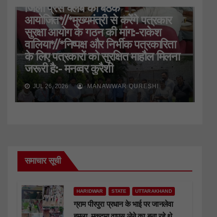
जिला प्रेस क्लब की बैठक
आयोजित*//*मुख्यमंत्री से करेंगे पत्रकार
सुरक्षा आयोग के गठन की मांग:-राकेश
वालिया*//*निष्पक्ष और निर्भीक पत्रकारिता
के लिए पत्रकारों को सुरक्षित माहौल मिलना
जरूरी है:- मनव्वर कुरैशी
JUL 26, 2026
MANAWWAR QURESHI
समाचार सूची
HARIDWAR
STATE
UTTARAKHAND
ग्राम पीरपुरा प्रधान के भाई पर जानलेवा
हमला, मुकदमा वापस लेने का बना रहे थे