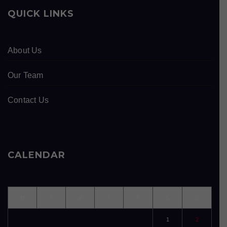
QUICK LINKS
About Us
Our Team
Contact Us
CALENDAR
M
T
W
T
F
S
S
1
2