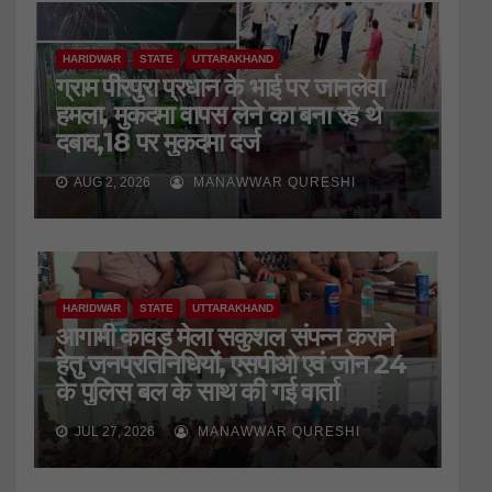
HARIDWAR
STATE
UTTARAKHAND
ग्राम पीरपुरा प्रधान के भाई पर जानलेवा
हमला, मुकदमा वापस लेने का बना रहे थे
दबाव,18 पर मुकदमा दर्ज
AUG 2, 2026
MANAWWAR QURESHI
HARIDWAR
STATE
UTTARAKHAND
आगामी कावड़ मेला सकुशल संपन्न कराने
हेतु जनप्रतिनिधियों, एसपीओ एवं जोन 24
के पुलिस बल के साथ की गई वार्ता
JUL 27, 2026
MANAWWAR QURESHI
HARIDWAR
STATE
UTTARAKHAND