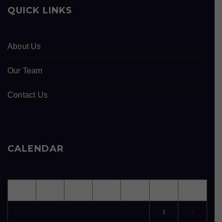
QUICK LINKS
About Us
Our Team
Contact Us
CALENDAR
M
T
W
T
F
S
S
1
2