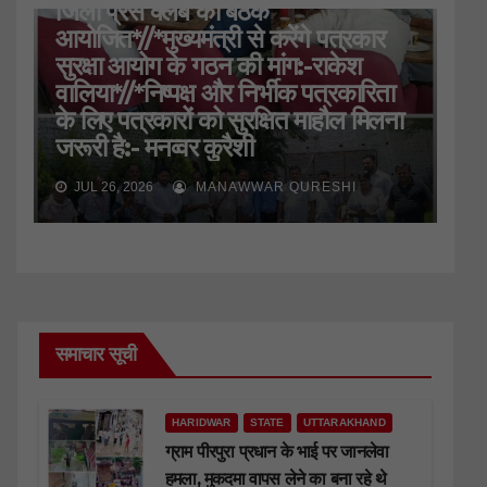
जिला प्रेस क्लब की बैठक
आयोजित*//*मुख्यमंत्री से करेंगे पत्रकार
सुरक्षा आयोग के गठन की मांग:-राकेश
वालिया*//*निष्पक्ष और निर्भीक पत्रकारिता
के लिए पत्रकारों को सुरक्षित माहौल मिलना
जरूरी है:- मनव्वर कुरैशी
JUL 26, 2026
MANAWWAR QURESHI
समाचार सूची
HARIDWAR
STATE
UTTARAKHAND
ग्राम पीरपुरा प्रधान के भाई पर जानलेवा
हमला, मुकदमा वापस लेने का बना रहे थे