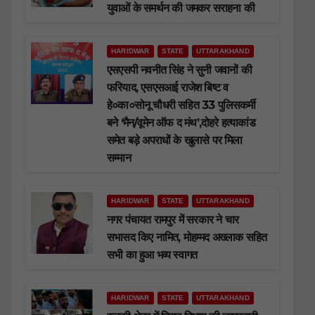
युवाओं के समर्थन की जमकर सराहना की
HARIDWAR
STATE
UTTARAKHAND
एसएसपी नवनीत सिंह ने सुनी जवानों की
फरियाद, एसएसआई राजेश बिष्ट व
हे०का०सोनू चौधरी सहित 33 पुलिसकर्मी
बने ‘मैन/वूमेन ऑफ द मंथ’,दोहरे हत्याकांड
समेत बड़े अपराधों के खुलासे पर मिला
सम्मान
HARIDWAR
STATE
UTTARAKHAND
नगर पंचायत रामपुर में सरकार ने चार
सभासद किए नामित, मोहम्मद अख्लाक सहित
सभी का हुआ भव्य स्वागत
HARIDWAR
STATE
UTTARAKHAND