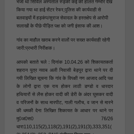
भेजा था सिविल अस्पताल रुड़की कई की हालत गम्भीर देख
किया गया था हाई सेंटर रेफर,पुलिस की कार्यवाही से
बलवाइयों में हड़कंप/सुराज सेवादल के हस्तक्षेप से आरोपी
सलाखों के पीछे पीड़ित पक्ष को जगी इंसाफ की आश।
गांव का माहौल खराब करने वालों पर सख्त कार्यवाही रहेगी
जारी:प्रभारी निरीक्षक।
आपको बताते चले : दिनांक 10.04.26 को शिकायतकर्ता
शहरान पुत्र नवाब अली निवासी बेड़पुर द्वारा थाने पर दी
गयी लिखित सूचना कि गांव के विपक्षी गण आजाद आदि पक्ष
के लोगों द्वारा एक राय होकर लाठी डण्डो व धारदार
हथियारों से लैस होकर वादी की डेरी के अंदर घुसकर वादी
व परिजनों के साथ मारपीट, गाली गलौच, व जान से मारने
की धमकी देना लिखित शिकायत के आधार पर थाने पर
मु0अ0स0 76/26
धारा110,115(2),118(2),191(2),191(3),333,351(