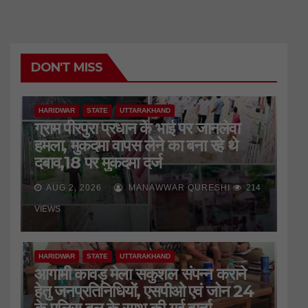
DON'T MISS
HARIDWAR
STATE
UTTARAKHAND
ग्राम पीरपुरा प्रधान के भाई पर जानलेवा
हमला, मुकदमा वापस लेने का बना रहे थे
दबाव,18 पर मुकदमा दर्ज
AUG 2, 2026
MANAWWAR QURESHI
214
VIEWS
HARIDWAR
STATE
UTTARAKHAND
आगामी कावड़ मेला सकुशल संपन्न कराने
हेतु जनप्रतिनिधियों, एसपीओ एवं जोन 24