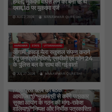
हमला, मुकदमा वापस लेने का बना रहे थे
दबाव,18 पर मुकदमा दर्ज
AUG 2, 2026
MANAWWAR QURESHI
HARIDWAR
STATE
UTTARAKHAND
आगामी कावड़ मेला सकुशल संपन्न कराने
हेतु जनप्रतिनिधियों, एसपीओ एवं जोन 24
के पुलिस बल के साथ की गई वार्ता
JUL 27, 2026
MANAWWAR QURESHI
HARIDWAR
STATE
UTTARAKHAND
जिला प्रेस क्लब की बैठक
आयोजित*//*मुख्यमंत्री से करेंगे पत्रकार
सुरक्षा आयोग के गठन की मांग:-राकेश
वालिया*//*निष्पक्ष और निर्भीक पत्रकारिता