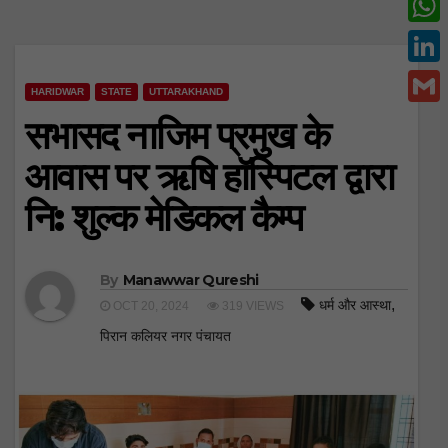
c
w
W
e
i
h
L
b
t
HARIDWAR
STATE
UTTARAKHAND
a
i
o
G
सभासद नाजिम प्रमुख के
t
t
n
o
m
e
आवास पर ऋषि हॉस्पिटल द्वारा
s
k
k
a
r
A
नि: शुल्क मेडिकल कैम्प
e
i
p
d
l
p
I
By
Manawwar Qureshi
n
,
धर्म और आस्था
OCT 20, 2024
319 VIEWS
पिरान कलियर नगर पंचायत