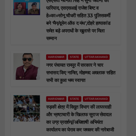
एसएसपी नवनीत सिंह ने सुनी जवानों की
फरियाद, एसएसआई राजेश बिष्ट व
हे०का०सोनू चौधरी सहित 33 पुलिसकर्मी
बने ‘मैन/वूमेन ऑफ द मंथ’,दोहरे हत्याकांड
समेत बड़े अपराधों के खुलासे पर मिला
सम्मान
HARIDWAR
STATE
UTTARAKHAND
नगर पंचायत रामपुर में सरकार ने चार
सभासद किए नामित, मोहम्मद अख्लाक सहित
सभी का हुआ भव्य स्वागत
HARIDWAR
STATE
UTTARAKHAND
रुड़की क्षेत्र में विद्युत विभाग की लापरवाही
और भ्रष्टाचारी के खिलाफ सुराज सेवादल
का उग्र प्रदर्शन//अधिशाषी अभियंता
कार्यालय का घेराव कर जमकर की नारेबाजी