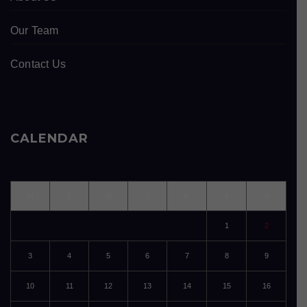
Our Team
Contact Us
CALENDAR
M
T
W
T
F
S
S
1
2
3
4
5
6
7
8
9
10
11
12
13
14
15
16