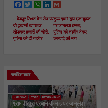
F
T
W
Li
G
a
wi
h
n
m
c
tt
at
k
ail
Post
बेडपुर स्थित मेन रोड पर
कुछ दबंगों द्वारा एक युवक
दो दुकानों का शटर
पर जानलेवा हमला,
e
er
s
e
navigation
तोड़कर हजारों की चोरी,
पुलिस को तहरीर देकर
b
A
dI
पुलिस को दी तहरीर
कार्रवाई की मांग
o
p
n
o
p
k
सम्बंधित खबर
HARIDWAR
STATE
UTTARAKHAND
ग्राम पीरपुरा प्रधान के भाई पर जानलेवा