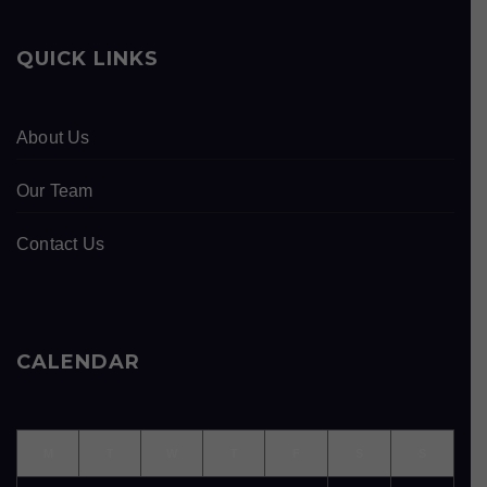
QUICK LINKS
About Us
Our Team
Contact Us
CALENDAR
M
T
W
T
F
S
S