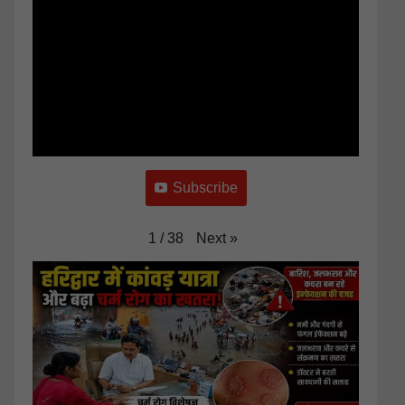
Subscribe
Next
»
1
/
38