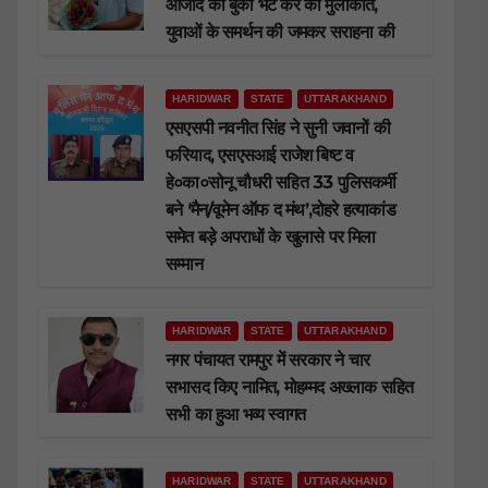
आजाद को बुका भेंट कर की मुलाकात,
युवाओं के समर्थन की जमकर सराहना की
HARIDWAR
STATE
UTTARAKHAND
एसएसपी नवनीत सिंह ने सुनी जवानों की
फरियाद, एसएसआई राजेश बिष्ट व
हे०का०सोनू चौधरी सहित 33 पुलिसकर्मी
बने ‘मैन/वूमेन ऑफ द मंथ’,दोहरे हत्याकांड
समेत बड़े अपराधों के खुलासे पर मिला
सम्मान
HARIDWAR
STATE
UTTARAKHAND
नगर पंचायत रामपुर में सरकार ने चार
सभासद किए नामित, मोहम्मद अख्लाक सहित
सभी का हुआ भव्य स्वागत
HARIDWAR
STATE
UTTARAKHAND