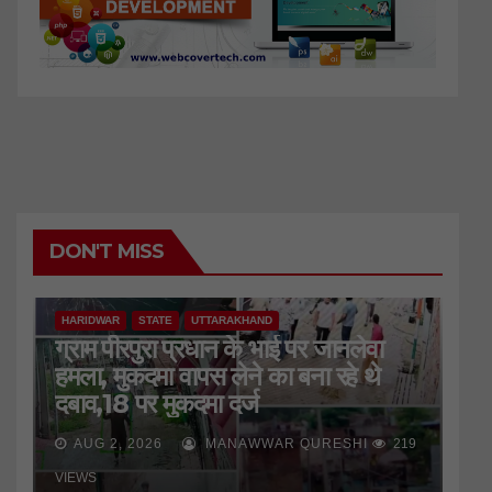
DON'T MISS
HARIDWAR
STATE
UTTARAKHAND
ग्राम पीरपुरा प्रधान के भाई पर जानलेवा
हमला, मुकदमा वापस लेने का बना रहे थे
दबाव,18 पर मुकदमा दर्ज
AUG 2, 2026
MANAWWAR QURESHI
219
VIEWS