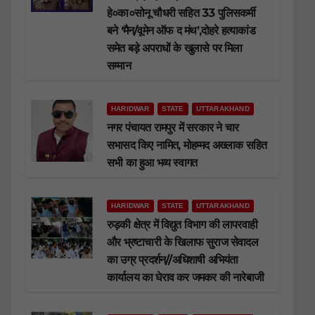
हे०का०सोनू चौधरी सहित 33 पुलिसकर्मी
बने ‘मैन/वूमेन ऑफ द मंथ’,दोहरे हत्याकांड
समेत बड़े अपराधों के खुलासे पर मिला
सम्मान
HARIDWAR
STATE
UTTARAKHAND
नगर पंचायत रामपुर में सरकार ने चार
सभासद किए नामित, मोहम्मद अख्लाक सहित
सभी का हुआ भव्य स्वागत
HARIDWAR
STATE
UTTARAKHAND
रुड़की क्षेत्र में विद्युत विभाग की लापरवाही
और भ्रष्टाचारी के खिलाफ सुराज सेवादल
का उग्र प्रदर्शन//अधिशाषी अभियंता
कार्यालय का घेराव कर जमकर की नारेबाजी