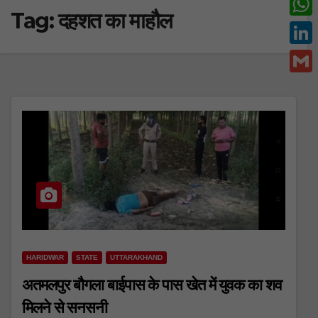
Tag:
दहशत का माहौल
c
w
W
e
i
h
L
b
t
a
i
o
G
t
t
n
o
m
e
s
k
k
a
r
A
e
i
p
d
l
p
I
n
HARIDWAR
STATE
UTTARAKHAND
अतमलपुर बौगला बाईपास के पास खेत में युवक का शव
मिलने से सनसनी