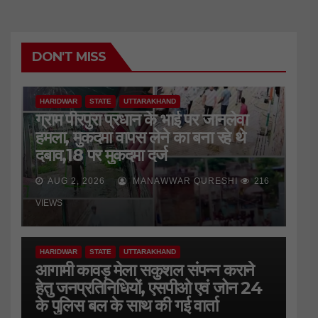
DON'T MISS
HARIDWAR
STATE
UTTARAKHAND
ग्राम पीरपुरा प्रधान के भाई पर जानलेवा
हमला, मुकदमा वापस लेने का बना रहे थे
दबाव,18 पर मुकदमा दर्ज
AUG 2, 2026
MANAWWAR QURESHI
216
VIEWS
HARIDWAR
STATE
UTTARAKHAND
आगामी कावड़ मेला सकुशल संपन्न कराने
हेतु जनप्रतिनिधियों, एसपीओ एवं जोन 24
के पुलिस बल के साथ की गई वार्ता