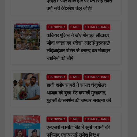
प्रदेश में पेपर लीक होने पर धन सिंह रावत
क्यों नही देते:रमेश चंद्र जोशी
HARIDWAR
STATE
UTTARAKHAND
कलियर पुलिस ने खोए मोबाइल लौटाकर
जीता जनता का भरोसा-लौटाई मुस्कान//
सीईआईआर पोर्टल से बरामद कर मोबाइल
स्वामियों को सौंपे
HARIDWAR
STATE
UTTARAKHAND
हाजी शमीम साबरी ने सांसद चंद्रशेखर
आजाद को बुका भेंट कर की मुलाकात,
युवाओं के समर्थन की जमकर सराहना की
HARIDWAR
STATE
UTTARAKHAND
एसएसपी नवनीत सिंह ने सुनी जवानों की
फरियाद, एसएसआई राजेश बिष्ट व