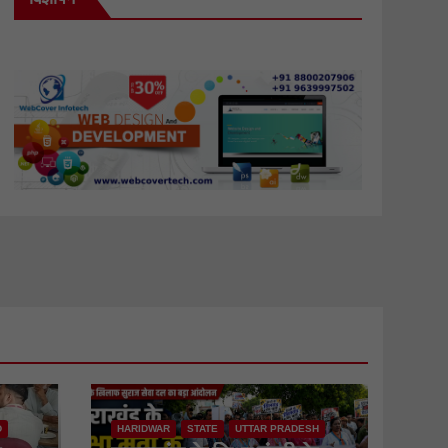
D
HARIDWAR
STATE
UTTAR PRADESH