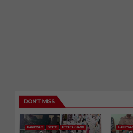
DON'T MISS
HARIDWAR
STATE
UTTARAKHAND
HARIDWA