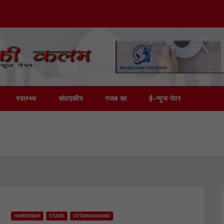
स्वास्थ्य
संपादकीय
गजब का
ई-न्यूज पेपर
HARIDWAR
STATE
UTTARAKHAND