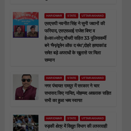
HARIDWAR
STATE
UTTARAKHAND
एसएसपी नवनीत सिंह ने सुनी जवानों की
फरियाद, एसएसआई राजेश बिष्ट व
हे०का०सोनू चौधरी सहित 33 पुलिसकर्मी
बने ‘मैन/वूमेन ऑफ द मंथ’,दोहरे हत्याकांड
समेत बड़े अपराधों के खुलासे पर मिला
सम्मान
HARIDWAR
STATE
UTTARAKHAND
नगर पंचायत रामपुर में सरकार ने चार
सभासद किए नामित, मोहम्मद अख्लाक सहित
सभी का हुआ भव्य स्वागत
HARIDWAR
STATE
UTTARAKHAND
रुड़की क्षेत्र में विद्युत विभाग की लापरवाही