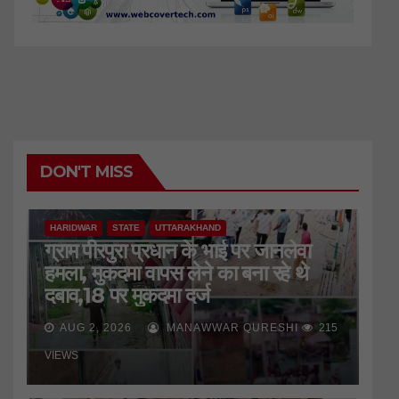
DON'T MISS
HARIDWAR
STATE
UTTARAKHAND
ग्राम पीरपुरा प्रधान के भाई पर जानलेवा
हमला, मुकदमा वापस लेने का बना रहे थे
दबाव,18 पर मुकदमा दर्ज
AUG 2, 2026
MANAWWAR QURESHI
215
VIEWS