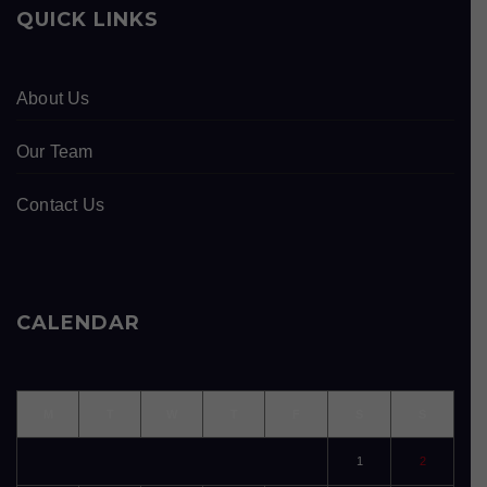
QUICK LINKS
About Us
Our Team
Contact Us
CALENDAR
M
T
W
T
F
S
S
1
2