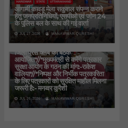
HARIDWAR
STATE
UTTARAKHAND
आगामी कावड़ मेला सकुशल संपन्न कराने
हेतु जनप्रतिनिधियों, एसपीओ एवं जोन 24
के पुलिस बल के साथ की गई वार्ता
JUL 27, 2026
MANAWWAR QURESHI
HARIDWAR
STATE
UTTARAKHAND
जिला प्रेस क्लब की बैठक
आयोजित*//*मुख्यमंत्री से करेंगे पत्रकार
सुरक्षा आयोग के गठन की मांग:-राकेश
वालिया*//*निष्पक्ष और निर्भीक पत्रकारिता
के लिए पत्रकारों को सुरक्षित माहौल मिलना
जरूरी है:- मनव्वर कुरैशी
JUL 26, 2026
MANAWWAR QURESHI