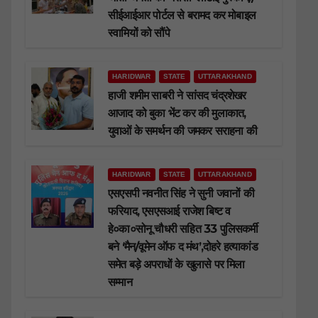
सीईआईआर पोर्टल से बरामद कर मोबाइल
स्वामियों को सौंपे
HARIDWAR
STATE
UTTARAKHAND
हाजी शमीम साबरी ने सांसद चंद्रशेखर
आजाद को बुका भेंट कर की मुलाकात,
युवाओं के समर्थन की जमकर सराहना की
HARIDWAR
STATE
UTTARAKHAND
एसएसपी नवनीत सिंह ने सुनी जवानों की
फरियाद, एसएसआई राजेश बिष्ट व
हे०का०सोनू चौधरी सहित 33 पुलिसकर्मी
बने ‘मैन/वूमेन ऑफ द मंथ’,दोहरे हत्याकांड
समेत बड़े अपराधों के खुलासे पर मिला
सम्मान