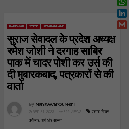
c
w
W
e
i
h
L
b
t
HARIDWAR
STATE
UTTARAKHAND
a
i
o
G
सुराज सेवादल के प्रदेश अध्यक्ष
t
t
n
o
m
e
रमेश जोशी ने दरगाह साबिर
s
k
k
a
r
A
पाक में चादर पोशी कर उर्स की
e
i
p
d
दी मुबारकबाद, पत्रकारों से की
l
p
I
वार्ता
n
By
Manawwar Qureshi
दरगाह पिरान
SEP 24, 2023
399 VIEWS
,
कलियर
धर्म और आस्था