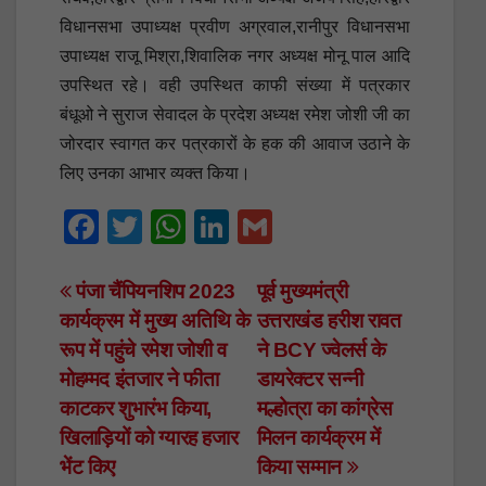
विधानसभा उपाध्यक्ष प्रवीण अग्रवाल,रानीपुर विधानसभा
उपाध्यक्ष राजू मिश्रा,शिवालिक नगर अध्यक्ष मोनू पाल आदि
उपस्थित रहे। वही उपस्थित काफी संख्या में पत्रकार
बंधूओ ने सुराज सेवादल के प्रदेश अध्यक्ष रमेश जोशी जी का
जोरदार स्वागत कर पत्रकारों के हक की आवाज उठाने के
लिए उनका आभार व्यक्त किया।
F
T
W
Li
G
a
wi
h
n
m
c
tt
at
k
ail
Post
पंजा चैंपियनशिप 2023
पूर्व मुख्यमंत्री
कार्यक्रम में मुख्य अतिथि के
उत्तराखंड हरीश रावत
e
er
s
e
navigation
रूप में पहुंचे रमेश जोशी व
ने BCY ज्वेलर्स के
b
A
dI
मोहम्मद इंतजार ने फीता
डायरेक्टर सन्नी
o
p
n
काटकर शुभारंभ किया,
मल्होत्रा का कांग्रेस
o
p
खिलाड़ियों को ग्यारह हजार
मिलन कार्यक्रम में
k
भेंट किए
किया सम्मान