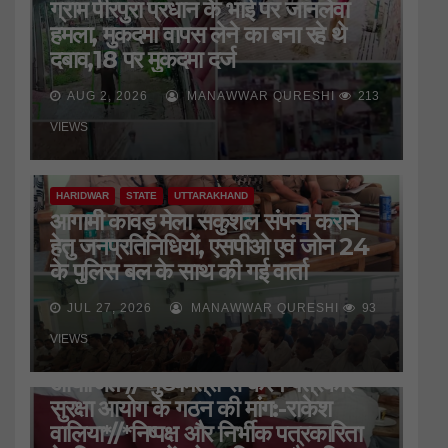
ग्राम पीरपुरा प्रधान के भाई पर जानलेवा
हमला, मुकदमा वापस लेने का बना रहे थे
दबाव,18 पर मुकदमा दर्ज
AUG 2, 2026
MANAWWAR QURESHI
213
VIEWS
HARIDWAR
STATE
UTTARAKHAND
आगामी कावड़ मेला सकुशल संपन्न कराने
हेतु जनप्रतिनिधियों, एसपीओ एवं जोन 24
के पुलिस बल के साथ की गई वार्ता
JUL 27, 2026
MANAWWAR QURESHI
93
HARIDWAR
STATE
UTTARAKHAND
VIEWS
जिला प्रेस क्लब की बैठक
आयोजित*//*मुख्यमंत्री से करेंगे पत्रकार
सुरक्षा आयोग के गठन की मांग:-राकेश
वालिया*//*निष्पक्ष और निर्भीक पत्रकारिता