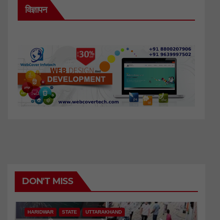
विज्ञापन
DON'T MISS
HARIDWAR
STATE
UTTARAKHAND