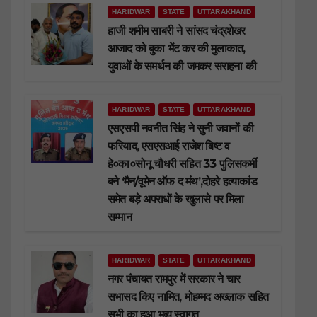
HARIDWAR
STATE
UTTARAKHAND
हाजी शमीम साबरी ने सांसद चंद्रशेखर
आजाद को बुका भेंट कर की मुलाकात,
युवाओं के समर्थन की जमकर सराहना की
HARIDWAR
STATE
UTTARAKHAND
एसएसपी नवनीत सिंह ने सुनी जवानों की
फरियाद, एसएसआई राजेश बिष्ट व
हे०का०सोनू चौधरी सहित 33 पुलिसकर्मी
बने ‘मैन/वूमेन ऑफ द मंथ’,दोहरे हत्याकांड
समेत बड़े अपराधों के खुलासे पर मिला
सम्मान
HARIDWAR
STATE
UTTARAKHAND
नगर पंचायत रामपुर में सरकार ने चार
सभासद किए नामित, मोहम्मद अख्लाक सहित
सभी का हुआ भव्य स्वागत