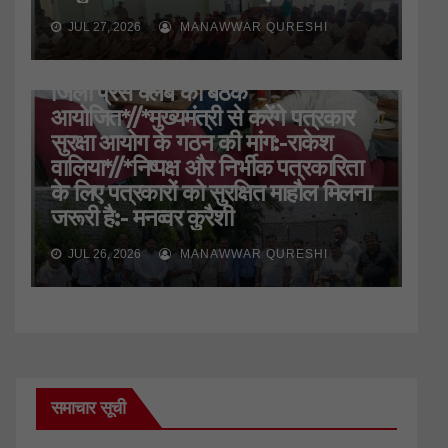
JUL 27, 2026
MANAWWAR QURESHI
HARIDWAR
STATE
UTTARAKHAND
जिला प्रेस क्लब की बैठक
आयोजित*//*मुख्यमंत्री से करेंगे पत्रकार
सुरक्षा आयोग के गठन की मांग:-राकेश
वालिया*//*निष्पक्ष और निर्भीक पत्रकारिता
के लिए पत्रकारों को सुरक्षित माहौल मिलना
जरूरी है:- मनव्वर कुरैशी
JUL 26, 2026
MANAWWAR QURESHI
समाचार सूची