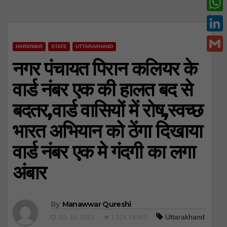
c
w
W
e
i
h
L
b
t
HARIDWAR
STATE
UTTARAKHAND
a
i
o
G
नगर पंचायत पिरान कलियर के
t
t
n
o
m
e
वार्ड नंबर एक की हालत बद से
s
k
k
a
r
A
बदतर,वार्ड वासियों में रोष,स्वच्छ
e
i
p
d
भारत अभियान को ठेंगा दिखाया
l
p
I
वार्ड नंबर एक मे गंदगी का लगा
n
अंबार
By
Manawwar Qureshi
Uttarakhand
JUL 15, 2023
1,024 VIEWS