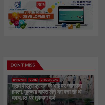
DON'T MISS
HARIDWAR
STATE
UTTARAKHAND
ग्राम पीरपुरा प्रधान के भाई पर जानलेवा
हमला, मुकदमा वापस लेने का बना रहे थे
दबाव,18 पर मुकदमा दर्ज