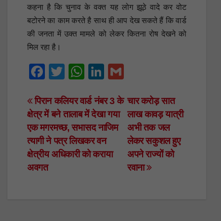
कहना है कि चुनाव के वक्त यह लोग झूठे वादे कर वोट
बटोरने का काम करते है साथ ही आप देख सकते हैं कि वार्ड
की जनता में उक्त मामले को लेकर कितना रोष देखने को
मिल रहा है।
F
T
W
Li
G
a
wi
h
n
m
c
tt
at
k
ail
Post
पिरान कलियर वार्ड नंबर 3 के
चार करोड़ सात
क्षेत्र में बने तालाब में देखा गया
लाख कावड़ यात्री
e
er
s
e
navigation
एक मगरमच्छ, सभासद नाजिम
अभी तक जल
b
A
dI
त्यागी ने पत्र लिखकर वन
लेकर सकुशल हुए
o
p
n
क्षेत्रीय अधिकारी को कराया
अपने राज्यों को
o
p
अवगत
रवाना
k