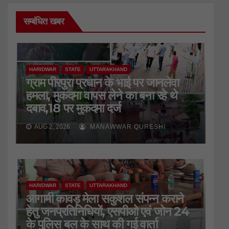
सम्बंधित खबर
HARIDWAR
STATE
UTTARAKHAND
ग्राम पीरपुरा प्रधान के भाई पर जानलेवा
हमला, मुकदमा वापस लेने का बना रहे थे
दबाव,18 पर मुकदमा दर्ज
AUG 2, 2026
MANAWWAR QURESHI
HARIDWAR
STATE
UTTARAKHAND
आगामी कावड़ मेला सकुशल संपन्न कराने
हेतु जनप्रतिनिधियों, एसपीओ एवं जोन 24
के पुलिस बल के साथ की गई वार्ता