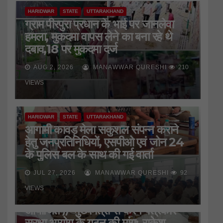
HARIDWAR
STATE
UTTARAKHAND
ग्राम पीरपुरा प्रधान के भाई पर जानलेवा
हमला, मुकदमा वापस लेने का बना रहे थे
दबाव,18 पर मुकदमा दर्ज
AUG 2, 2026
MANAWWAR QURESHI
210
VIEWS
HARIDWAR
STATE
UTTARAKHAND
आगामी कावड़ मेला सकुशल संपन्न कराने
हेतु जनप्रतिनिधियों, एसपीओ एवं जोन 24
के पुलिस बल के साथ की गई वार्ता
JUL 27, 2026
MANAWWAR QURESHI
92
HARIDWAR
STATE
UTTARAKHAND
VIEWS
जिला प्रेस क्लब की बैठक
आयोजित*//*मुख्यमंत्री से करेंगे पत्रकार
सुरक्षा आयोग के गठन की मांग:-राकेश