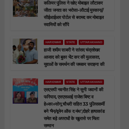
कलियर पुलिस ने खोए मोबाइल लौटाकर
जीता जनता का भरोसा-लौटाई मुस्कान//
सीईआईआर पोर्टल से बरामद कर मोबाइल
स्वामियों को सौंपे
HARIDWAR
STATE
UTTARAKHAND
हाजी शमीम साबरी ने सांसद चंद्रशेखर
आजाद को बुका भेंट कर की मुलाकात,
युवाओं के समर्थन की जमकर सराहना की
HARIDWAR
STATE
UTTARAKHAND
एसएसपी नवनीत सिंह ने सुनी जवानों की
फरियाद, एसएसआई राजेश बिष्ट व
हे०का०सोनू चौधरी सहित 33 पुलिसकर्मी
बने ‘मैन/वूमेन ऑफ द मंथ’,दोहरे हत्याकांड
समेत बड़े अपराधों के खुलासे पर मिला
सम्मान