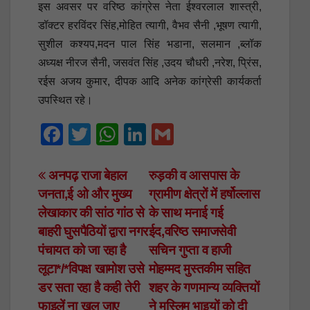
इस अवसर पर वरिष्ठ कांग्रेस नेता ईश्वरलाल शास्त्री,
डॉक्टर हरविंदर सिंह,मोहित त्यागी, वैभव सैनी ,भूषण त्यागी,
सुशील कश्यप,मदन पाल सिंह भडाना, सलमान ,ब्लॉक
अध्यक्ष नीरज सैनी, जसवंत सिंह ,उदय चौधरी ,नरेश, प्रिंस,
रईस अजय कुमार, दीपक आदि अनेक कांग्रेसी कार्यकर्ता
उपस्थित रहे।
F
T
W
Li
G
a
wi
h
n
m
c
tt
at
k
ail
Post
अनपढ़ राजा बेहाल
रुड़की व आसपास के
जनता,ई ओ और मुख्य
ग्रामीण क्षेत्रों में हर्षोल्लास
e
er
s
e
navigation
लेखाकार की सांठ गांठ से
के साथ मनाई गई
b
A
dI
बाहरी घुसपैठियों द्वारा नगर
ईद,वरिष्ठ समाजसेवी
o
p
n
पंचायत को जा रहा है
सचिन गुप्ता व हाजी
o
p
लूटा*/*विपक्ष खामोश उसे
मोहम्मद मुस्तकीम सहित
k
डर सता रहा है कही तेरी
शहर के गणमान्य व्यक्तियों
फाइलें ना खुल जाए
ने मुस्लिम भाइयों को दी