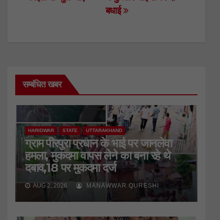
बधाई
सम्बंधित खबर
HARIDWAR
STATE
UTTARAKHAND
ग्राम पीरपुरा प्रधान के भाई पर जानलेवा
हमला, मुकदमा वापस लेने का बना रहे थे
दबाव,18 पर मुकदमा दर्ज
AUG 2, 2026
MANAWWAR QURESHI