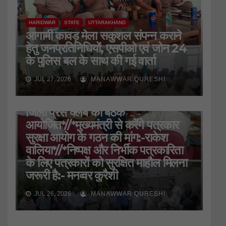
HARIDWAR
STATE
UTTARAKHAND
आगामी कावड़ मेला सकुशल संपन्न कराने
हेतु जनप्रतिनिधियों, एसपीओ एवं जोन 24
के पुलिस बल के साथ की गई वार्ता
JUL 27, 2026
MANAWWAR QURESHI
HARIDWAR
STATE
UTTARAKHAND
जिला प्रेस क्लब की बैठक
आयोजित*//*मुख्यमंत्री से करेंगे पत्रकार
सुरक्षा आयोग के गठन की मांग:-राकेश
वालिया*//*निष्पक्ष और निर्भीक पत्रकारिता
के लिए पत्रकारों को सुरक्षित माहौल मिलना
जरूरी है:- मनव्वर कुरैशी
JUL 26, 2026
MANAWWAR QURESHI