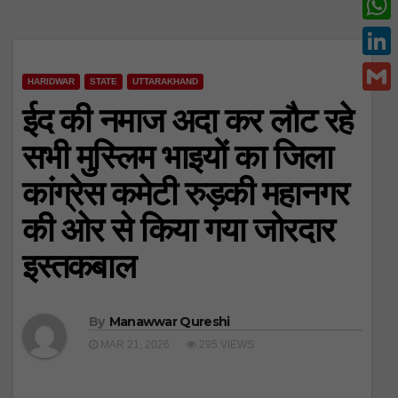
c
w
W
e
i
h
L
b
t
HARIDWAR
STATE
UTTARAKHAND
a
i
o
G
ईद की नमाज अदा कर लौट रहे
t
t
n
o
m
e
सभी मुस्लिम भाइयों का जिला
s
k
k
a
r
A
कांग्रेस कमेटी रुड़की महानगर
e
i
p
d
की ओर से किया गया जोरदार
l
p
I
इस्तकबाल
n
By
Manawwar Qureshi
MAR 21, 2026
295 VIEWS