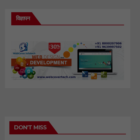
विज्ञापन
DON'T MISS