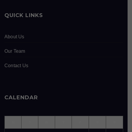
QUICK LINKS
About Us
Our Team
Contact Us
CALENDAR
M
T
W
T
F
S
S