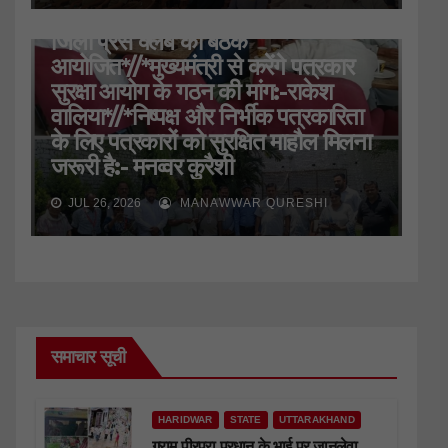
HARIDWAR
STATE
UTTARAKHAND
जिला प्रेस क्लब की बैठक
आयोजित*//*मुख्यमंत्री से करेंगे पत्रकार
सुरक्षा आयोग के गठन की मांग:-राकेश
वालिया*//*निष्पक्ष और निर्भीक पत्रकारिता
के लिए पत्रकारों को सुरक्षित माहौल मिलना
जरूरी है:- मनव्वर कुरैशी
JUL 26, 2026
MANAWWAR QURESHI
समाचार सूची
HARIDWAR
STATE
UTTARAKHAND
ग्राम पीरपुरा प्रधान के भाई पर जानलेवा