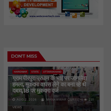
DON'T MISS
HARIDWAR
STATE
UTTARAKHAND
ग्राम पीरपुरा प्रधान के भाई पर जानलेवा
हमला, मुकदमा वापस लेने का बना रहे थे
दबाव,18 पर मुकदमा दर्ज
AUG 2, 2026
MANAWWAR QURESHI
210
VIEWS