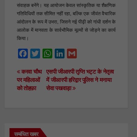
संवाहक बनेंगे। यह आयोजन केवल सांस्कृतिक या शैक्षणिक
गतिविधियों तक सीमित नहीं रहा, बल्कि एक जीवंत वैचारिक
आंदोलन के रूप में उभरा, जिसने नई पीढ़ी को गांधी दर्शन के
आलोक में मानवता के सार्वभौमिक मूल्यों से जोड़ने का कार्य
किया।
F
T
W
Li
G
a
wi
h
n
m
c
tt
at
k
ail
Post
करवा चौथ
एसपी जीआरपी तृप्ति भट्ट के नेतृत्व
पर महिलाओं
में जीआरपी हरिद्वार पुलिस ने मनाया
e
er
s
e
navigation
को तोहफ़ा
सेवा पखवाड़ा
b
A
dI
o
p
n
o
p
k
सम्बंधित खबर