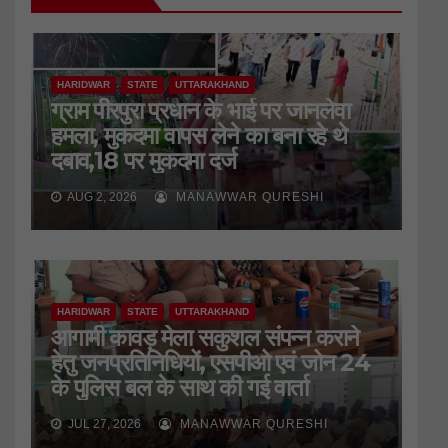
HARIDWAR
STATE
UTTARAKHAND
ग्राम पीरपुरा प्रधान के भाई पर जानलेवा
हमला, मुकदमा वापस लेने का बना रहे थे
दबाव,18 पर मुकदमा दर्ज
AUG 2, 2026
MANAWWAR QURESHI
HARIDWAR
STATE
UTTARAKHAND
आगामी कावड़ मेला सकुशल संपन्न कराने
हेतु जनप्रतिनिधियों, एसपीओ एवं जोन 24
के पुलिस बल के साथ की गई वार्ता
JUL 27, 2026
MANAWWAR QURESHI