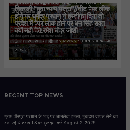
प्रदर्शन, हरिद्वार मे हजारों कार्यकर्ताओं ने
निकाली “युवा न्याय यात्रा”//नीट पेपर लीक
होने पर धर्मेंद्र प्रधान ने इस्तीफा दिया तो
प्रदेश में पेपर लीक होने पर धन सिंह रावत
क्यों नही देते:रमेश चंद्र जोशी
JUL 26, 2026
MANAWWAR QURESHI
148
VIEWS
RECENT TOP NEWS
ग्राम पीरपुरा प्रधान के भाई पर जानलेवा हमला, मुकदमा वापस लेने का
बना रहे थे दबाव,18 पर मुकदमा दर्ज
August 2, 2026