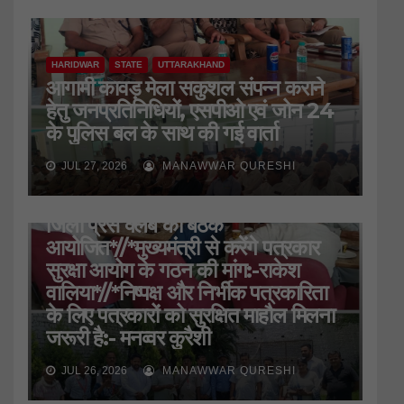
HARIDWAR
STATE
UTTARAKHAND
आगामी कावड़ मेला सकुशल संपन्न कराने
हेतु जनप्रतिनिधियों, एसपीओ एवं जोन 24
के पुलिस बल के साथ की गई वार्ता
JUL 27, 2026
MANAWWAR QURESHI
HARIDWAR
STATE
UTTARAKHAND
जिला प्रेस क्लब की बैठक
आयोजित*//*मुख्यमंत्री से करेंगे पत्रकार
सुरक्षा आयोग के गठन की मांग:-राकेश
वालिया*//*निष्पक्ष और निर्भीक पत्रकारिता
के लिए पत्रकारों को सुरक्षित माहौल मिलना
जरूरी है:- मनव्वर कुरैशी
JUL 26, 2026
MANAWWAR QURESHI