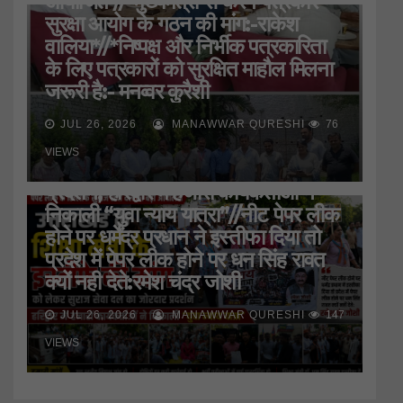
आयोजित*//*मुख्यमंत्री से करेंगे पत्रकार
सुरक्षा आयोग के गठन की मांग:-राकेश
वालिया*//*निष्पक्ष और निर्भीक पत्रकारिता
के लिए पत्रकारों को सुरक्षित माहौल मिलना
जरूरी है:- मनव्वर कुरैशी
JUL 26, 2026
MANAWWAR QURESHI
76
HARIDWAR
STATE
UTTAR PRADESH
उत्तराखंड के शिक्षा मंत्री के इस्तीफे की मांग
VIEWS
को लेकर सुराज सेवा दल ने जमकर किया
प्रदर्शन, हरिद्वार मे हजारों कार्यकर्ताओं ने
निकाली “युवा न्याय यात्रा”//नीट पेपर लीक
होने पर धर्मेंद्र प्रधान ने इस्तीफा दिया तो
प्रदेश में पेपर लीक होने पर धन सिंह रावत
क्यों नही देते:रमेश चंद्र जोशी
JUL 26, 2026
MANAWWAR QURESHI
147
VIEWS