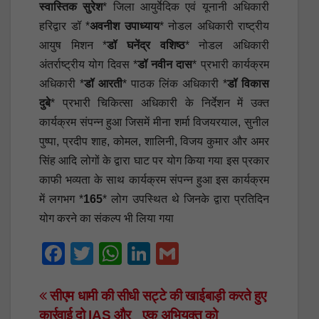
स्वास्तिक सुरेश
* जिला आयुर्वेदिक एवं यूनानी अधिकारी
हरिद्वार डॉ *
अवनीश उपाध्याय
* नोडल अधिकारी राष्ट्रीय
आयुष मिशन *
डॉ घनेंद्र वशिष्ठ
* नोडल अधिकारी
अंतर्राष्ट्रीय योग दिवस *
डॉ नवीन दास
* प्रभारी कार्यक्रम
अधिकारी *
डॉ आरती
* पाठक लिंक अधिकारी *
डॉ विकास
दुबे
* प्रभारी चिकित्सा अधिकारी के निर्देशन में उक्त
कार्यक्रम संपन्न हुआ जिसमें मीना शर्मा विजयरयाल, सुनील
पुष्पा, प्रदीप शाह, कोमल, शालिनी, विजय कुमार और अमर
सिंह आदि लोगों के द्वारा घाट पर योग किया गया इस प्रकार
काफी भव्यता के साथ कार्यक्रम संपन्न हुआ इस कार्यक्रम
में लगभग *
165
* लोग उपस्थित थे जिनके द्वारा प्रतिदिन
योग करने का संकल्प भी लिया गया
F
T
W
Li
G
a
wi
h
n
m
c
tt
at
k
ail
Post
सीएम धामी की सीधी
सट्टे की खाईबाड़ी करते हुए
कार्रवाई दो IAS और
एक अभियुक्त को