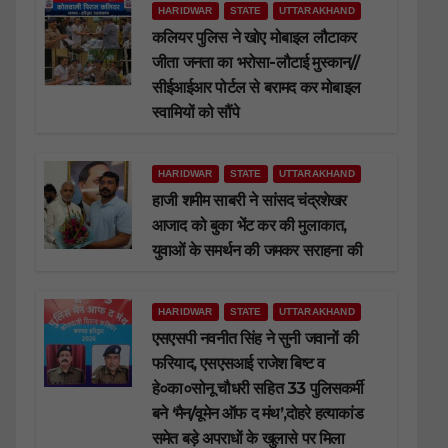
HARIDWAR
STATE
UTTARAKHAND
कलियर पुलिस ने खोए मोबाइल लौटाकर
जीता जनता का भरोसा-लौटाई मुस्कान//
सीईआईआर पोर्टल से बरामद कर मोबाइल
स्वामियों को सौंपे
HARIDWAR
STATE
UTTARAKHAND
हाजी शमीम साबरी ने सांसद चंद्रशेखर
आजाद को बुका भेंट कर की मुलाकात,
युवाओं के समर्थन की जमकर सराहना की
HARIDWAR
STATE
UTTARAKHAND
एसएसपी नवनीत सिंह ने सुनी जवानों की
फरियाद, एसएसआई राजेश बिष्ट व
हे०का०सोनू चौधरी सहित 33 पुलिसकर्मी
बने ‘मैन/वूमेन ऑफ द मंथ’,दोहरे हत्याकांड
समेत बड़े अपराधों के खुलासे पर मिला