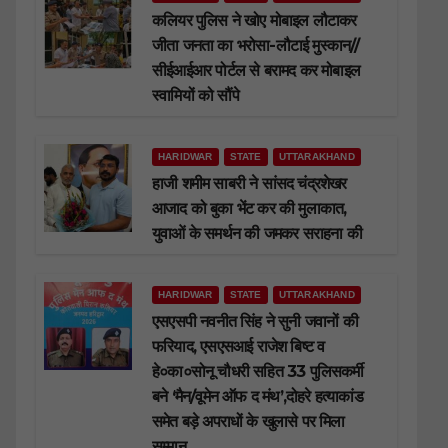
कलियर पुलिस ने खोए मोबाइल लौटाकर
जीता जनता का भरोसा-लौटाई मुस्कान//
सीईआईआर पोर्टल से बरामद कर मोबाइल
स्वामियों को सौंपे
HARIDWAR
STATE
UTTARAKHAND
हाजी शमीम साबरी ने सांसद चंद्रशेखर
आजाद को बुका भेंट कर की मुलाकात,
युवाओं के समर्थन की जमकर सराहना की
HARIDWAR
STATE
UTTARAKHAND
एसएसपी नवनीत सिंह ने सुनी जवानों की
फरियाद, एसएसआई राजेश बिष्ट व
हे०का०सोनू चौधरी सहित 33 पुलिसकर्मी
बने ‘मैन/वूमेन ऑफ द मंथ’,दोहरे हत्याकांड
समेत बड़े अपराधों के खुलासे पर मिला
सम्मान