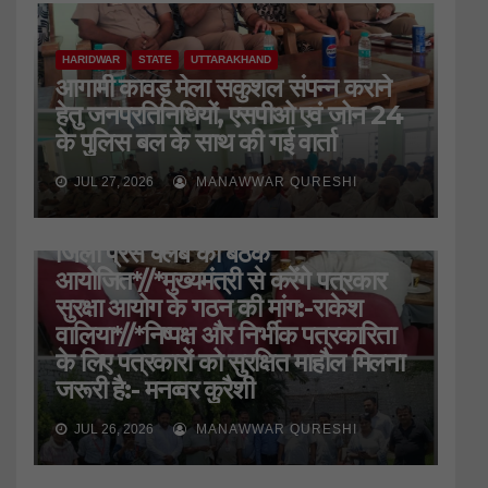
HARIDWAR
STATE
UTTARAKHAND
आगामी कावड़ मेला सकुशल संपन्न कराने
हेतु जनप्रतिनिधियों, एसपीओ एवं जोन 24
के पुलिस बल के साथ की गई वार्ता
JUL 27, 2026
MANAWWAR QURESHI
HARIDWAR
STATE
UTTARAKHAND
जिला प्रेस क्लब की बैठक
आयोजित*//*मुख्यमंत्री से करेंगे पत्रकार
सुरक्षा आयोग के गठन की मांग:-राकेश
वालिया*//*निष्पक्ष और निर्भीक पत्रकारिता
के लिए पत्रकारों को सुरक्षित माहौल मिलना
जरूरी है:- मनव्वर कुरैशी
JUL 26, 2026
MANAWWAR QURESHI