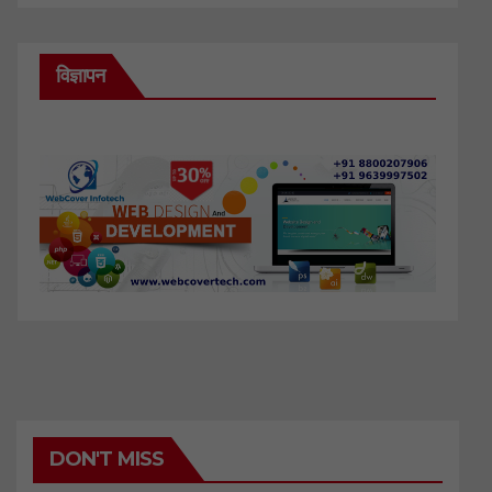
विज्ञापन
DON'T MISS