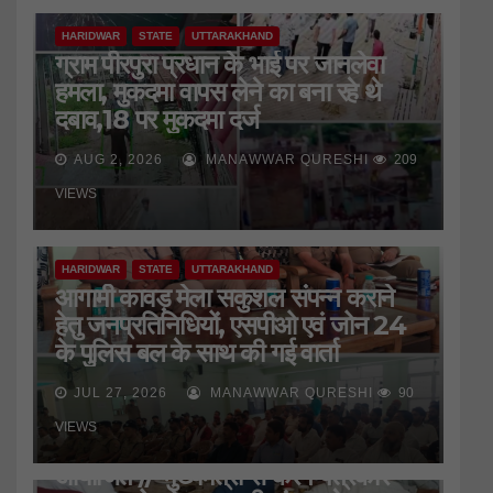
HARIDWAR
STATE
UTTARAKHAND
ग्राम पीरपुरा प्रधान के भाई पर जानलेवा
हमला, मुकदमा वापस लेने का बना रहे थे
दबाव,18 पर मुकदमा दर्ज
AUG 2, 2026
MANAWWAR QURESHI
209
VIEWS
HARIDWAR
STATE
UTTARAKHAND
आगामी कावड़ मेला सकुशल संपन्न कराने
हेतु जनप्रतिनिधियों, एसपीओ एवं जोन 24
के पुलिस बल के साथ की गई वार्ता
JUL 27, 2026
MANAWWAR QURESHI
90
HARIDWAR
STATE
UTTARAKHAND
VIEWS
जिला प्रेस क्लब की बैठक
आयोजित*//*मुख्यमंत्री से करेंगे पत्रकार