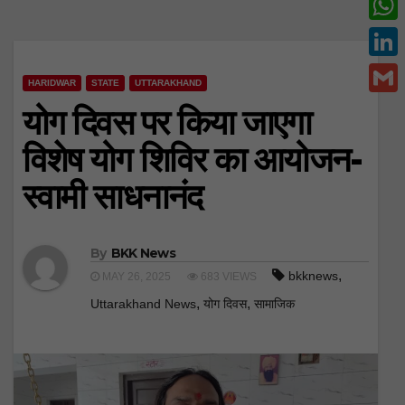
c
w
W
e
i
h
L
b
t
HARIDWAR
STATE
UTTARAKHAND
a
i
o
G
योग दिवस पर किया जाएगा
t
t
n
o
m
e
विशेष योग शिविर का आयोजन-
s
k
k
a
r
A
स्वामी साधनानंद
e
i
p
d
l
p
I
By
BKK News
n
,
bkknews
MAY 26, 2025
683 VIEWS
,
,
Uttarakhand News
योग दिवस
सामाजिक