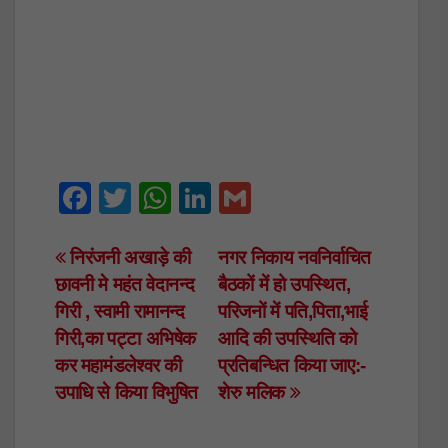
F
T
W
Li
G
a
wi
h
n
m
c
tt
at
k
ail
Post
निरंजनी अखाड़े की
नगर निकाय नवनिर्वाचित
छावनी मे महंत वेदानन्द
बैठकों में हो उपस्थित,
e
er
s
e
navigation
गिरी , स्वामी रामानन्द
परिजनों में पति,पिता,भाई
b
A
dI
गिरी,का पट्टा अभिषेक
आदि की उपस्थिति को
o
p
n
कर महामंडलेश्वर की
प्रतिबन्धित किया जाए:-
o
p
उपाधि से किया विभुषित
शेरु मलिक
k