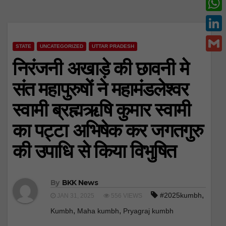
c
w
W
e
i
h
L
b
t
STATE
UNCATEGORIZED
UTTAR PRADESH
a
i
o
G
निरंजनी अखाड़े की छावनी मे
t
t
n
o
m
e
संत महापुरुषों ने महामंडलेश्वर
s
k
k
a
r
A
स्वामी ब्रह्मऋषि कुमार स्वामी
e
i
p
d
का पट्टा अभिषेक कर जगतगुरु
l
p
I
की उपाधि से किया विभुषित
n
By
BKK News
,
#2025kumbh
JAN 31, 2025
556 VIEWS
,
,
Kumbh
Maha kumbh
Pryagraj kumbh