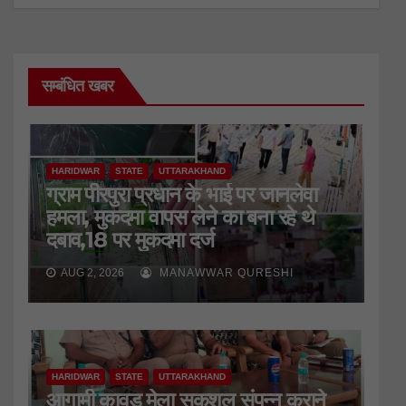
सम्बंधित खबर
HARIDWAR
STATE
UTTARAKHAND
ग्राम पीरपुरा प्रधान के भाई पर जानलेवा
हमला, मुकदमा वापस लेने का बना रहे थे
दबाव,18 पर मुकदमा दर्ज
AUG 2, 2026
MANAWWAR QURESHI
HARIDWAR
STATE
UTTARAKHAND
आगामी कावड़ मेला सकुशल संपन्न कराने