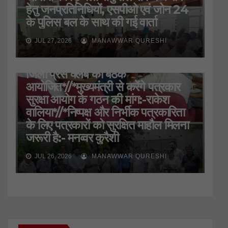
हेतु जनप्रतिनिधियों, एसपीओ एवं जोन 24
के पुलिस बल के साथ की गई वार्ता
JUL 27, 2026
MANAWWAR QURESHI
HARIDWAR
STATE
UTTARAKHAND
जिला प्रेस क्लब की बैठक
आयोजित*//*मुख्यमंत्री से करेंगे पत्रकार
सुरक्षा आयोग के गठन की मांग:-राकेश
वालिया*//*निष्पक्ष और निर्भीक पत्रकारिता
के लिए पत्रकारों को सुरक्षित माहौल मिलना
जरूरी है:- मनव्वर कुरैशी
JUL 26, 2026
MANAWWAR QURESHI