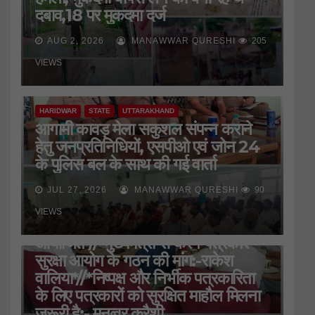
दबाव,18 पर मुकदमा दर्ज
AUG 2, 2026
MANAWWAR QURESHI
205
VIEWS
HARIDWAR
STATE
UTTARAKHAND
आगामी कावड़ मेला सकुशल संपन्न कराने
हेतु जनप्रतिनिधियों, एसपीओ एवं जोन 24
के पुलिस बल के साथ की गई वार्ता
JUL 27, 2026
MANAWWAR QURESHI
90
HARIDWAR
STATE
UTTARAKHAND
VIEWS
जिला प्रेस क्लब की बैठक
आयोजित*//*मुख्यमंत्री से करेंगे पत्रकार
सुरक्षा आयोग के गठन की मांग:-राकेश
वालिया*//*निष्पक्ष और निर्भीक पत्रकारिता
के लिए पत्रकारों को सुरक्षित माहौल मिलना
जरूरी है:- मनव्वर कुरैशी