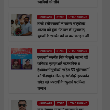
स्वामियों को सौंपे
HARIDWAR
STATE
UTTARAKHAND
हाजी शमीम साबरी ने सांसद चंद्रशेखर
आजाद को बुका भेंट कर की मुलाकात,
युवाओं के समर्थन की जमकर सराहना की
HARIDWAR
STATE
UTTARAKHAND
एसएसपी नवनीत सिंह ने सुनी जवानों की
फरियाद, एसएसआई राजेश बिष्ट व
हे०का०सोनू चौधरी सहित 33 पुलिसकर्मी
बने ‘मैन/वूमेन ऑफ द मंथ’,दोहरे हत्याकांड
समेत बड़े अपराधों के खुलासे पर मिला
सम्मान
HARIDWAR
STATE
UTTARAKHAND
नगर पंचायत रामपुर में सरकार ने चार