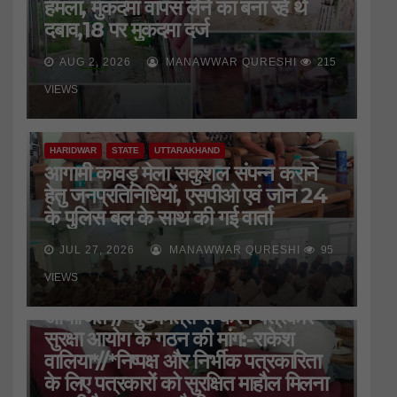
हमला, मुकदमा वापस लेने का बना रहे थे
दबाव,18 पर मुकदमा दर्ज
AUG 2, 2026
MANAWWAR QURESHI
215
VIEWS
HARIDWAR
STATE
UTTARAKHAND
आगामी कावड़ मेला सकुशल संपन्न कराने
हेतु जनप्रतिनिधियों, एसपीओ एवं जोन 24
के पुलिस बल के साथ की गई वार्ता
JUL 27, 2026
MANAWWAR QURESHI
95
HARIDWAR
STATE
UTTARAKHAND
VIEWS
जिला प्रेस क्लब की बैठक
आयोजित*//*मुख्यमंत्री से करेंगे पत्रकार
सुरक्षा आयोग के गठन की मांग:-राकेश
वालिया*//*निष्पक्ष और निर्भीक पत्रकारिता
के लिए पत्रकारों को सुरक्षित माहौल मिलना