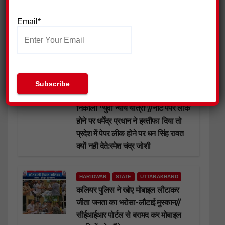
वालिया*//*निष्पक्ष और निर्भीक पत्रकारिता
के लिए पत्रकारों को सुरक्षित माहौल मिलना
Email*
जरूरी है:- मनव्वर कुरैशी
HARIDWAR
STATE
UTTAR PRADESH
उत्तराखंड के शिक्षा मंत्री के इस्तीफे की मांग
को लेकर सुराज सेवा दल ने जमकर किया
प्रदर्शन, हरिद्वार मे हजारों कार्यकर्ताओं ने
निकाली “युवा न्याय यात्रा”//नीट पेपर लीक
होने पर धर्मेंद्र प्रधान ने इस्तीफा दिया तो
प्रदेश में पेपर लीक होने पर धन सिंह रावत
क्यों नही देते:रमेश चंद्र जोशी
HARIDWAR
STATE
UTTARAKHAND
कलियर पुलिस ने खोए मोबाइल लौटाकर
जीता जनता का भरोसा-लौटाई मुस्कान//
सीईआईआर पोर्टल से बरामद कर मोबाइल