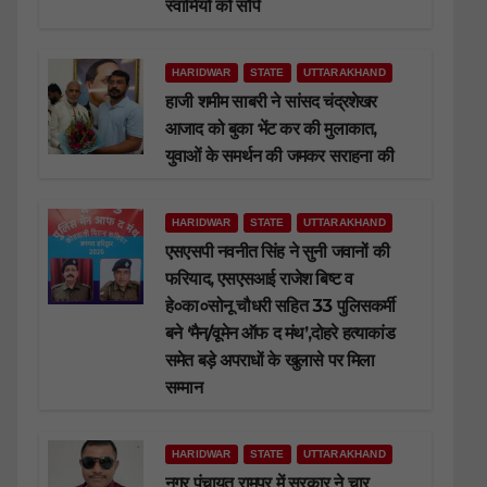
स्वामियों को सौंपे
HARIDWAR
STATE
UTTARAKHAND
हाजी शमीम साबरी ने सांसद चंद्रशेखर
आजाद को बुका भेंट कर की मुलाकात,
युवाओं के समर्थन की जमकर सराहना की
HARIDWAR
STATE
UTTARAKHAND
एसएसपी नवनीत सिंह ने सुनी जवानों की
फरियाद, एसएसआई राजेश बिष्ट व
हे०का०सोनू चौधरी सहित 33 पुलिसकर्मी
बने ‘मैन/वूमेन ऑफ द मंथ’,दोहरे हत्याकांड
समेत बड़े अपराधों के खुलासे पर मिला
सम्मान
HARIDWAR
STATE
UTTARAKHAND
नगर पंचायत रामपुर में सरकार ने चार