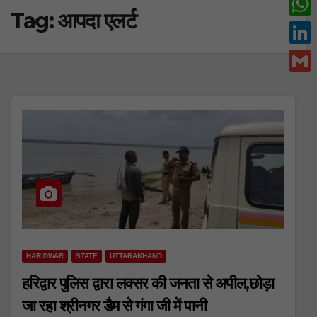
Tag:
आपदा एलर्ट
c
w
W
e
i
h
L
b
t
a
i
o
G
t
t
n
o
m
e
s
k
k
a
r
A
e
i
p
d
l
p
I
n
HARIDWAR
STATE
UTTARAKHAND
हरिद्वार पुलिस द्वारा लक्सर की जनता से अपील,छोड़ा
जा रहा श्रीनगर डैम से गंगा जी में पानी