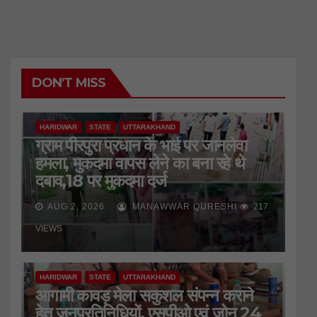
DON'T MISS
HARIDWAR
STATE
UTTARAKHAND
ग्राम पीरपुरा प्रधान के भाई पर जानलेवा
हमला, मुकदमा वापस लेने का बना रहे थे
दबाव,18 पर मुकदमा दर्ज
AUG 2, 2026
MANAWWAR QURESHI
217
VIEWS
HARIDWAR
STATE
UTTARAKHAND
आगामी कावड़ मेला सकुशल संपन्न कराने
हेतु जनप्रतिनिधियों, एसपीओ एवं जोन 24