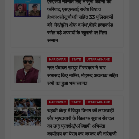
एसएसपी नवनीत सिंह ने सुनी जवानों की
फरियाद, एसएसआई राजेश बिष्ट व
हे०का०सोनू चौधरी सहित 33 पुलिसकर्मी
बने ‘मैन/वूमेन ऑफ द मंथ’,दोहरे हत्याकांड
समेत बड़े अपराधों के खुलासे पर मिला
सम्मान
HARIDWAR
STATE
UTTARAKHAND
नगर पंचायत रामपुर में सरकार ने चार
सभासद किए नामित, मोहम्मद अख्लाक सहित
सभी का हुआ भव्य स्वागत
HARIDWAR
STATE
UTTARAKHAND
रुड़की क्षेत्र में विद्युत विभाग की लापरवाही
और भ्रष्टाचारी के खिलाफ सुराज सेवादल
का उग्र प्रदर्शन//अधिशाषी अभियंता
कार्यालय का घेराव कर जमकर की नारेबाजी