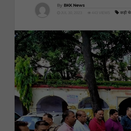
By
BKK News
कड़ी च
JUL 30, 2023
443 VIEWS