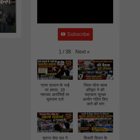
रेंगे
घेराव कर
 गठन
जमकर की
R
नारेबाजी
भीक
ों
Subscribe
Next
»
1
/
38
ग्राम प्रधान के भाई
जिला प्रेस क्लब
पर हमला, 18
हरिद्वार ने की
नामजद आरोपियों पर
पत्रकार सुरक्षा
मुकदमा दर्ज
आयोग गठित किए
जाने की मांग
सुराज सेवा दल ने
बिजली विभाग के