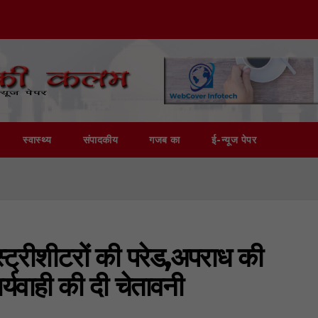
स्वास्थ्य
संपादकीय
गजब का
ई-न्यूज पेपर
ट्रीशीटरों की परेड,अपराध की
ार्यवाही की दी चेतावनी