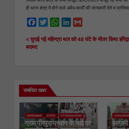
जिसमें थाना क्षेत्र के सभी मौजूदा हिस्ट्रीशीटर मौजूद रहे सभी 
ही थाना क्षेत्र में होने वाले अवैध कार्यों की जानकारी देने व प्
F
T
W
Li
G
a
wi
h
n
m
c
tt
at
k
ail
Post
चुराई गई महिन्द्रा थार को 48 घंटे के भीतर किया हरिद्वा
बरामद
e
er
s
e
navigation
b
A
dI
o
p
n
o
p
k
सम्बंधित खबर
HARIDWAR
STATE
UTTARAKHAND
HARIDWA
ग्राम पीरपुरा प्रधान के भाई पर
आगामी 