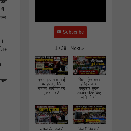
घेराव कर
िरकत
जमकर की
में
नारेबाजी
लाकर
Subscribe
ने
Next
»
1
/
38
मलिक
न
ग्राम प्रधान के भाई
जिला प्रेस क्लब
रमान
पर हमला, 18
हरिद्वार ने की
नामजद आरोपियों पर
पत्रकार सुरक्षा
मुकदमा दर्ज
आयोग गठित किए
जाने की मांग
सुराज सेवा दल ने
बिजली विभाग के