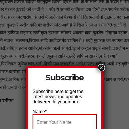
कर हजरत ख्वाजा मोइनुद्दीन चिश्ती हिंदल वली के सालाना उर्स के संदल में श
े पर परचम कुशाई की जाती है । और ये साबरी काफिला दस दिनों तक अजमेर शरीफ 
ों तक अजमेर शरीफ के उर्स में आने वाले मेहमानों की खिदमत दोनों टाइम लंगर च
रसा गुलज़ारे फरीद कलियर शरीफ लौट आते है ये सिलसिला लग भग 70 सालों से
 वाले हाफिज मोहम्मद सफीकुल इस्लाम,डॉक्टर अकरम,बाबा गुलशेर, मोहम्मद रहमत
ली नवाज, सलमान,रियाज आदि अकीदतमंद शामिल है। छड़ी मुबारक का स्वागत कर
न साबरी,हाफिज इनाम साबिर,मोहसीन अली साबरी,सूफी अब्दुल शकूर साबरी,तसलीम 
ुलफाम साबरी,मेहरबान अली,गुलाम साबिर,छोटे हाफिज साबरी,फरीद त्यागी
िंसिपल जुल्फिकार अली,प्रिंसिपल कुतुबुद्दीन अली,मास्टर वाजिद अली,शहाबुद्दी
×
अशरफ कछोचा शरीफ,राव इरफान साबरी, लांगरी सलमान साबरी,
Subscribe
 मुम्बई,आरिफ साबरी,मास्टर सूफी इस्तखार,अताउर्रहमान साबरी,इस्तखार साबरी,फ
अकीदतमंदो ने स्वागत किया।
Subscribe here to get the
latest news and updates
यर शरीफ
*
delivered to your inbox.
Name*