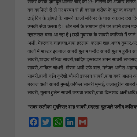
सफर करके ज़मादुलआखिर चांद की 29 तारीख को अजमेर शरीफ पहुंच
कर काफिले से ले गए परचम से ही दरगाह शरीफ के बुलन्द दरवाज
ढाई दिन के झोपड़े के सामने काली मस्जिद के पास रुककर दस दिन
उनकी सेवा करता है। और उर्स के समापन होने पर अपने वतन मद
मूसलसल चला आ रहा है।छड़ी मुबारक के साबरी काफिले में जाने
अली, मेहरजान,शाहरुख,बाबा इस्लाम, कलाम शाह,अजय कुमार,अ
वालों में मास्टर इकबाल साबरी,गुलाम फरीद साबरी,गुलाम हुसै
साबरी,शादाब मलिक साबरी,खादिम इस्तखार अमन साबरी,सभासद ग
साबरी,आकिल चौधरी, मौसम अली उर्फ बारु, मैनेजर अनीस अहमद,प्र
साबरी,हाजी नईम कुरैशी,चौधरी इरफान साबरी,बाबा बदरे आलम 
बरकत अली साबरी मुम्बई,कफिल साबरी मुम्बई, जलालुद्दीन साबरी
साबरी, गुलाम हुसैन साबरी,तय्यबा साबरी,बाबा दिलशाद अलीआदि
*
सदर खलीफा मुदस्सिर शाह साबरी,मदरसा गुलजारे फरीद कलि
F
T
W
Li
G
a
wi
h
n
m