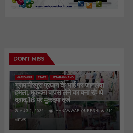
DON'T MISS
HARIDWAR
STATE
UTTARAKHAND
ग्राम पीरपुरा प्रधान के भाई पर जानलेवा
हमला, मुकदमा वापस लेने का बना रहे थे
दबाव,18 पर मुकदमा दर्ज
AUG 2, 2026
MANAWWAR QURESHI
219
VIEWS