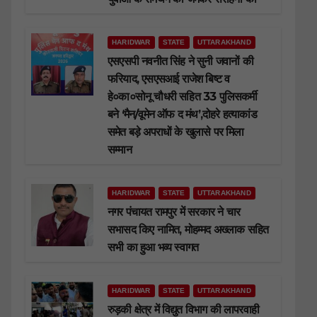
HARIDWAR
STATE
UTTARAKHAND
एसएसपी नवनीत सिंह ने सुनी जवानों की
फरियाद, एसएसआई राजेश बिष्ट व
हे०का०सोनू चौधरी सहित 33 पुलिसकर्मी
बने ‘मैन/वूमेन ऑफ द मंथ’,दोहरे हत्याकांड
समेत बड़े अपराधों के खुलासे पर मिला
सम्मान
HARIDWAR
STATE
UTTARAKHAND
नगर पंचायत रामपुर में सरकार ने चार
सभासद किए नामित, मोहम्मद अख्लाक सहित
सभी का हुआ भव्य स्वागत
HARIDWAR
STATE
UTTARAKHAND
रुड़की क्षेत्र में विद्युत विभाग की लापरवाही