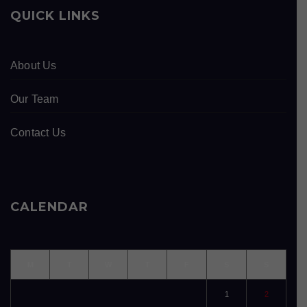
QUICK LINKS
About Us
Our Team
Contact Us
CALENDAR
M
T
W
T
F
S
S
1
2