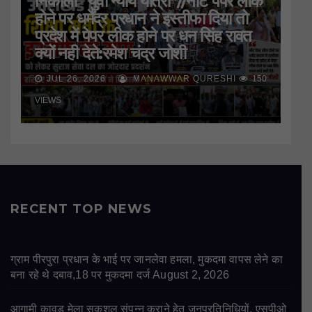
निकाली “युवा न्याय यात्रा”//नीट पेपर लीक
होने पर धर्मेंद्र प्रधान ने इस्तीफा दिया तो
प्रदेश में पेपर लीक होने पर धन सिंह रावत
क्यों नही देते:रमेश चंद्र जोशी
JUL 26, 2026
MANAWWAR QURESHI
150
VIEWS
RECENT TOP NEWS
ग्राम पीरपुरा प्रधान के भाई पर जानलेवा हमला, मुकदमा वापस लेने का
बना रहे थे दबाव,18 पर मुकदमा दर्ज
August 2, 2026
आगामी कावड़ मेला सकुशल संपन्न कराने हेतु जनप्रतिनिधियों, एसपीओ