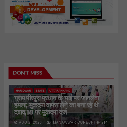
DON'T MISS
HARIDWAR
STATE
UTTARAKHAND
ग्राम पीरपुरा प्रधान के भाई पर जानलेवा
हमला, मुकदमा वापस लेने का बना रहे थे
दबाव,18 पर मुकदमा दर्ज
AUG 2, 2026
MANAWWAR QURESHI
214