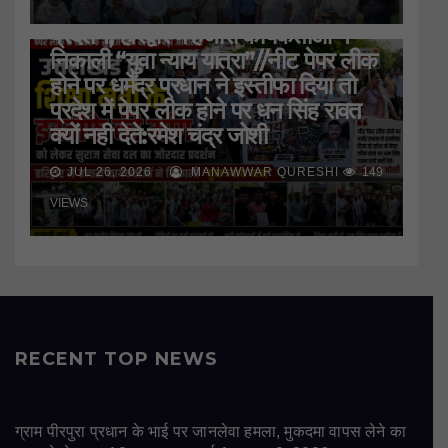
को लेकर सुराज सेवा दल ने जमकर किया
प्रदर्शन, हरिद्वार मे हजारों कार्यकर्ताओं ने
निकाली “युवा न्याय यात्रा”//नीट पेपर लीक
होने पर धर्मेंद्र प्रधान ने इस्तीफा दिया तो
प्रदेश में पेपर लीक होने पर धन सिंह रावत
क्यों नही देते:रमेश चंद्र जोशी
JUL 26, 2026
MANAWWAR QURESHI
149
VIEWS
RECENT TOP NEWS
ग्राम पीरपुरा प्रधान के भाई पर जानलेवा हमला, मुकदमा वापस लेने का