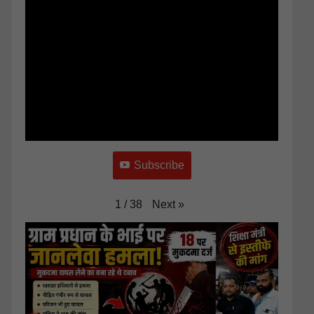
Subscribe
Next
»
1
/
38