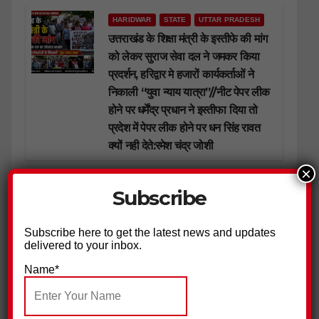
HARIDWAR
STATE
UTTAR PRADESH
उत्तराखंड के शिक्षा मंत्री के इस्तीफे की मांग
को लेकर सुराज सेवा दल ने जमकर किया
प्रदर्शन, हरिद्वार मे हजारों कार्यकर्ताओं ने
निकाली “युवा न्याय यात्रा”//नीट पेपर लीक
होने पर धर्मेंद्र प्रधान ने इस्तीफा दिया तो
प्रदेश में पेपर लीक होने पर धन सिंह रावत
क्यों नही देते:रमेश चंद्र जोशी
×
HARIDWAR
STATE
UTTARAKHAND
Subscribe
कलियर पुलिस ने खोए मोबाइल लौटाकर
जीता जनता का भरोसा-लौटाई मुस्कान//
Subscribe here to get the latest news and updates
सीईआईआर पोर्टल से बरामद कर मोबाइल
delivered to your inbox.
स्वामियों को सौंपे
Name*
HARIDWAR
STATE
UTTARAKHAND