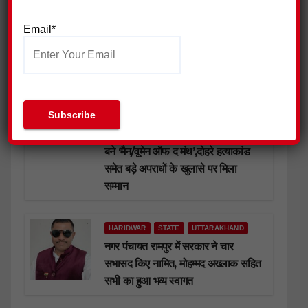
हाजी शमीम साबरी ने सांसद चंद्रशेखर
आजाद को बुका भेंट कर की मुलाकात,
Email*
युवाओं के समर्थन की जमकर सराहना की
HARIDWAR
STATE
UTTARAKHAND
एसएसपी नवनीत सिंह ने सुनी जवानों की
फरियाद, एसएसआई राजेश बिष्ट व
हे०का०सोनू चौधरी सहित 33 पुलिसकर्मी
बने ‘मैन/वूमेन ऑफ द मंथ’,दोहरे हत्याकांड
समेत बड़े अपराधों के खुलासे पर मिला
सम्मान
HARIDWAR
STATE
UTTARAKHAND
नगर पंचायत रामपुर में सरकार ने चार
सभासद किए नामित, मोहम्मद अख्लाक सहित
सभी का हुआ भव्य स्वागत