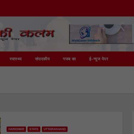
स्वास्थ्य
संपादकीय
गजब का
ई-न्यूज पेपर
HARIDWAR
STATE
UTTARAKHAND