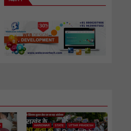
D
HARIDWAR
STATE
UTTAR PRADESH