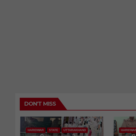
DON'T MISS
HARIDWAR
STATE
UTTARAKHAND
HARIDWA