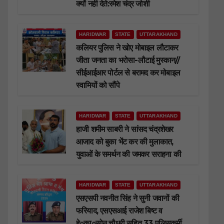
क्यों नही देते:रमेश चंद्र जोशी
HARIDWAR
STATE
UTTARAKHAND
कलियर पुलिस ने खोए मोबाइल लौटाकर
जीता जनता का भरोसा-लौटाई मुस्कान//
सीईआईआर पोर्टल से बरामद कर मोबाइल
स्वामियों को सौंपे
HARIDWAR
STATE
UTTARAKHAND
हाजी शमीम साबरी ने सांसद चंद्रशेखर
आजाद को बुका भेंट कर की मुलाकात,
युवाओं के समर्थन की जमकर सराहना की
HARIDWAR
STATE
UTTARAKHAND
एसएसपी नवनीत सिंह ने सुनी जवानों की
फरियाद, एसएसआई राजेश बिष्ट व
हे०का०सोनू चौधरी सहित 33 पुलिसकर्मी