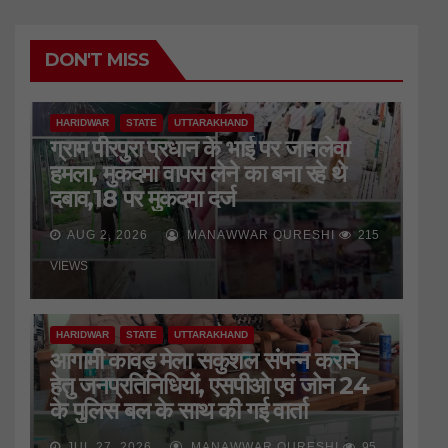
DON'T MISS
HARIDWAR
STATE
UTTARAKHAND
ग्राम पीरपुरा प्रधान के भाई पर जानलेवा
हमला, मुकदमा वापस लेने का बना रहे थे
दबाव,18 पर मुकदमा दर्ज
AUG 2, 2026
MANAWWAR QURESHI
215
VIEWS
HARIDWAR
STATE
UTTARAKHAND
आगामी कावड़ मेला सकुशल संपन्न कराने
हेतु जनप्रतिनिधियों, एसपीओ एवं जोन 24
के पुलिस बल के साथ की गई वार्ता
JUL 27, 2026
MANAWWAR QURESHI
95